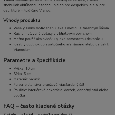
snehuliak obľúbenou ozdobou nielen pre dospelých, ale aj pre
deti, ktoré milujú čaro Vianoc.
Výhody produktu
Veselý zimný motív snehuliaka s metlou a farebným šálom.
Ručne maľované detaily s trblietavým povrchom.
Možno použiť ako sviečku aj ako samostatnú dekoráciu.
Ideálny doplnok do sviatočného aranžmánu alebo darček k
Vianociam.
Parametre a špecifikácie
Výška: 10 cm
Šírka: 5 cm
Materiál: parafín
Farba: biela, sivá, oranžová, viacfarebný šál
Použitie: interiérová dekorácia, darček, vianočný stôl alebo
polička
FAQ – často kladené otázky
Z akého materiálu je sviečka vyrobená?