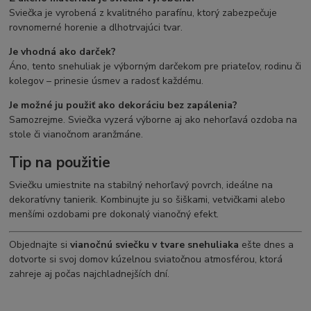
Sviečka je vyrobená z kvalitného parafínu, ktorý zabezpečuje
rovnomerné horenie a dlhotrvajúci tvar.
Je vhodná ako darček?
Áno, tento snehuliak je výborným darčekom pre priateľov, rodinu či
kolegov – prinesie úsmev a radosť každému.
Je možné ju použiť ako dekoráciu bez zapálenia?
Samozrejme. Sviečka vyzerá výborne aj ako nehorľavá ozdoba na
stole či vianočnom aranžmáne.
Tip na použitie
Sviečku umiestnite na stabilný nehorľavý povrch, ideálne na
dekoratívny tanierik. Kombinujte ju so šiškami, vetvičkami alebo
menšími ozdobami pre dokonalý vianočný efekt.
Objednajte si
vianočnú sviečku v tvare snehuliaka
ešte dnes a
dotvorte si svoj domov kúzelnou sviatočnou atmosférou, ktorá
zahreje aj počas najchladnejších dní.