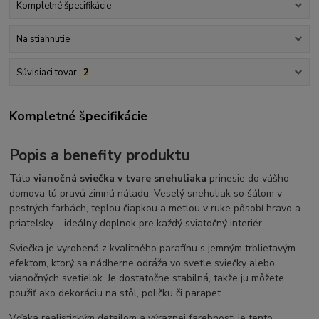
Kompletné špecifikácie
Na stiahnutie
Súvisiaci tovar
2
Kompletné špecifikácie
Popis a benefity produktu
Táto
vianočná sviečka v tvare snehuliaka
prinesie do vášho
domova tú pravú zimnú náladu. Veselý snehuliak so šálom v
pestrých farbách, teplou čiapkou a metlou v ruke pôsobí hravo a
priateľsky – ideálny doplnok pre každý sviatočný interiér.
Sviečka je vyrobená z kvalitného parafínu s jemným trblietavým
efektom, ktorý sa nádherne odráža vo svetle sviečky alebo
vianočných svetielok. Je dostatočne stabilná, takže ju môžete
použiť ako dekoráciu na stôl, poličku či parapet.
Vďaka realistickým detailom a výraznej farebnosti je tento