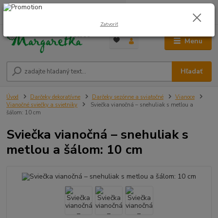
0
ks
0948 236 042
za
0,00 €
12:00-14:00
Zatvoriť
Menu
Hľadať
Úvod
Darčeky dekoratívne
Darčeky sezónne a sviatočné
Vianoce
Vianočné sviečky a svietniky
Sviečka vianočná – snehuliak s metlou a
šálom: 10 cm
Sviečka vianočná – snehuliak s
metlou a šálom: 10 cm