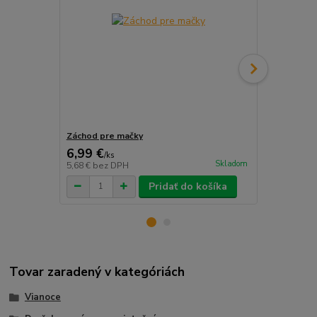
Záchod pre mačky
Poťah na kan
6,99 €
9,99 €
/
ks
/
ks
Skladom
5,68 €
bez DPH
8,12 €
bez D
Pridať do košíka
Tovar zaradený v kategóriách
Vianoce