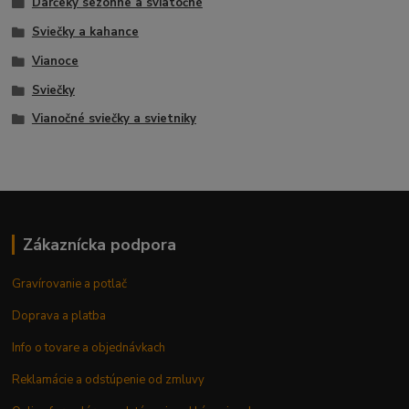
Darčeky sezónne a sviatočné
Sviečky a kahance
Vianoce
Sviečky
Vianočné sviečky a svietniky
Zákaznícka podpora
Gravírovanie a potlač
Doprava a platba
Info o tovare a objednávkach
Reklamácie a odstúpenie od zmluvy