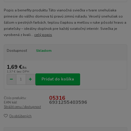
Popis a benefity produktu Táto vianočná sviečka v tvare snehuliaka
prinesie do vášho domova tú pravú zimnú náladu. Veselý snehuliak so
šálom v pestrých farbách, teplou čiapkou a metlou v ruke pôsobí hravo a
priateľsky – ideálny doplnok pre každý sviatočný interiér. Sviečka je
vyrobená z kvali...
celý popis
Dostupnosť
Skladom
1,69 €
/
ks
1,37 €
bez DPH
Pridať do košíka
05316
Číslo produktu:
6931255403596
EAN kód:
Strážiť cenu / dostupnosť
Do obľúbených