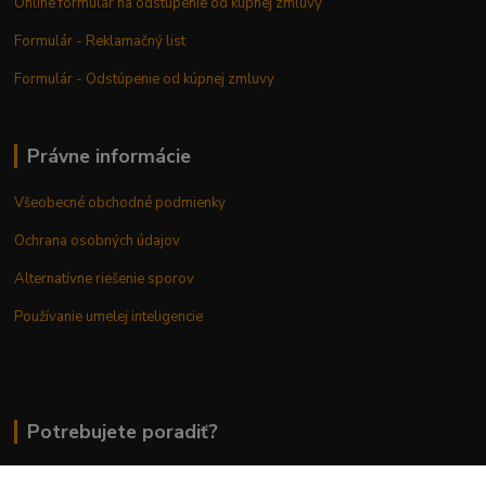
Online formulár na odstúpenie od kúpnej zmluvy
Formulár - Reklamačný list
Formulár - Odstúpenie od kúpnej zmluvy
Právne informácie
Všeobecné obchodné podmienky
Ochrana osobných údajov
Alternatívne riešenie sporov
Používanie umelej inteligencie
Potrebujete poradiť?