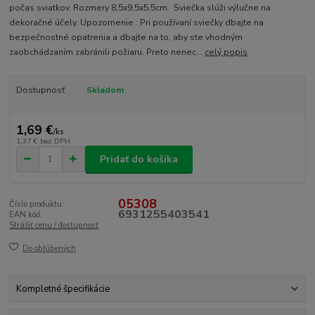
počas sviatkov. Rozmery 8,5x9,5x5,5cm. Sviečka slúži výlučne na
dekoračné účely. Upozornenie : Pri používaní sviečky dbajte na
bezpečnostné opatrenia a dbajte na to, aby ste vhodným
zaobchádzaním zabránili požiaru. Preto nenec...
celý popis
Dostupnosť
Skladom
1,69 €
/
ks
1,37 €
bez DPH
Pridať do košíka
05308
Číslo produktu:
6931255403541
EAN kód:
Strážiť cenu / dostupnosť
Do obľúbených
Kompletné špecifikácie