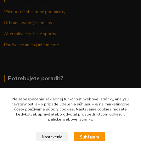
Všeobecné obchodné podmienky
Ochrana osobných údajov
Alternatívne riešenie sporov
Používanie umelej inteligencie
Potrebujete poradiť?
Na zabezpečenie základnej funkčnosti webovej stránky, analýzu
0948 236 042
návštevnosti a – v prípade udelenia súhlasu – aj na marketingové
účely používame súbory cookies. Nastavenia cookies môžete
kedykoľvek upraviť alebo odvolať prostredníctvom odkazu v
info@margaretkashop.sk
pätičke webovej stránky.
Súhlasím
Nastavenia