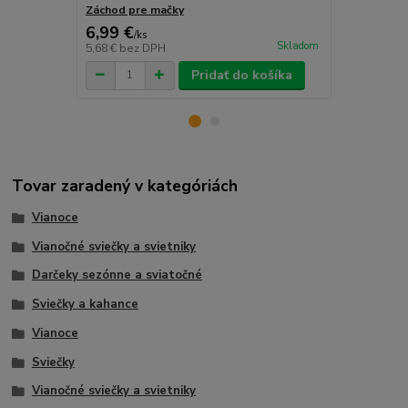
Záchod pre mačky
Poťah na kan
6,99 €
9,99 €
/
ks
/
ks
Skladom
5,68 €
bez DPH
8,12 €
bez D
Pridať do košíka
Tovar zaradený v kategóriách
Vianoce
Vianočné sviečky a svietniky
Darčeky sezónne a sviatočné
Sviečky a kahance
Vianoce
Sviečky
Vianočné sviečky a svietniky