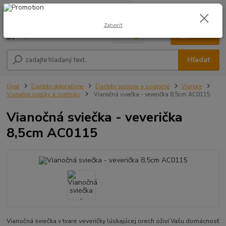
0
ks
0948 236 042
za
0,00 €
12:00-14:00
Zatvoriť
Menu
Hľadať
Úvod
Darčeky dekoratívne
Darčeky sezónne a sviatočné
Vianoce
Vianočné sviečky a svietniky
Vianočná sviečka - veverička 8,5cm AC0115
Vianočná sviečka - veverička
8,5cm AC0115
Vianočná sviečka v tvare veveričky lúskajúcej orech oživí Vašu domácnosť