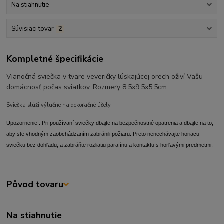
Na stiahnutie
Súvisiaci tovar
2
Kompletné špecifikácie
Vianočná sviečka v tvare veveričky lúskajúcej orech oživí Vašu
domácnosť počas sviatkov. Rozmery 8,5x9,5x5,5cm.
Sviečka slúži výlučne na dekoračné účely.
Upozornenie : Pri používaní sviečky dbajte na bezpečnostné opatrenia a dbajte na to,
aby ste vhodným zaobchádzaním zabránili požiaru. Preto nenechávajte horiacu
sviečku bez dohľadu, a zabráňte rozliatiu parafínu a kontaktu s horľavými predmetmi.
Pôvod tovaru
Na stiahnutie