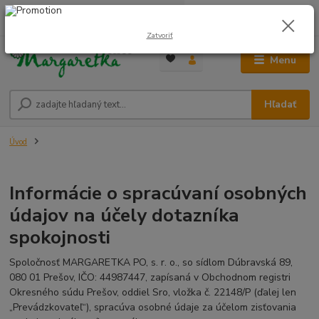
0
ks
0948 236 042
za
0,00 €
12:00-14:00
Zatvoriť
Menu
Hľadať
Úvod
Informácie o spracúvaní osobných
údajov na účely dotazníka
spokojnosti
Spoločnosť MARGARETKA PO, s. r. o., so sídlom Dúbravská 89,
080 01 Prešov, IČO: 44987447, zapísaná v Obchodnom registri
Okresného súdu Prešov, oddiel Sro, vložka č. 22148/P (ďalej len
„Prevádzkovateľ“), spracúva osobné údaje za účelom zisťovania