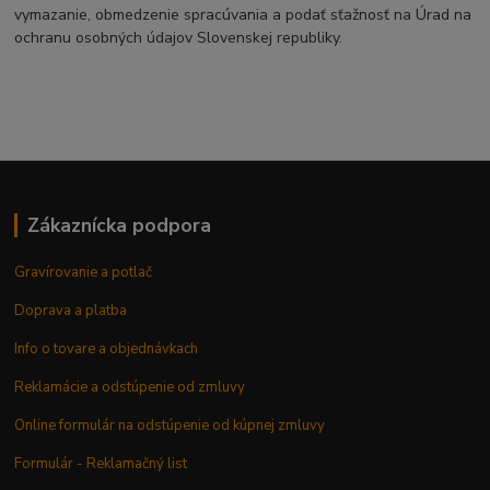
vymazanie, obmedzenie spracúvania a podať sťažnosť na Úrad na
ochranu osobných údajov Slovenskej republiky.
Zákaznícka podpora
Gravírovanie a potlač
Doprava a platba
Info o tovare a objednávkach
Reklamácie a odstúpenie od zmluvy
Online formulár na odstúpenie od kúpnej zmluvy
Formulár - Reklamačný list