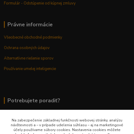
Formulár - Odstúpenie od kúpnej zmluvy
Právne informácie
Všeobecné obchodné podmienky
Ochrana osobných údajov
Alternatívne riešenie sporov
Používanie umelej inteligencie
Potrebujete poradiť?
Na zabezpečenie základnej funkčnosti webovej stránky, analýzu
0948 236 042
návštevnosti a – v prípade udelenia súhlasu – aj na marketingové
účely používame súbory cookies. Nastavenia cookies môžete