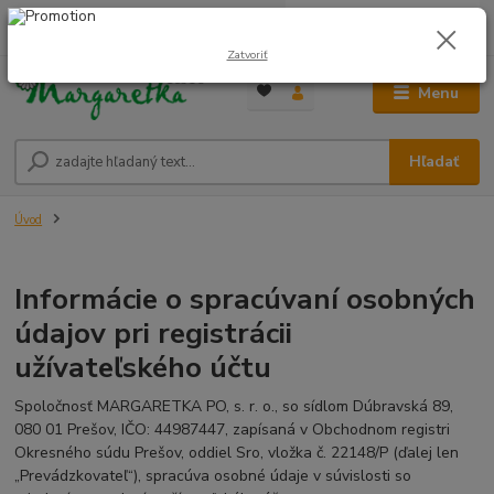
0
ks
0948 236 042
za
0,00 €
12:00-14:00
Zatvoriť
Menu
Hľadať
Úvod
Informácie o spracúvaní osobných
údajov pri registrácii
užívateľského účtu
Spoločnosť MARGARETKA PO, s. r. o., so sídlom Dúbravská 89,
080 01 Prešov, IČO: 44987447, zapísaná v Obchodnom registri
Okresného súdu Prešov, oddiel Sro, vložka č. 22148/P (ďalej len
„Prevádzkovateľ“), spracúva osobné údaje v súvislosti so