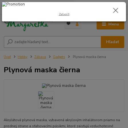
0
ks
0948 236 042
za
0,00 €
12:00-14:00
Zatvoriť
Menu
Hľadať
Úvod
Hobby
Zábava
Gadgets
Plynová maska čierna
Plynová maska čierna
Akrylátová plynová maska, vybavená akrylovým inhalátorom priamo na
prednej strane a sťahovacími pásikmi, ktoré zaisťujú vzduchotesné