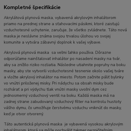
Kompletné špecifikácie
Akrylátová plynová maska, vybavená akrylovým inhalátorom
priamo na prednej strane a sťahovacími pásikmi, ktoré zaisťujú
vzduchotesné uchytenie, zaručuje, že všetko zvládnete. Táto nová
maska je neslávne známa svojou trvalou úlohou vo svojej
komunite a vytvára zábavný doplnok k vašej výbave.
Akrylová plynová maska sa veľmi ľahko používa. Dôrazne
odporúčame nainštalovať inhalátor po nasadení masky na tvár,
aby sa znížilo riziko rozliatia. Následne utiahnite popruhy na boku
masky, aby ste vytvorili vzduchotesné tesnenie okolo vašej tváre
a vložte akrylový inhalátor na miesto. Potom začnite páliť bylinky
vo vnútri priloženej misky. Pri nádychu sa obsah misky bude
rozhárať a pri výdychu tlak vnútri masky uvoľní dym cez
jednosmerný vzduchový ventil na boku. Každá maska má na
zadnej strane zabudovaný vzduchový filter na kontrolu hustoty
vášho dymu, čo umožňuje čerstvému ​​vzduchu vniknúť do masky,
keď je otvor otvorený.
Táto autentická plynová maska je vybavená vysokou akrylovým
inhalátorom, ktorá sa môže pochváliť takmer nezničiteľným