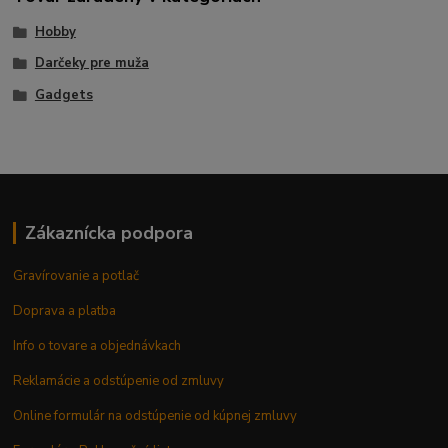
Hobby
Darčeky pre muža
Gadgets
Zákaznícka podpora
Gravírovanie a potlač
Doprava a platba
Info o tovare a objednávkach
Reklamácie a odstúpenie od zmluvy
Online formulár na odstúpenie od kúpnej zmluvy