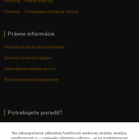
Formulár - Reklamačný list
Formulár - Odstúpenie od kúpnej zmluvy
Právne informácie
Všeobecné obchodné podmienky
Ochrana osobných údajov
Alternatívne riešenie sporov
Používanie umelej inteligencie
Potrebujete poradiť?
Na zabezpečenie základnej funkčnosti webovej stránky, analýzu
0948 236 042
návštevnosti a – v prípade udelenia súhlasu – aj na marketingové