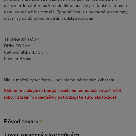
dizajnom. Inhalátor možno oddeliť od masky pre ľahké čistenie a
ešte jednoduchšiu montáž. Spodná časť je upevnená a vstavaný
diel misy sa dá ľahko odstrániť odskrutkovaním.
TECHNICKÉ DÁTA:
Dĺžka 20,0 cm
Celková dĺžka 43,0 cm
Priemer 35 mm
Nie je možný výber farby - posielame náhodným výberom.
Sklenené a akrylové bongá zasielame len osobám starším 18
rokov! Zaslaním objednávky potvrdzujete túto skutočnosť.
Pôvod tovaru
Tovar zaradený v kategóriách