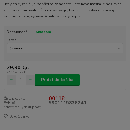
uchytenie, zaručuje, že všetko zvládnete. Táto nová maska je neslávne
známa svojou trvalou úlohou vo svojej komunite a vytvára zábavný
doplnok k vašej výbave. Akrylová...
celý popis
Dostupnosť
Skladom
Farba
29,90 €
/
ks
24,31 €
bez DPH
Pridať do košíka
00118
Číslo produktu:
5901115838241
EAN kód:
Strážiť cenu / dostupnosť
Do obľúbených