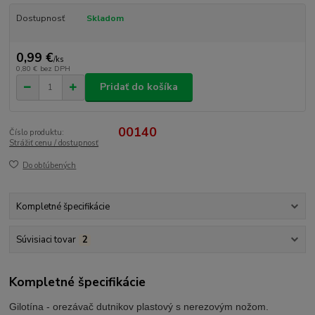
Dostupnosť
Skladom
0,99 €
/
ks
0,80 €
bez DPH
Pridať do košíka
00140
Číslo produktu:
Strážiť cenu / dostupnosť
Do obľúbených
Kompletné špecifikácie
Súvisiaci tovar
2
Kompletné špecifikácie
Gilotína - orezávač dutnikov plastový s nerezovým nožom.