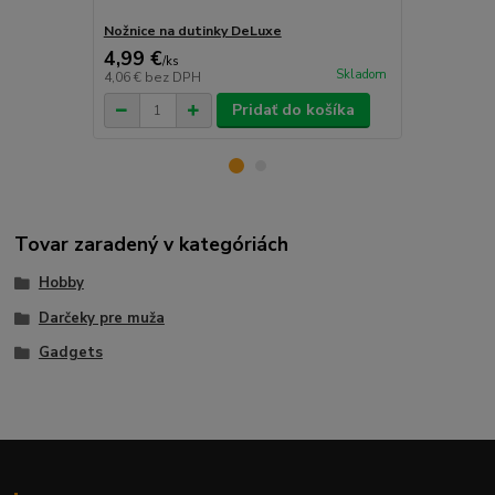
Nožnice na dutinky DeLuxe
Gilotína na 
4,99 €
1,99 €
/
ks
/
ks
Skladom
4,06 €
bez DPH
1,62 €
bez D
Pridať do košíka
Tovar zaradený v kategóriách
Hobby
Darčeky pre muža
Gadgets