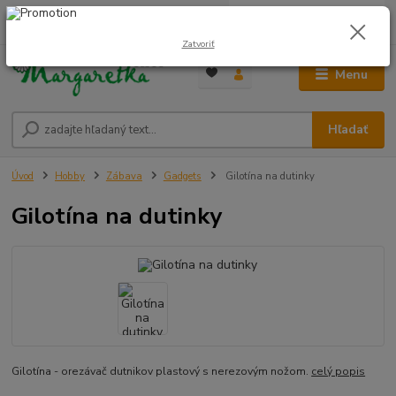
0
ks
0948 236 042
za
0,00 €
12:00-14:00
Zatvoriť
Menu
Hľadať
Úvod
Hobby
Zábava
Gadgets
Gilotína na dutinky
Gilotína na dutinky
Gilotína - orezávač dutnikov plastový s nerezovým nožom.
celý popis