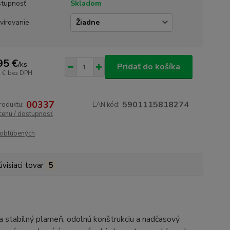
tupnosť
Skladom
vírovanie
95 €
/
ks
Pridať do košíka
 €
bez DPH
00337
5901115818274
roduktu:
EAN kód:
 cenu / dostupnosť
obľúbených
úvisiaci tovar
5
a stabilný plameň, odolnú konštrukciu a nadčasový