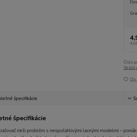
Dos
Gra
4,
4,02
Číslo p
Strážiť
Do 
etné špecifikácie
S
tné špecifikácie
aľovač rieši problém s nespoľahlivými lacnými modelmi – ponúk