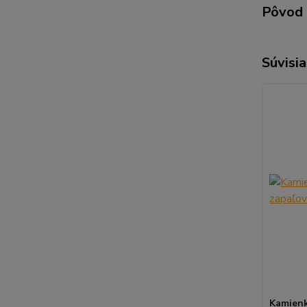
Pôvod 
Súvisia
Kamienk