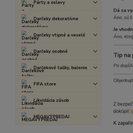
Párty a oslavy
Dá sa v
Áno, sú 
Darčeky dekoratívne
Je vhodn
Darčeky vtipné a veselé
Áno, eleg
Darčeky osobné
Tip na 
Pri dopĺň
Darčekové tašky, balenie
Objednajt
FIFA store
Likvidácia zásob
Z bezpeč
dokúpiť
t
MEGAVÝPREDAJ
K zapaľo