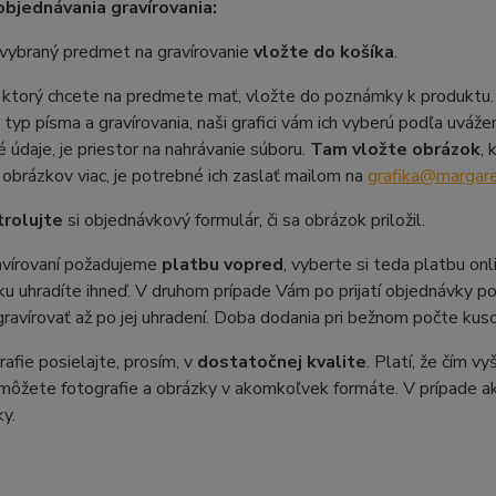
bjednávania gravírovania:
vybraný predmet na gravírovanie
vložte do košíka
.
, ktorý chcete na predmete mať, vložte do poznámky k produktu. 
 typ písma a gravírovania, naši grafici vám ich vyberú podľa uvá
 údaje, je priestor na nahrávanie súboru.
Tam vložte obrázok
,
obrázkov viac, je potrebné ich zaslať mailom na
grafika@margar
rolujte
si objednávkový formulár, či sa obrázok priložil.
avírovaní požadujeme
platbu vopred
, vyberte si teda platbu on
u uhradíte ihneď. V druhom prípade Vám po prijatí objednávky po
avírovať až po jej uhradení. Doba dodania pri bežnom počte kusov
afie posielajte, prosím, v
dostatočnej kvalite
. Platí, že čím v
 môžete fotografie a obrázky v akomkoľvek formáte. V prípade 
ky.