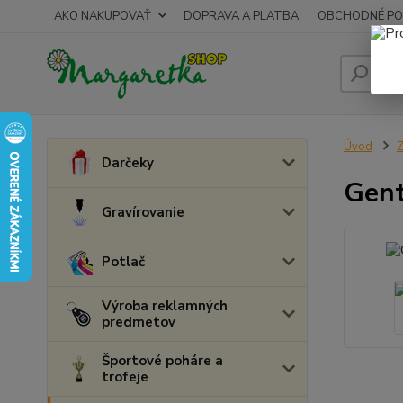
AKO NAKUPOVAŤ
DOPRAVA A PLATBA
OBCHODNÉ PO
Úvod
Z
Darčeky
Gent
Gravírovanie
Potlač
Výroba reklamných
predmetov
Športové poháre a
trofeje