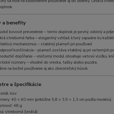
torý sa hodí na každodenné používanie aj do zbierky. Lesklá stri
oplnok.
 a benefity
sické kovové prevedenie – tento doplnok je pevný, odolný a príj
klá strieborná farba – elegantný vzhľad, ktorý zapadne ku každé
ľahlivý mechanizmus – stabilný plameň pri používaní.
dproof konštrukcia – plameň zostáva stabilný aj pri veterných 
noduché dopĺňanie – vnútorný modul obsahuje vatovú vložku, knô
ktické rozmery – vhodné do vrecka, tašky alebo puzdra.
álne na bežné používanie aj ako zberateľský kúsok.
tre a špecifikácie
eriál: kov
mery: 40 × 60 mm (približne 5,8 × 3,9 × 1,3 cm podľa modelu)
tnosť: 48 g
ba: strieborná (lesklá)