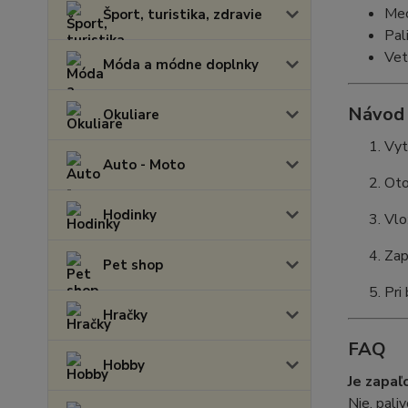
Mec
Šport, turistika, zdravie
Pal
Vet
Móda a módne doplnky
Návod 
Okuliare
Vyt
Auto - Moto
Oto
Hodinky
Vlo
Zap
Pet shop
Pri
Hračky
FAQ
Hobby
Je zapaľ
Nie, pali