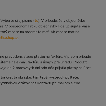
Vyberte si aj písmo (
tu
). V prípade, že v objednávke
ženia. V poslednom kroku objednávky, kde vpisujete Vaše
 ktorý chcete na predmete mať. Ak chcete mať na
etkashop.sk
.
line prevodom, alebo platbu na faktúru. V prvom prípade
šleme na e-mail faktúru s údajmi pre úhradu. Produkt
 je do 2 pracovných dní odo dňa prijatia platby na účet.
yššia kvalita obrázku, tým lepší výsledok potlače.
akýchkoľvek otázok nás kontaktujte mailom alebo