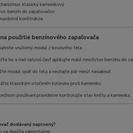
hanizmus: klasický kamienkový
ivo: benzín do zapaľovačov
ruodolná konštrukcia
na použitie benzínového zapaľovača
iahnite vnútorný modul z kovového tela.
čte ho a nad vatovú časť aplikujte malé množstvo benzínu do za
žte modul späť do tela a nechajte pár minút nasiaknuť.
áľte klasickým otočením kolieska proti kamienku.
 bežnom používaní pravidelne kontrolujte stav knôtu a kamienka.
ovač dodávaný naplnený?
vo sa dopĺňa samostatne.