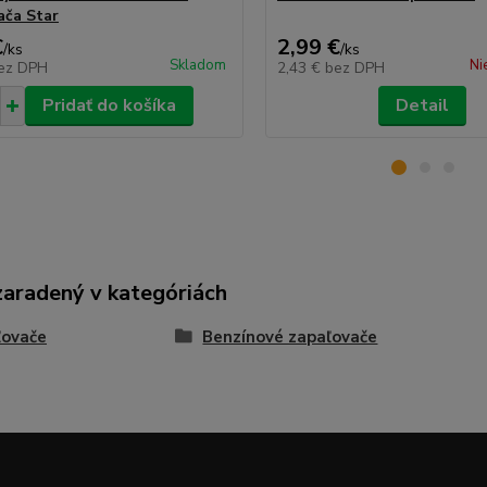
ača Star
€
2,99 €
/
ks
/
ks
Skladom
Ni
ez DPH
2,43 €
bez DPH
Pridať do košíka
Detail
zaradený v kategóriách
ľovače
Benzínové zapaľovače