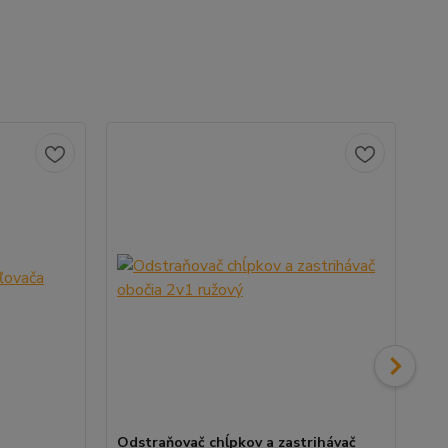
Odstraňovač chĺpkov a zastrihávač
Be