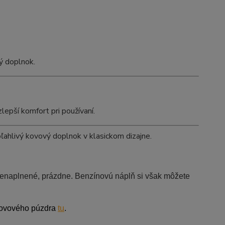
ý doplnok.
lepší komfort pri používaní.
ľahlivý kovový doplnok v klasickom dizajne.
nenaplnené, prázdne.
Benzínovú náplň si však môžete
kovového púzdra
tu
.