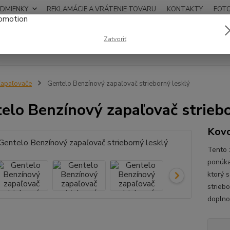
DMIENKY
REKLAMÁCIE A VRÁTENIE TOVARU
KONTAKTY
FOT
0948
Zatvoriť
Hľadať
12:00
apaľovače
Gentelo Benzínový zapaľovač strieborný lesklý
elo Benzínový zapaľovač striebo
Kovo
Tento 
ponúka
ktorý 
strieb
doplno