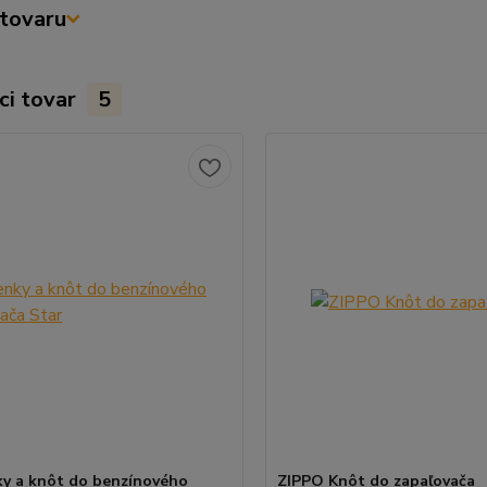
tovaru
ci tovar
5
y a knôt do benzínového
ZIPPO Knôt do zapaľovača