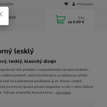
OGALÉRIA
Prihlásenie
 236 042
0
ks
za
0,00 €
-14:00
rný lesklý
vý, lesklý, klasický dizajn
zapaľovač rieši problém s nespoľahlivými lacnými modelmi –
 stabilný plameň, odolnú konštrukciu a nadčasový vzhľad,
sa hodí na každodenné používanie aj do zbierky. Lesklá
orná povrchová úprava pôsobí elegantne a robí z neho štýlový
k. Výhody a benefity Klasické kovo...
celý popis