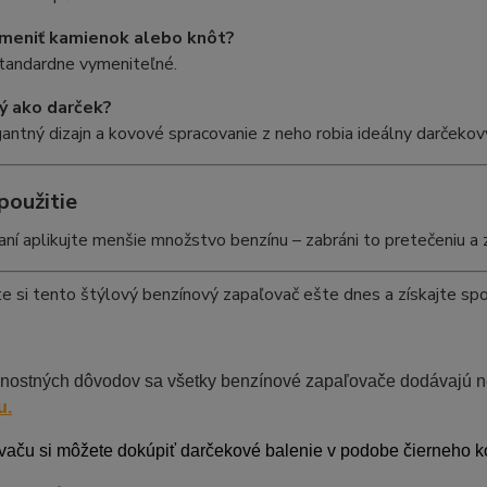
ymeniť kamienok alebo knôt?
štandardne vymeniteľné.
ý ako darček?
antný dizajn a kovové spracovanie z neho robia ideálny darčekov
použitie
aní aplikujte menšie množstvo benzínu – zabráni to pretečeniu a z
e si tento štýlový benzínový zapaľovač ešte dnes a získajte spo
nostných dôvodov sa všetky benzínové zapaľovače dodávajú 
u.
vaču si môžete dokúpiť darčekové balenie v podobe čierneho 