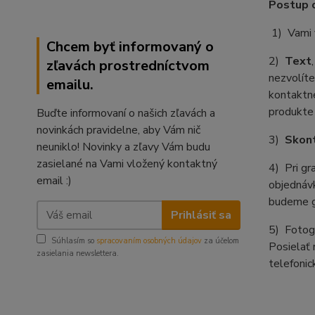
Postup o
1) Vami 
Chcem byť informovaný o
2)
Text
zľavách prostredníctvom
nezvolíte
emailu.
kontaktné
produkte 
Buďte informovaní o našich zľavách a
novinkách pravidelne, aby Vám nič
3)
Skont
neuniklo! Novinky a zľavy Vám budu
zasielané na Vami vložený kontaktný
4) Pri gr
email :)
objednávk
budeme gr
Prihlásiť sa
5) Fotogr
Súhlasím so
spracovaním osobných údajov
za účelom
Posielať
zasielania newslettera.
telefonic