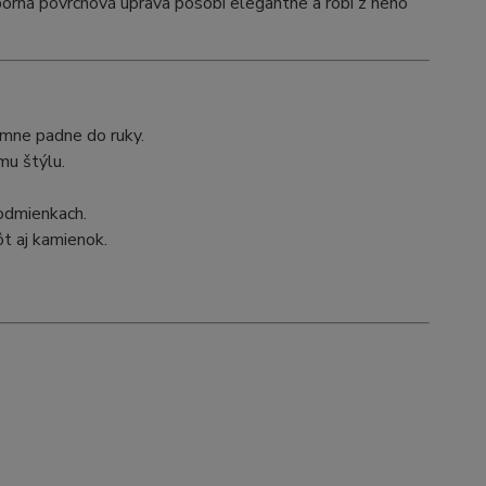
eborná povrchová úprava pôsobí elegantne a robí z neho
emne padne do ruky.
mu štýlu.
podmienkach.
t aj kamienok.