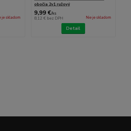
obočia 2v1 ružový
9,99 €
2,
/
ks
e je skladom
Nie je skladom
8,12 €
bez DPH
2,
Detail