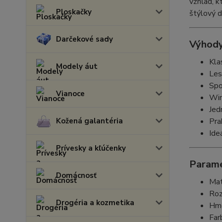
vzhľad, k
Ploskačky
štýlový d
Darčekové sady
Výhody
Kla
Modely áut
Les
Spo
Vianoce
Win
Jed
Kožená galantéria
Pra
Ide
Prívesky a kľúčenky
Parame
Domácnosť
Mat
Roz
Drogéria a kozmetika
Hmo
Far