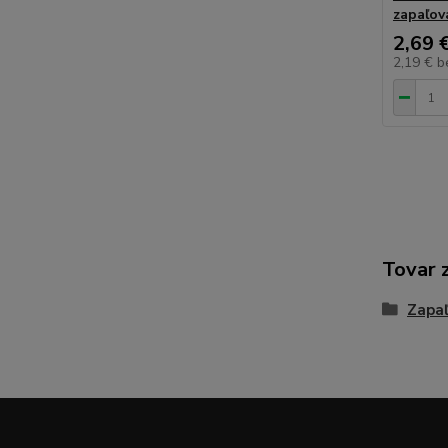
zapaľov
2,69 
2,19 €
b
Tovar 
Zapa