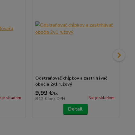
Odstraňovač chĺpkov a zastrihávač
Be
obočia 2v1 ružový
9,99 €
2,
/
ks
e je skladom
Nie je skladom
8,12 €
bez DPH
2,
Detail