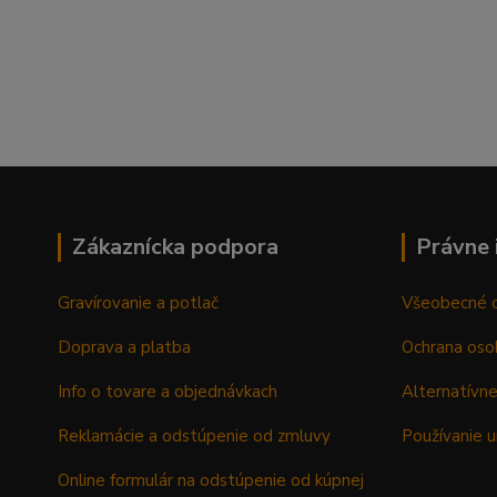
Zákaznícka podpora
Právne 
Gravírovanie a potlač
Všeobecné 
Doprava a platba
Ochrana oso
Info o tovare a objednávkach
Alternatívne
Reklamácie a odstúpenie od zmluvy
Používanie u
Online formulár na odstúpenie od kúpnej