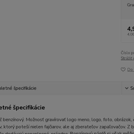
Gra
4,
4,06
Číslo p
Strážiť
Do 
etné špecifikácie
S
tné špecifikácie
 benzínový. Možnosť gravírovať logo meno, logo, foto, obrázok, č
, ktorý poteší nielen fajčiarov, ale aj zberateľov zapaľovačov.
Benzínovú náplň si však môž