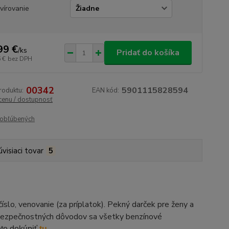
vírovanie
99 €
/
ks
Pridať do košíka
 €
bez DPH
00342
5901115828594
roduktu:
EAN kód:
 cenu / dostupnosť
obľúbených
úvisiaci tovar
5
íslo, venovanie (za príplatok). Pekný darček pre ženy a
 Z bezpečnostných dôvodov sa všetky benzínové
ete dokúpiť
tu.