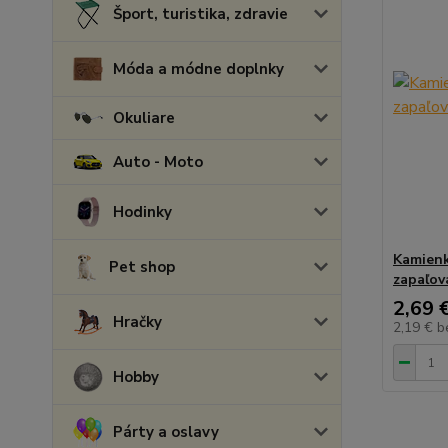
Šport, turistika, zdravie
Móda a módne doplnky
Okuliare
Auto - Moto
Hodinky
Kamienk
Pet shop
zapaľov
2,69 
Hračky
2,19 €
b
Hobby
Párty a oslavy