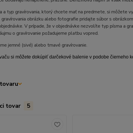
če dodávajú nenaplnené, prázdne.
 a typ gravírovania, ktorý chcete mať na predmete, si môžete v
 gravírovania obrázku alebo fotografie pridajte súbor s obrázkom
objednávke. V prípade, že v objednávke nezvolíte typ písma a grav
áujmu o gravírovanie požadujeme platbu vopred.
me jemné (sivé) alebo tmavé gravírovanie.
vaču si môžete dokúpiť darčekové balenie v podobe čierneho 
tovaru
ci tovar
5