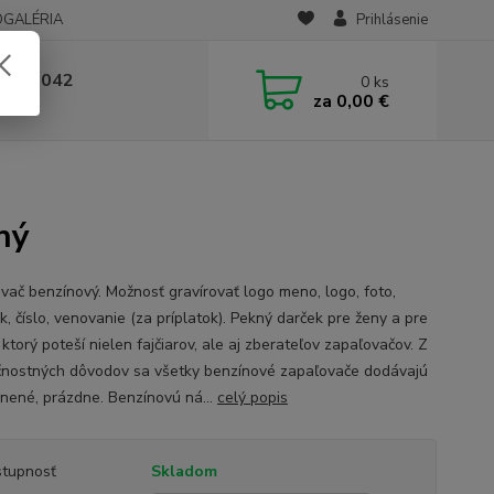
OGALÉRIA
Prihlásenie
 236 042
0
ks
za
0,00 €
-14:00
ný
vač benzínový. Možnosť gravírovať logo meno, logo, foto,
, číslo, venovanie (za príplatok). Pekný darček pre ženy a pre
ktorý poteší nielen fajčiarov, ale aj zberateľov zapaľovačov. Z
nostných dôvodov sa všetky benzínové zapaľovače dodávajú
nené, prázdne. Benzínovú ná...
celý popis
tupnosť
Skladom