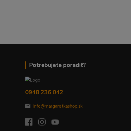
Potrebujete poradiť?
0948 236 042
info@margaretkashop.sk