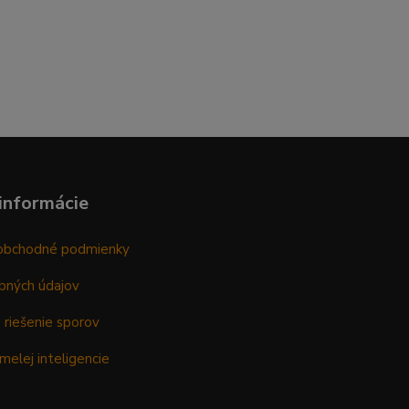
informácie
obchodné podmienky
bných údajov
 riešenie sporov
melej inteligencie