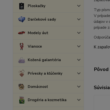
zapaľova
Ploskačky
Typ písma
V prípade
Darčekové sady
údajov v 
prípade z
Modely áut
Odporúča
Vianoce
K zapaľo
Kožená galantéria
Pôvod 
Prívesky a kľúčenky
Domácnosť
Súvisia
Drogéria a kozmetika