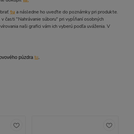
ybrať
tu
a následne ho uveďte do poznámky pri produkte.
 v časti "Nahrávanie súboru" pri vypĺňaní osobných
írovania naši grafici vám ich vyberú podľa uváženia. V
kovového púzdra
tu
.