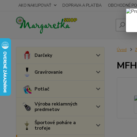
AKO NAKUPOVAŤ
DOPRAVA A PLATBA
OBCHODNÉ PO
Úvod
Z
Darčeky
MFH 
Gravírovanie
Potlač
Výroba reklamných
predmetov
Športové poháre a
trofeje