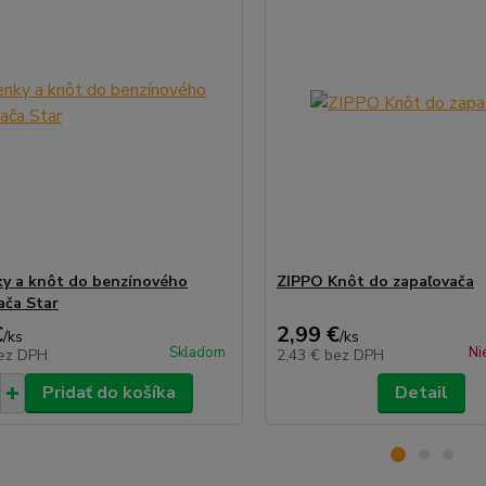
y a knôt do benzínového
ZIPPO Knôt do zapaľovača
ača Star
€
2,99 €
/
ks
/
ks
Skladom
Ni
ez DPH
2,43 €
bez DPH
Pridať do košíka
Detail