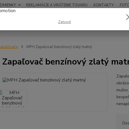
DMIENKY
REKLAMÁCIE A VRÁTENIE TOVARU
KONTAKTY
FOT
0948
Zatvoriť
Hľadať
12:00
apaľovače
MFH Zapaľovač benzínový zlatý matný
Zapaľovač benzínový zlatý mat
Zapaľo
obrázok
mužov, 
bezpeč
nenapl
Dos