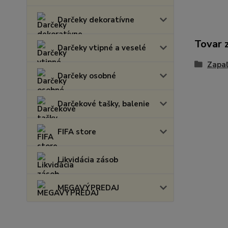
Darčeky dekoratívne
Tovar 
Darčeky vtipné a veselé
Zapa
Darčeky osobné
Darčekové tašky, balenie
FIFA store
Likvidácia zásob
MEGAVÝPREDAJ