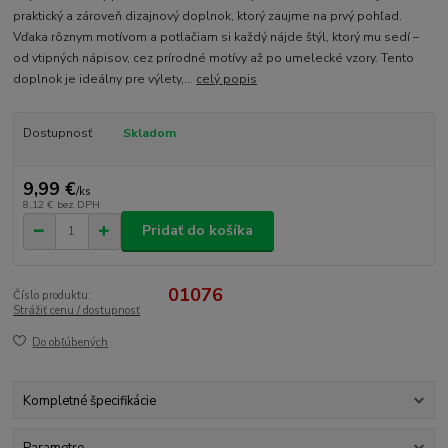
praktický a zároveň dizajnový doplnok, ktorý zaujme na prvý pohľad.
Vďaka rôznym motívom a potlačiam si každý nájde štýl, ktorý mu sedí –
od vtipných nápisov, cez prírodné motívy až po umelecké vzory. Tento
doplnok je ideálny pre výlety,...
celý popis
Dostupnosť
Skladom
9,99 €
/
ks
8,12 €
bez DPH
Pridať do košíka
01076
Číslo produktu:
Strážiť cenu / dostupnosť
Do obľúbených
Kompletné špecifikácie
Parametre