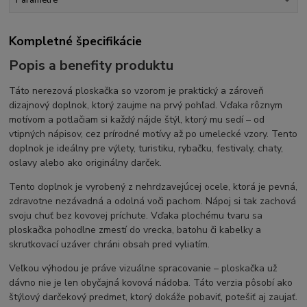
Kompletné špecifikácie
Popis a benefity produktu
Táto nerezová ploskačka so vzorom je praktický a zároveň
dizajnový doplnok, ktorý zaujme na prvý pohľad. Vďaka rôznym
motívom a potlačiam si každý nájde štýl, ktorý mu sedí – od
vtipných nápisov, cez prírodné motívy až po umelecké vzory. Tento
doplnok je ideálny pre výlety, turistiku, rybačku, festivaly, chaty,
oslavy alebo ako originálny darček.
Tento doplnok je vyrobený z nehrdzavejúcej ocele, ktorá je pevná,
zdravotne nezávadná a odolná voči pachom. Nápoj si tak zachová
svoju chuť bez kovovej príchute. Vďaka plochému tvaru sa
ploskačka pohodlne zmestí do vrecka, batohu či kabelky a
skrutkovací uzáver chráni obsah pred vyliatím.
Veľkou výhodou je práve vizuálne spracovanie – ploskačka už
dávno nie je len obyčajná kovová nádoba. Táto verzia pôsobí ako
štýlový darčekový predmet, ktorý dokáže pobaviť, potešiť aj zaujať.