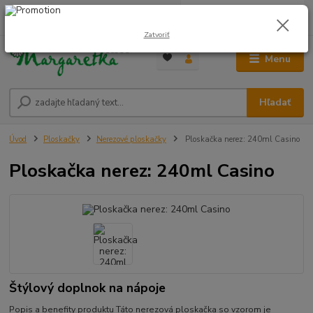
0
ks
0948 236 042
za
0,00 €
12:00-14:00
Zatvoriť
Menu
Hľadať
Úvod
Ploskačky
Nerezové ploskačky
Ploskačka nerez: 240ml Casino
Ploskačka nerez: 240ml Casino
Štýlový doplnok na nápoje
Popis a benefity produktu Táto nerezová ploskačka so vzorom je