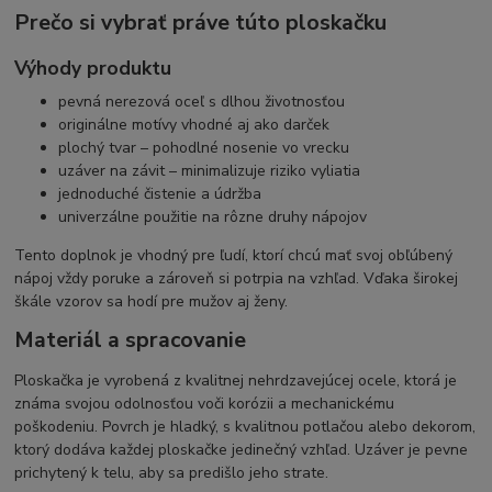
Prečo si vybrať práve túto ploskačku
Výhody produktu
pevná nerezová oceľ s dlhou životnosťou
originálne motívy vhodné aj ako darček
plochý tvar – pohodlné nosenie vo vrecku
uzáver na závit – minimalizuje riziko vyliatia
jednoduché čistenie a údržba
univerzálne použitie na rôzne druhy nápojov
Tento doplnok je vhodný pre ľudí, ktorí chcú mať svoj obľúbený
nápoj vždy poruke a zároveň si potrpia na vzhľad. Vďaka širokej
škále vzorov sa hodí pre mužov aj ženy.
Materiál a spracovanie
Ploskačka je vyrobená z kvalitnej nehrdzavejúcej ocele, ktorá je
známa svojou odolnosťou voči korózii a mechanickému
poškodeniu. Povrch je hladký, s kvalitnou potlačou alebo dekorom,
ktorý dodáva každej ploskačke jedinečný vzhľad. Uzáver je pevne
prichytený k telu, aby sa predišlo jeho strate.