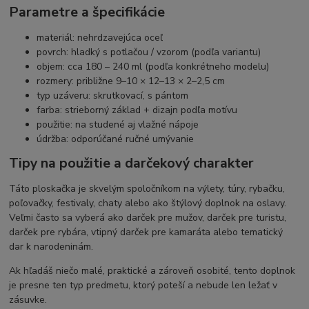
Parametre a špecifikácie
materiál: nehrdzavejúca oceľ
povrch: hladký s potlačou / vzorom (podľa variantu)
objem: cca 180 – 240 ml (podľa konkrétneho modelu)
rozmery: približne 9–10 × 12–13 × 2–2,5 cm
typ uzáveru: skrutkovací, s pántom
farba: strieborný základ + dizajn podľa motívu
použitie: na studené aj vlažné nápoje
údržba: odporúčané ručné umývanie
Tipy na použitie a darčekový charakter
Táto ploskačka je skvelým spoločníkom na výlety, túry, rybačku,
poľovačky, festivaly, chaty alebo ako štýlový doplnok na oslavy.
Veľmi často sa vyberá ako darček pre mužov, darček pre turistu,
darček pre rybára, vtipný darček pre kamaráta alebo tematický
dar k narodeninám.
Ak hľadáš niečo malé, praktické a zároveň osobité, tento doplnok
je presne ten typ predmetu, ktorý poteší a nebude len ležať v
zásuvke.