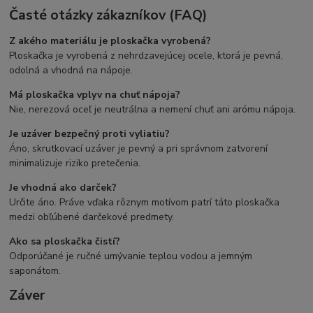
Časté otázky zákazníkov (FAQ)
Z akého materiálu je ploskačka vyrobená?
Ploskačka je vyrobená z nehrdzavejúcej ocele, ktorá je pevná,
odolná a vhodná na nápoje.
Má ploskačka vplyv na chuť nápoja?
Nie, nerezová oceľ je neutrálna a nemení chuť ani arómu nápoja.
Je uzáver bezpečný proti vyliatiu?
Áno, skrutkovací uzáver je pevný a pri správnom zatvorení
minimalizuje riziko pretečenia.
Je vhodná ako darček?
Určite áno. Práve vďaka rôznym motívom patrí táto ploskačka
medzi obľúbené darčekové predmety.
Ako sa ploskačka čistí?
Odporúčané je ručné umývanie teplou vodou a jemným
saponátom.
Záver