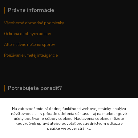
Právne informácie
Všeobecné obchodné podmienky
Ochrana osobných údajov
Alternatívne riešenie sporov
Používanie umelej inteligencie
Potrebujete poradiť?
Na zabezpečenie základnej funkčnosti webovej stránky, analýzu
0948 236 042
návštevnosti a – v prípade udelenia súhlasu – aj na marketingové
účely používame súbory cookies. Nastavenia cookies môžete
kedykoľvek upraviť alebo odvolať prostredníctvom odkazu v
info@margaretkashop.sk
pätičke webovej stránky.