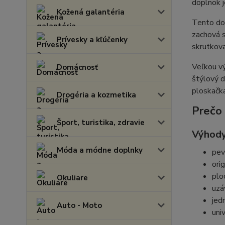
doplnok je
Kožená galantéria
Tento dop
zachová s
Prívesky a kľúčenky
skrutkova
Veľkou vý
Domácnosť
štýlový d
ploskačka
Drogéria a kozmetika
Prečo 
Šport, turistika, zdravie
Výhody
Móda a módne doplnky
pev
ori
plo
Okuliare
uzáv
jed
Auto - Moto
uni