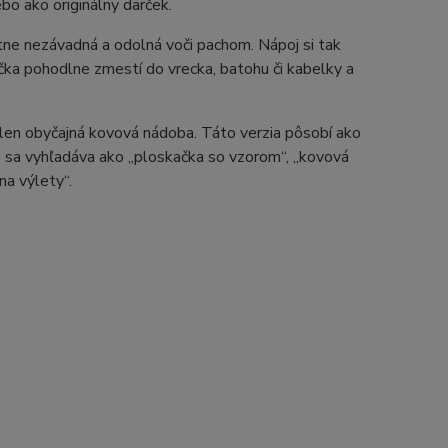
lebo ako originálny darček.
tne nezávadná a odolná voči pachom. Nápoj si tak
čka pohodlne zmestí do vrecka, batohu či kabelky a
 len obyčajná kovová nádoba. Táto verzia pôsobí ako
o sa vyhľadáva ako „ploskačka so vzorom“, „kovová
na výlety“.