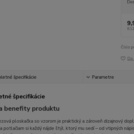
Dos
9,
8,12
Číslo p
Do 
etné špecifikácie
Parametre
tné špecifikácie
a benefity produktu
zová ploskačka so vzorom je praktický a zároveň dizajnový dopl
 potlačiam si každý nájde štýl, ktorý mu sedí – od vtipných náp