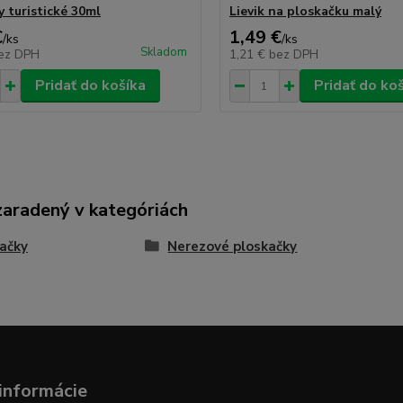
y turistické 30ml
Lievik na ploskačku malý
€
1,49 €
/
ks
/
ks
Skladom
ez DPH
1,21 €
bez DPH
Pridať do košíka
Pridať do ko
zaradený v kategóriách
ačky
Nerezové ploskačky
informácie