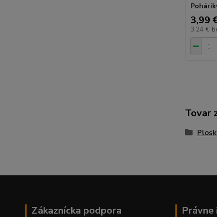
Pohárik
3,99 
3,24 €
b
Tovar 
Plosk
Zákaznícka podpora
Právne 