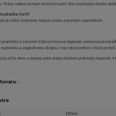
no. Práve vďaka rôznym motívom patrí táto ploskačka medzi obľ
loskačka čistí?
né je ručné umývanie teplou vodou a jemným saponátom.
 praktický a zároveň štýlový kovový doplnok, nerezová ploskačk
materiálu a originálneho dizajnu z nej robí predmet, ktorý poteší p
si ju ešte dnes a dopraj sebe alebo blízkym praktický doplnok, k
tovaru
etre
m
180ml