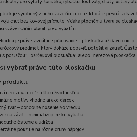
 ideálny pre výlety, turistiku, rybačku, festivaly, chaty, oslavy a
lnok je vyrobený z nehrdzavejúcej ocele, ktorá je pevná, zdravo
voju chuť bez kovovej príchute. Vďaka plochému tvaru sa ploska
cí uzáver chráni obsah pred vyliatím.
hodou je práve vizuálne spracovanie – ploskačka už dávno nie je
arčekový predmet, ktorý dokáže pobaviť, potešiť aj zaujať. Čast
 s potlačou“, „darčeková ploskačka“ alebo „nerezová ploskačka 
si vybrať práve túto ploskačku
 produktu
ná nerezová oceľ s dlhou životnosťou
ginálne motívy vhodné aj ako darček
chý tvar – pohodlné nosenie vo vrecku
er na závit – minimalizuje riziko vyliatia
noduché čistenie a údržba
verzálne použitie na rôzne druhy nápojov