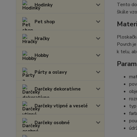
Tento dop
Hodinky
škále vzo
Pet shop
Materi
Ploskačka
Hračky
Povrch je
k telu, a
Hobby
Parame
Párty a oslavy
mat
pov
Darčeky dekoratívne
obj
roz
Darčeky vtipné a veselé
typ
far
pou
Darčeky osobné
údr