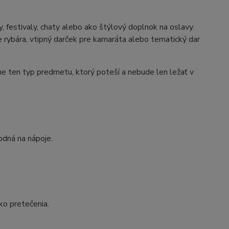
, festivaly, chaty alebo ako štýlový doplnok na oslavy.
e rybára, vtipný darček pre kamaráta alebo tematický dar
ne ten typ predmetu, ktorý poteší a nebude len ležať v
odná na nápoje.
iko pretečenia.