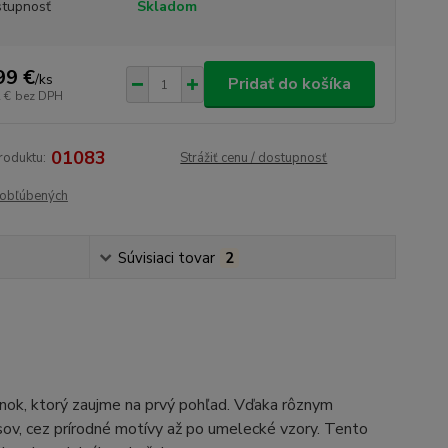
tupnosť
Skladom
99 €
/
ks
Pridať do košíka
 €
bez DPH
01083
roduktu:
Strážiť cenu / dostupnosť
obľúbených
Súvisiaci tovar
2
nok, ktorý zaujme na prvý pohľad. Vďaka rôznym
isov, cez prírodné motívy až po umelecké vzory. Tento