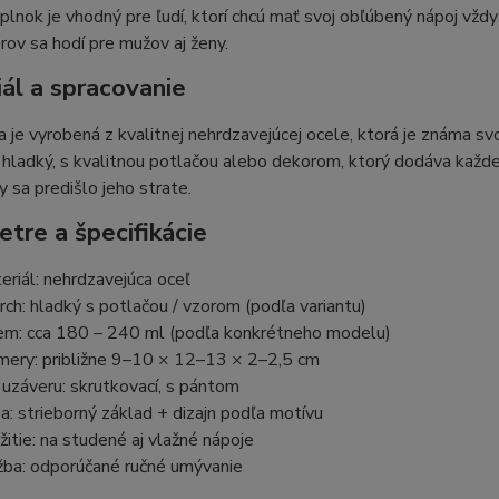
lnok je vhodný pre ľudí, ktorí chcú mať svoj obľúbený nápoj vždy
rov sa hodí pre mužov aj ženy.
ál a spracovanie
 je vyrobená z kvalitnej nehrdzavejúcej ocele, ktorá je známa s
 hladký, s kvalitnou potlačou alebo dekorom, ktorý dodáva každe
by sa predišlo jeho strate.
tre a špecifikácie
eriál: nehrdzavejúca oceľ
rch: hladký s potlačou / vzorom (podľa variantu)
em: cca 180 – 240 ml (podľa konkrétneho modelu)
mery: približne 9–10 × 12–13 × 2–2,5 cm
 uzáveru: skrutkovací, s pántom
ba: strieborný základ + dizajn podľa motívu
žitie: na studené aj vlažné nápoje
žba: odporúčané ručné umývanie