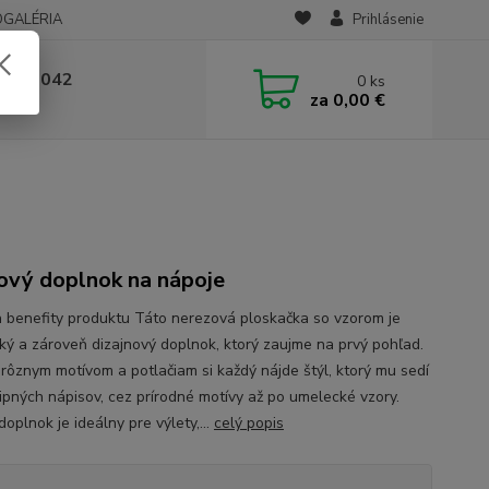
OGALÉRIA
Prihlásenie
 236 042
0
ks
za
0,00 €
-14:00
ový doplnok na nápoje
a benefity produktu Táto nerezová ploskačka so vzorom je
cký a zároveň dizajnový doplnok, ktorý zaujme na prvý pohľad.
rôznym motívom a potlačiam si každý nájde štýl, ktorý mu sedí
tipných nápisov, cez prírodné motívy až po umelecké vzory.
oplnok je ideálny pre výlety,...
celý popis