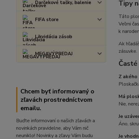
Tipy n
Darčekové tašky, balenie
Táto plos
FIFA store
Veľmi čas
k narode
Likvidácia zásob
Ak hľadáš
zásuvke.
MEGAVÝPREDAJ
Časté
Z akého 
Ploskačka
Chcem byť informovaný o
Má plosk
zľavách prostredníctvom
Nie, nere
emailu.
Je uzáve
Buďte informovaní o našich zľavách a
Áno, skru
novinkách pravidelne, aby Vám nič
neuniklo! Novinky a zľavy Vám budu
Je vhodn