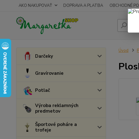
AKO NAKUPOVAŤ
DOPRAVA A PLATBA
OBCHODNÉ PO
Úvod
P
Darčeky
Plos
Gravírovanie
Potlač
Výroba reklamných
predmetov
Športové poháre a
trofeje