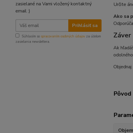
zasielané na Vami vložený kontaktný
Určite á
email :)
Ako sa p
Odporúča
Prihlásiť sa
Záver
Súhlasím so
spracovaním osobných údajov
za účelom
zasielania newslettera.
Ak hľadáš
odolného 
Objednaj 
Pôvod 
Param
Obje