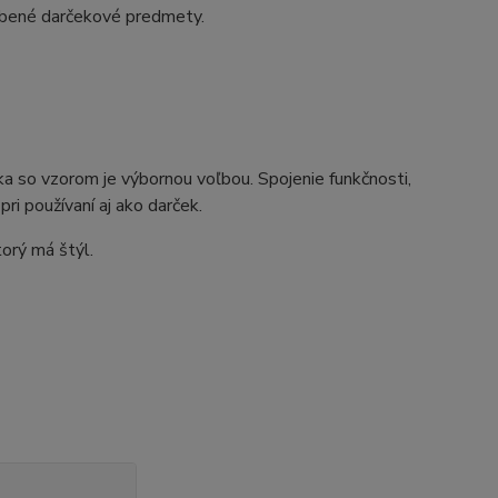
úbené darčekové predmety.
a so vzorom je výbornou voľbou. Spojenie funkčnosti,
ri používaní aj ako darček.
torý má štýl.