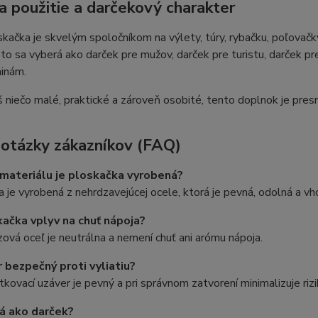
a použitie a darčekový charakter
kačka je skvelým spoločníkom na výlety, túry, rybačku, poľovačky
to sa vyberá ako darček pre mužov, darček pre turistu, darček pr
ninám.
 niečo malé, praktické a zároveň osobité, tento doplnok je pres
 otázky zákazníkov (FAQ)
materiálu je ploskačka vyrobená?
 je vyrobená z nehrdzavejúcej ocele, ktorá je pevná, odolná a vh
ačka vplyv na chuť nápoja?
zová oceľ je neutrálna a nemení chuť ani arómu nápoja.
r bezpečný proti vyliatiu?
tkovací uzáver je pevný a pri správnom zatvorení minimalizuje riz
á ako darček?