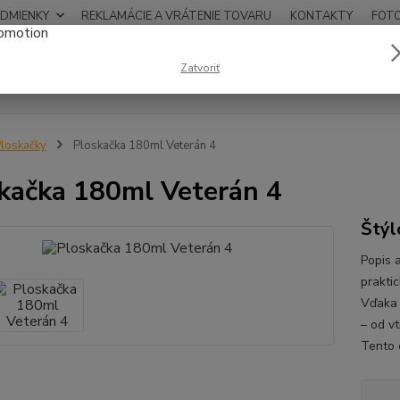
DMIENKY
REKLAMÁCIE A VRÁTENIE TOVARU
KONTAKTY
FOT
0948
Zatvoriť
Hľadať
12:00
loskačky
Ploskačka 180ml Veterán 4
kačka 180ml Veterán 4
Štýl
Popis 
prakti
Vďaka 
– od v
Tento d