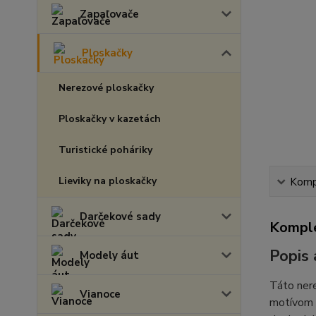
Zapaľovače
Ploskačky
Nerezové ploskačky
Ploskačky v kazetách
Turistické poháriky
Lieviky na ploskačky
Kompl
Darčekové sady
Komple
Popis 
Modely áut
Táto nere
Vianoce
motívom a