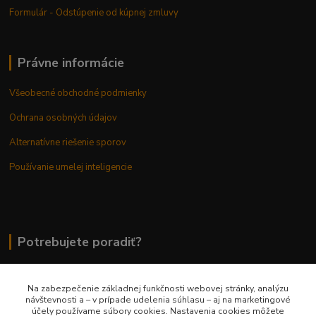
Formulár - Odstúpenie od kúpnej zmluvy
Právne informácie
Všeobecné obchodné podmienky
Ochrana osobných údajov
Alternatívne riešenie sporov
Používanie umelej inteligencie
Potrebujete poradiť?
Na zabezpečenie základnej funkčnosti webovej stránky, analýzu
0948 236 042
návštevnosti a – v prípade udelenia súhlasu – aj na marketingové
účely používame súbory cookies. Nastavenia cookies môžete