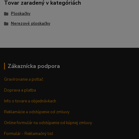
Tovar zaradený v kategóriách
Ploskačky
Nerezové ploskačky
Zákaznícka podpora
Gravírovanie a potlač
Doprava a platba
Info o tovare a objednávkach
Reklamácie a odstúpenie od zmluvy
Online formulár na odstúpenie od kúpnej zmluvy
Formulár - Reklamačný list