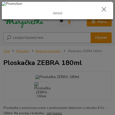
0
ks
0948 236 042
za
0,00 €
12:00-14:00
Zatvoriť
Menu
Hľadať
Úvod
Ploskačky
Nerezové ploskačky
Ploskačka ZEBRA 180ml
Ploskačka ZEBRA 180ml
Ploskačka z nerezovej ocele s pruhovaným dekorom o obsahu 6 Oz. -
180ml. Na predaj v krabičke.
celý popis