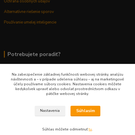
Ochrana osobných údajov
Alternatívne riešenie sporov
Používanie umelej inteligencie
Potrebujete poradiť?
Na zabezpečenie základnej funkčnosti webovej stránky, analýzu
0948 236 042
návštevnosti a – v prípade udelenia súhlasu – aj na marketingové
účely používame súbory cookies. Nastavenia cookies môžete
kedykoľvek upraviť alebo odvolať prostredníctvom odkazu v
info@margaretkashop.sk
pätičke webovej stránky.
Súhlasím
Nastavenia
Súhlas môžete odmietnuť
tu
.
Vytvorené na
Eshop-rychlo.sk