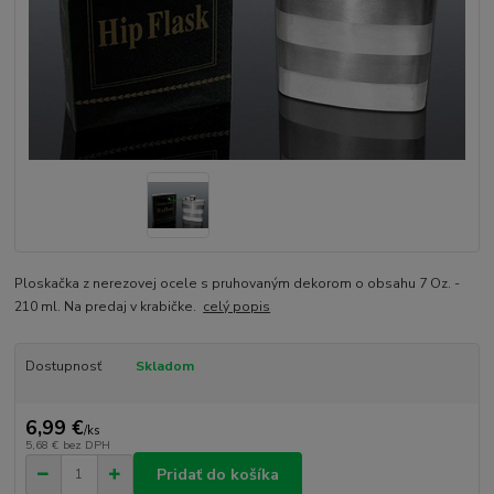
Ploskačka z nerezovej ocele s pruhovaným dekorom o obsahu 7 Oz. -
210 ml. Na predaj v krabičke.
celý popis
Dostupnosť
Skladom
6,99 €
/
ks
5,68 €
bez DPH
Pridať do košíka