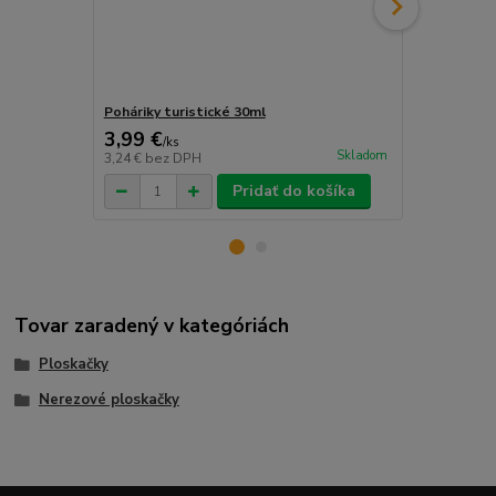
Poháriky turistické 30ml
Lievik na pl
3,99 €
1,49 €
/
ks
/
ks
Skladom
3,24 €
bez DPH
1,21 €
bez D
Pridať do košíka
Tovar zaradený v kategóriách
Ploskačky
Nerezové ploskačky