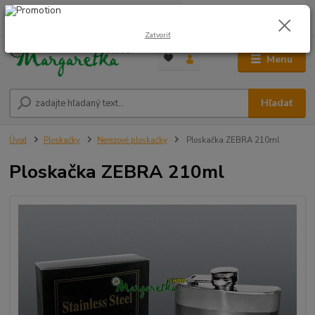
0
ks
0948 236 042
za
0,00 €
12:00-14:00
Zatvoriť
Menu
Hľadať
Úvod
Ploskačky
Nerezové ploskačky
Ploskačka ZEBRA 210ml
Ploskačka ZEBRA 210ml