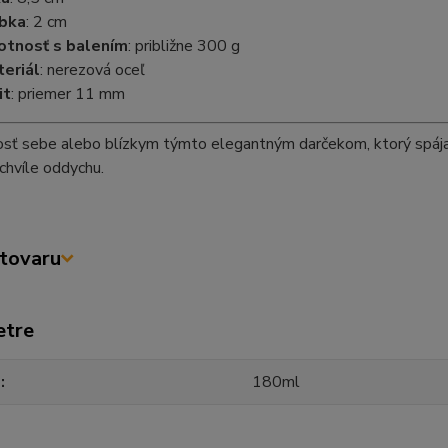
bka
: 2 cm
tnosť s balením
: približne 300 g
eriál
: nerezová oceľ
it
: priemer 11 mm
sť sebe alebo blízkym týmto elegantným darčekom, ktorý spája št
 chvíle oddychu.
tovaru
etre
m
180ml