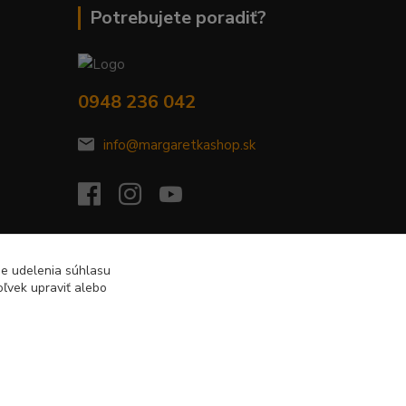
Potrebujete poradiť?
0948 236 042
info@margaretkashop.sk
de udelenia súhlasu
ľvek upraviť alebo