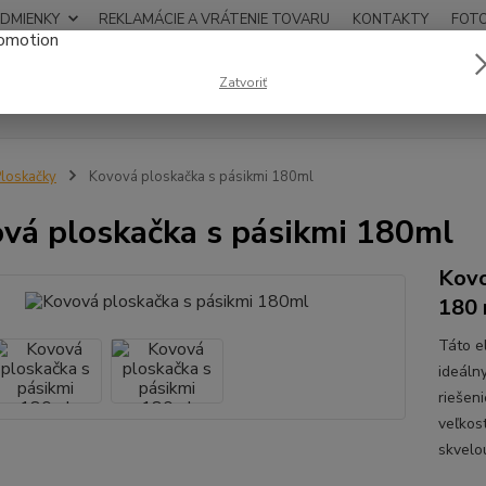
DMIENKY
REKLAMÁCIE A VRÁTENIE TOVARU
KONTAKTY
FOT
0948
Zatvoriť
Hľadať
12:00
loskačky
Kovová ploskačka s pásikmi 180ml
vá ploskačka s pásikmi 180ml
Kovo
180 
Táto e
ideáln
riešen
veľkos
skvelo