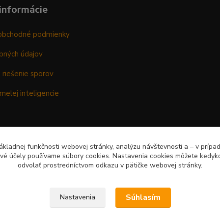
informácie
obchodné podmienky
bných údajov
 riešenie sporov
melej inteligencie
kladnej funkčnosti webovej stránky, analýzu návštevnosti a – v prípa
ové účely používame súbory cookies. Nastavenia cookies môžete kedyko
odvolať prostredníctvom odkazu v pätičke webovej stránky.
Súhlasím
Nastavenia