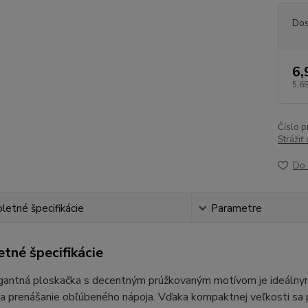
Dos
6,
5,68
Číslo p
Strážiť
Do 
etné špecifikácie
Parametre
tné špecifikácie
gantná ploskačka s decentným prúžkovaným motívom je ideálnym
na prenášanie obľúbeného nápoja. Vďaka kompaktnej veľkosti sa 