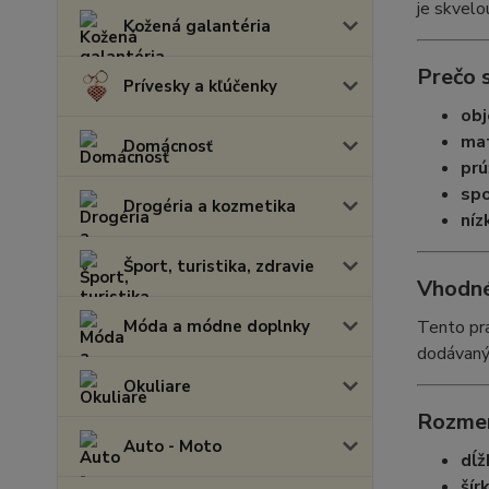
je skvelo
Kožená galantéria
Prečo 
Prívesky a kľúčenky
obj
mat
Domácnosť
prú
spo
Drogéria a kozmetika
níz
Šport, turistika, zdravie
Vhodné
Móda a módne doplnky
Tento pra
dodávaný 
Okuliare
Rozmer
Auto - Moto
dĺž
šír