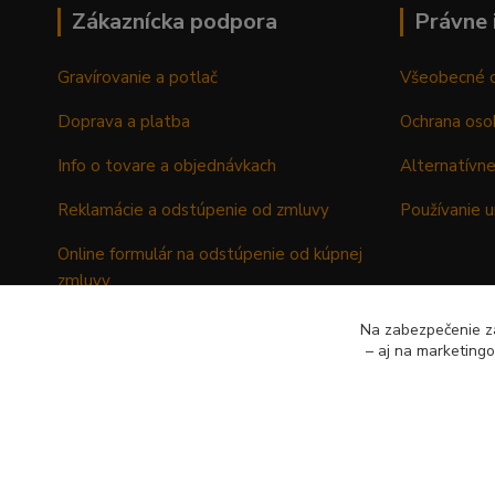
Zákaznícka podpora
Právne 
Gravírovanie a potlač
Všeobecné 
Doprava a platba
Ochrana oso
Info o tovare a objednávkach
Alternatívne
Reklamácie a odstúpenie od zmluvy
Používanie u
Online formulár na odstúpenie od kúpnej
zmluvy
Formulár - Reklamačný list
Na zabezpečenie zá
– aj na marketing
Formulár - Odstúpenie od kúpnej zmluvy