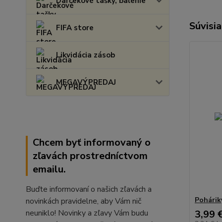
Darčekové tašky, balenie
Súvisia
FIFA store
Likvidácia zásob
MEGAVÝPREDAJ
Chcem byť informovaný o
zľavách prostredníctvom
emailu.
Buďte informovaní o našich zľavách a
Pohárik
novinkách pravidelne, aby Vám nič
neuniklo! Novinky a zľavy Vám budu
3,99 