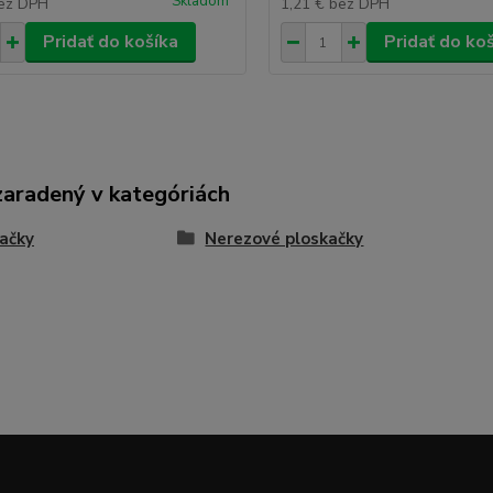
Skladom
ez DPH
1,21 €
bez DPH
Pridať do košíka
Pridať do ko
zaradený v kategóriách
ačky
Nerezové ploskačky