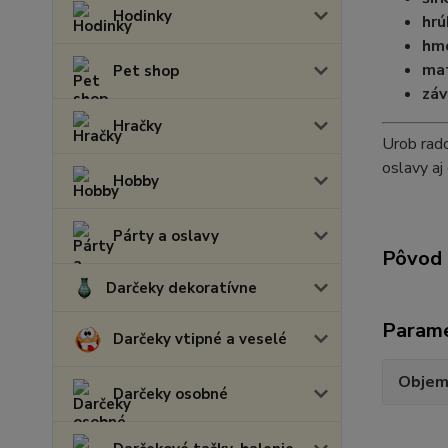
Hodinky
hrú
hmo
mat
Pet shop
záv
Hračky
Urob rado
oslavy aj
Hobby
Párty a oslavy
Pôvod 
Darčeky dekoratívne
Param
Darčeky vtipné a veselé
Obje
Darčeky osobné