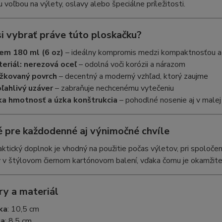
u voľbou na výlety, oslavy alebo špeciálne príležitosti.
si vybrať práve túto ploskačku?
em 180 ml (6 oz)
– ideálny kompromis medzi kompaktnosťou a
eriál: nerezová oceľ
– odolná voči korózii a nárazom
žkovaný povrch
– decentný a moderný vzhľad, ktorý zaujme
ľahlivý uzáver
– zabraňuje nechcenému vytečeniu
ka hmotnosť a úzka konštrukcia
– pohodlné nosenie aj v malej
 pre každodenné aj výnimočné chvíle
ktický doplnok je vhodný na použitie počas výletov, pri spoločen
v štýlovom čiernom kartónovom balení, vďaka čomu je okamžite 
y a materiál
ka
: 10,5 cm
ka
: 8,5 cm