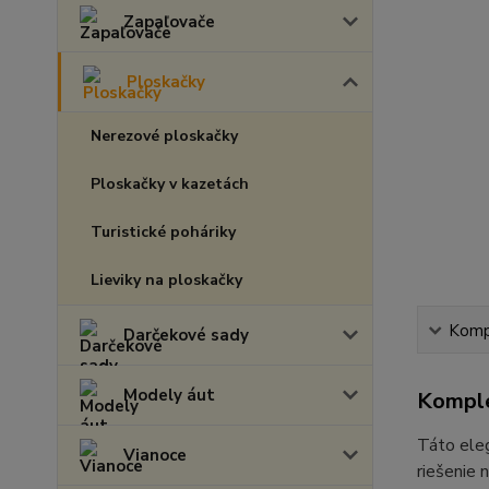
Zapaľovače
Ploskačky
Nerezové ploskačky
Ploskačky v kazetách
Turistické poháriky
Lieviky na ploskačky
Kompl
Darčekové sady
Modely áut
Komple
Táto ele
Vianoce
riešenie 