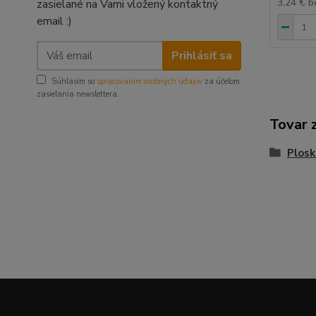
3,24 €
b
zasielané na Vami vložený kontaktný
email :)
Prihlásiť sa
Súhlasím so
spracovaním osobných údajov
za účelom
zasielania newslettera.
Tovar 
Plosk