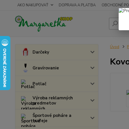
AKO NAKUPOVAŤ
DOPRAVA A PLATBA
OBCHODNÉ PO
Úvod
P
Darčeky
Kovo
Gravírovanie
Potlač
Výroba reklamných
predmetov
Športové poháre a
trofeje