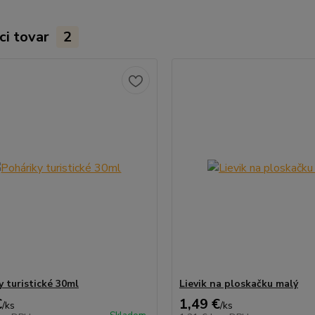
ci tovar
2
y turistické 30ml
Lievik na ploskačku malý
€
1,49 €
/
ks
/
ks