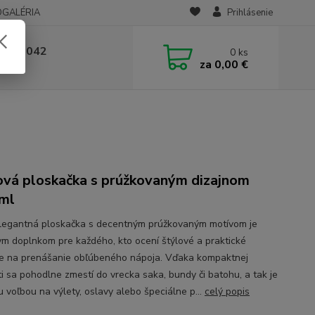
OGALÉRIA
Prihlásenie
 236 042
0
ks
za
0,00 €
-14:00
vá ploskačka s prúžkovaným dizajnom
ml
legantná ploskačka s decentným prúžkovaným motívom je
ym doplnkom pre každého, kto ocení štýlové a praktické
ie na prenášanie obľúbeného nápoja. Vďaka kompaktnej
ti sa pohodlne zmestí do vrecka saka, bundy či batohu, a tak je
u voľbou na výlety, oslavy alebo špeciálne p...
celý popis