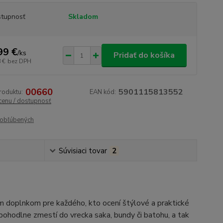
tupnosť
Skladom
99 €
/
ks
Pridať do košíka
 €
bez DPH
00660
5901115813552
roduktu:
EAN kód:
 cenu / dostupnosť
obľúbených
Súvisiaci tovar
2
 doplnkom pre každého, kto ocení štýlové a praktické
pohodlne zmestí do vrecka saka, bundy či batohu, a tak