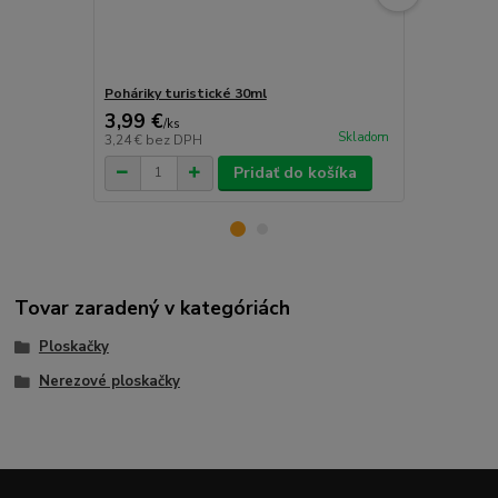
Poháriky turistické 30ml
Lievik na pl
3,99 €
1,49 €
/
ks
/
ks
Skladom
3,24 €
bez DPH
1,21 €
bez D
Pridať do košíka
Tovar zaradený v kategóriách
Ploskačky
Nerezové ploskačky