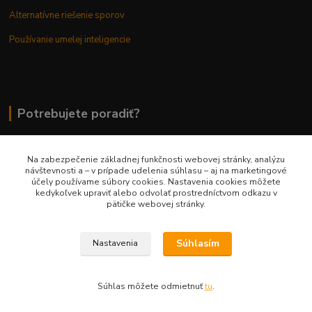
Alternatívne riešenie sporov
Používanie umelej inteligencie
Potrebujete poradiť?
Na zabezpečenie základnej funkčnosti webovej stránky, analýzu
0948 236 042
návštevnosti a – v prípade udelenia súhlasu – aj na marketingové
účely používame súbory cookies. Nastavenia cookies môžete
kedykoľvek upraviť alebo odvolať prostredníctvom odkazu v
info@margaretkashop.sk
pätičke webovej stránky.
Súhlasím
Nastavenia
Súhlas môžete odmietnuť
tu
.
Vytvorené na
Eshop-rychlo.sk