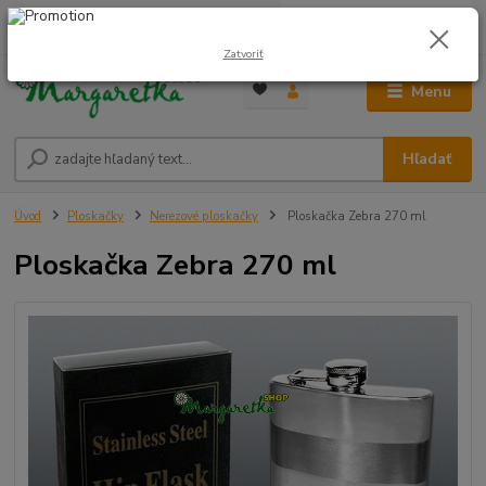
0
ks
0948 236 042
za
0,00 €
12:00-14:00
Zatvoriť
Menu
Hľadať
Úvod
Ploskačky
Nerezové ploskačky
Ploskačka Zebra 270 ml
Ploskačka Zebra 270 ml