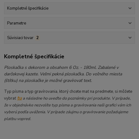
Kompletné špecifikácie
Parametre
Súvisiaci tovar
2
Kompletné špecifikácie
Ploskačka s dekorom a obsahom 6 Oz. - 180ml. Zabalené v
darčekovej kazete. Veľmi pekná ploskačka. Do voľného miesta
(štítku) na ploskačke je možné gravírovať text.
Typ písma a typ gravírovania, ktorý chcete mať na predmete, si môžete
tu
vybrať
a následne ho uveďte do poznámky pri produkte. V prípade,
že v objednávke nezvolíte typ písma a gravírovania naši grafici vám ich
vyberú podľa uváženia. V prípade záujmu o gravírovanie požadujeme
platbu vopred.