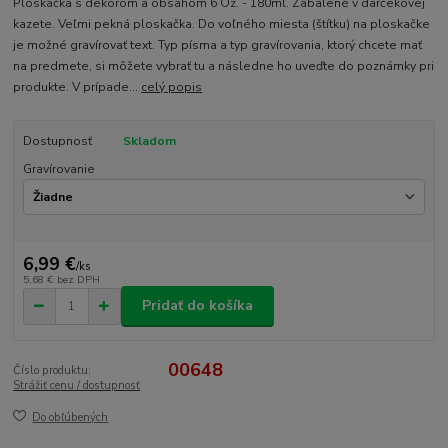
Ploskačka s dekorom a obsahom 6 Oz. - 180ml. Zabalené v darčekovej
kazete. Veľmi pekná ploskačka. Do voľného miesta (štítku) na ploskačke
je možné gravírovať text. Typ písma a typ gravírovania, ktorý chcete mať
na predmete, si môžete vybrať tu a následne ho uveďte do poznámky pri
produkte. V prípade...
celý popis
Dostupnosť
Skladom
Gravírovanie
6,99 €
/
ks
5,68 €
bez DPH
Pridať do košíka
00648
Číslo produktu:
Strážiť cenu / dostupnosť
Do obľúbených