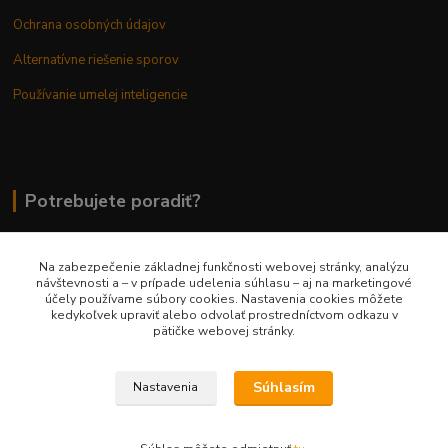
Ochrana osobných údajov
Alternatívne riešenie sporov
Používanie umelej inteligencie
Potrebujete poradiť?
Na zabezpečenie základnej funkčnosti webovej stránky, analýzu
0948 236 042
návštevnosti a – v prípade udelenia súhlasu – aj na marketingové
účely používame súbory cookies. Nastavenia cookies môžete
kedykoľvek upraviť alebo odvolať prostredníctvom odkazu v
info@margaretkashop.sk
pätičke webovej stránky.
Súhlasím
Nastavenia