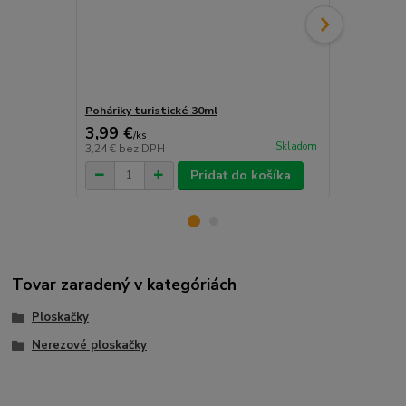
Poháriky turistické 30ml
Lievik na pl
3,99 €
1,49 €
/
ks
/
ks
Skladom
3,24 €
bez DPH
1,21 €
bez D
Pridať do košíka
Tovar zaradený v kategóriách
Ploskačky
Nerezové ploskačky