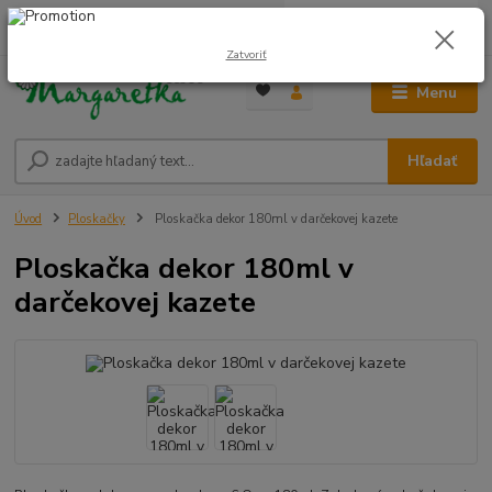
0
ks
0948 236 042
za
0,00 €
12:00-14:00
Zatvoriť
Menu
Hľadať
Úvod
Ploskačky
Ploskačka dekor 180ml v darčekovej kazete
Ploskačka dekor 180ml v
darčekovej kazete