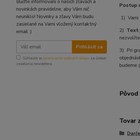
Buďte informovaní o našich zľavách a
Postup o
novinkách pravidelne, aby Vám nič
neuniklo! Novinky a zľavy Vám budu
1) Vami 
zasielané na Vami vložený kontaktný
2)
Text
email :)
nezvolíte
Prihlásiť sa
3) Pri gr
objednávk
Súhlasím so
spracovaním osobných údajov
za účelom
zasielania newslettera.
budeme gr
Pôvod 
Tovar 
Darč