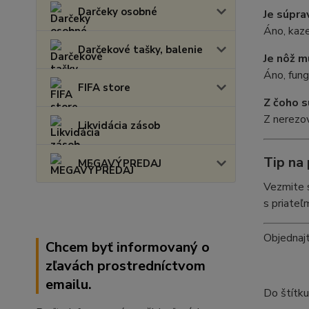
Darčeky osobné
Je súpra
Áno, kaze
Darčekové tašky, balenie
Je nôž m
Áno, fung
FIFA store
Z čoho s
Z nerezov
Likvidácia zásob
Tip na 
MEGAVÝPREDAJ
Vezmite s
s priateľm
Objednajt
Chcem byť informovaný o
zľavách prostredníctvom
emailu.
Do štítk