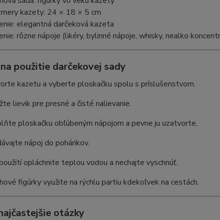
hová sada: figúrky vo veku kazety
mery kazety: 24 × 18 × 5 cm
enie: elegantná darčeková kazeta
enie: rôzne nápoje (likéry, bylinné nápoje, whisky, nealko koncent
na použitie darčekovej sady
orte kazetu a vyberte ploskačku spolu s príslušenstvom.
žte lievik pre presné a čisté nalievanie.
lňte ploskačku obľúbeným nápojom a pevne ju uzatvorte.
ávajte nápoj do pohárikov.
použití opláchnite teplou vodou a nechajte vyschnúť.
hové figúrky využite na rýchlu partiu kdekoľvek na cestách.
najčastejšie otázky