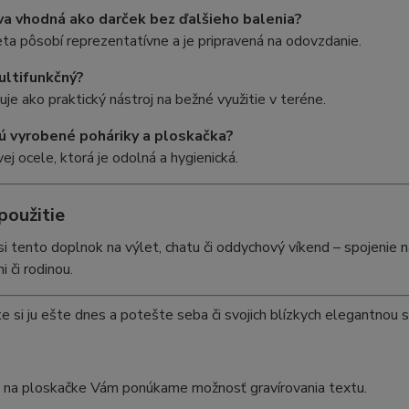
va vhodná ako darček bez ďalšieho balenia?
ta pôsobí reprezentatívne a je pripravená na odovzdanie.
ultifunkčný?
uje ako praktický nástroj na bežné využitie v teréne.
ú vyrobené poháriky a ploskačka?
ej ocele, ktorá je odolná a hygienická.
použitie
i tento doplnok na výlet, chatu či oddychový víkend – spojenie n
i či rodinou.
e si ju ešte dnes a potešte seba či svojich blízkych elegantnou s
u na ploskačke Vám ponúkame možnosť gravírovania textu.