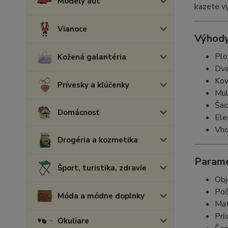
Modely áut
kazete vy
Vianoce
Výhody
Plo
Kožená galantéria
Dva
Kov
Prívesky a kľúčenky
Mul
Šac
Domácnosť
Ele
Vho
Drogéria a kozmetika
Parame
Šport, turistika, zdravie
Obj
Poč
Móda a módne doplnky
Mat
Prí
Okuliare