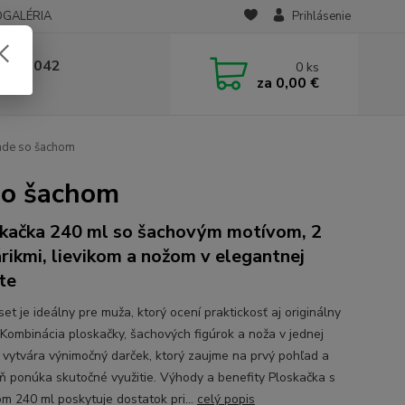
OGALÉRIA
Prihlásenie
 236 042
0
ks
za
0,00 €
-14:00
ade so šachom
so šachom
kačka 240 ml so šachovým motívom, 2
rikmi, lievikom a nožom v elegantnej
te
et je ideálny pre muža, ktorý ocení praktickosť aj originálny
. Kombinácia ploskačky, šachových figúrok a noža v jednej
 vytvára výnimočný darček, ktorý zaujme na prvý pohľad a
ň ponúka skutočné využitie. Výhody a benefity Ploskačka s
m 240 ml poskytuje dostatok pri...
celý popis