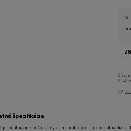
Dos
Gra
26
21,
Číslo p
Strážiť
Do 
tné špecifikácie
 je ideálny pre muža, ktorý ocení praktickosť aj originálny dizajn