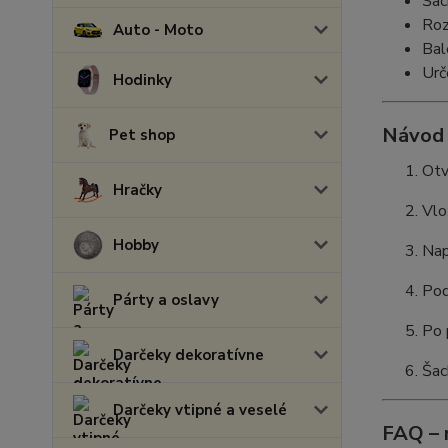
Šac
Roz
Auto - Moto
Bal
Urč
Hodinky
Návod 
Pet shop
Otv
Hračky
Vlo
Hobby
Nap
Pod
Párty a oslavy
Po 
Darčeky dekoratívne
Šac
Darčeky vtipné a veselé
FAQ – 