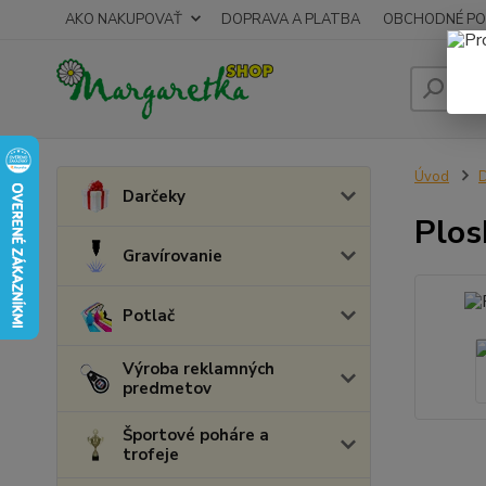
AKO NAKUPOVAŤ
DOPRAVA A PLATBA
OBCHODNÉ PO
Úvod
D
Darčeky
Plos
Gravírovanie
Potlač
Výroba reklamných
predmetov
Športové poháre a
trofeje