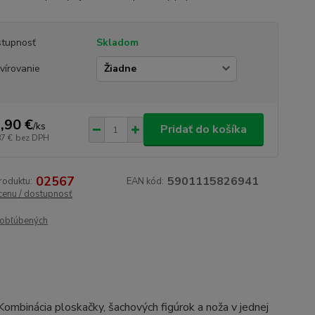
tupnosť
Skladom
vírovanie
,90 €
/
ks
Pridať do košíka
87 €
bez DPH
02567
5901115826941
roduktu:
EAN kód:
 cenu / dostupnosť
obľúbených
. Kombinácia ploskačky, šachových figúrok a noža v jednej