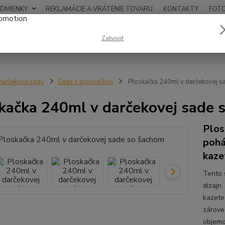
DMIENKY
REKLAMÁCIE A VRÁTENIE TOVARU
KONTAKTY
FOT
0948
Zatvoriť
Hľadať
12:00
arčekové sady
Sada s ploskačkou
Ploskačka 240ml v darčekovej s
kačka 240ml v darčekovej sade 
Plos
pohá
kaze
Tento s
dizajn
kazete
zárove
objemo