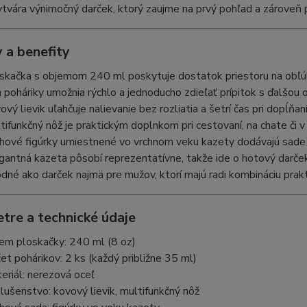
tvára výnimočný darček, ktorý zaujme na prvý pohľad a zároveň 
 a benefity
skačka s objemom 240 ml poskytuje dostatok priestoru na obľúbe
 poháriky umožnia rýchlo a jednoducho zdieľať prípitok s ďalšou 
ový lievik uľahčuje nalievanie bez rozliatia a šetrí čas pri dopĺňaní
tifunkčný nôž je praktickým doplnkom pri cestovaní, na chate či v 
hové figúrky umiestnené vo vrchnom veku kazety dodávajú sade t
gantná kazeta pôsobí reprezentatívne, takže ide o hotový darček
dné ako darček najmä pre mužov, ktorí majú radi kombináciu prakt
tre a technické údaje
em ploskačky: 240 ml (8 oz)
et pohárikov: 2 ks (každý približne 35 ml)
eriál: nerezová oceľ
slušenstvo: kovový lievik, multifunkčný nôž