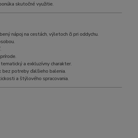
ponúka skutočné využitie.
ný nápoj na cestách, výletoch či pri oddychu.
osobou.
.
prírode.
ematický a exkluzívny charakter.
 bez potreby ďalšieho balenia.
ickosti a štýlového spracovania.