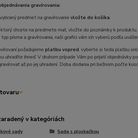
bjednávania gravírovania:
vybraný predmet na gravírovanie
vložte do košíka
.
, ktorý chcete na predmete mať, vložte do poznámky k produktu. 
 typ písma a gravírovania, naši grafici vám ich vyberú podľa uvážen
avírovaní požadujeme
platbu vopred
, vyberte si teda platbu on
u uhradíte ihneď. V druhom prípade Vám po prijatí objednávky po
avírovať až po jej uhradení. Doba dodania pri bežnom počte kusov
tovaru
zaradený v kategóriách
ekové sady
Sada s ploskačkou