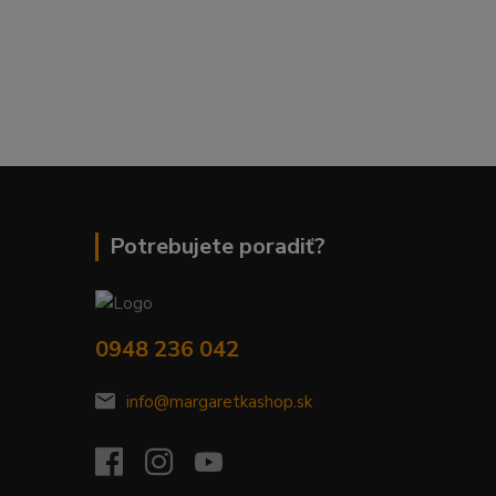
Potrebujete poradiť?
0948 236 042
info@margaretkashop.sk