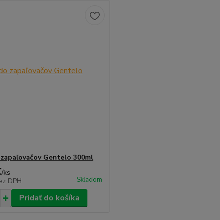
 zapaľovačov Gentelo 300ml
€
/
ks
Skladom
ez DPH
Pridať do košíka