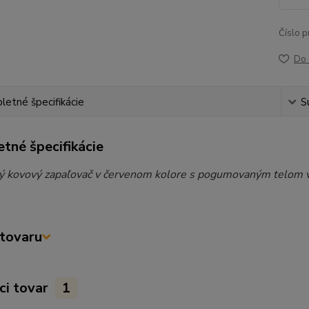
Číslo p
Do 
etné špecifikácie
S
tné špecifikácie
ý kovový zapaľovač v červenom kolore s pogumovaným telom v k
tovaru
ci tovar
1