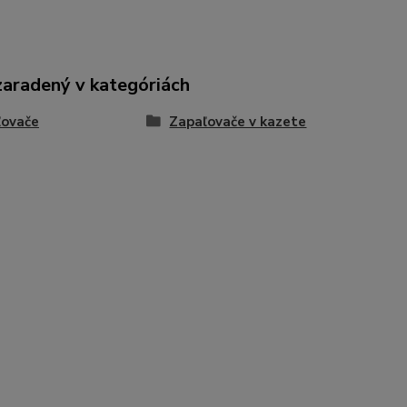
zaradený v kategóriách
ľovače
Zapaľovače v kazete