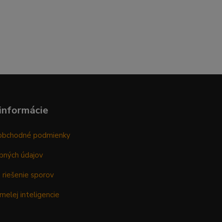
informácie
obchodné podmienky
bných údajov
 riešenie sporov
melej inteligencie