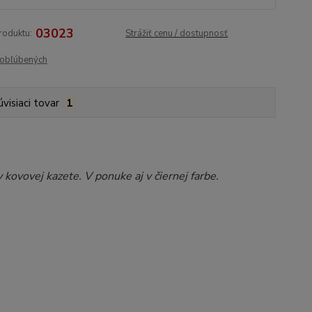
03023
roduktu:
Strážiť cenu / dostupnosť
obľúbených
úvisiaci tovar
1
ovovej kazete. V ponuke aj v čiernej farbe.