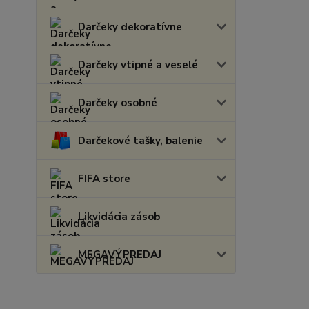
Darčeky dekoratívne
Darčeky vtipné a veselé
Darčeky osobné
Darčekové tašky, balenie
FIFA store
Likvidácia zásob
MEGAVÝPREDAJ