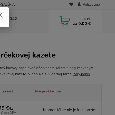
OGALÉRIA
Prihlásenie
 236 042
0
ks
za
0,00 €
-14:00
rčekovej kazete
tný kovový zapaľovač v červenom kolore s pogumovaným
v kovovej kazete. V ponuke aj v čiernej farbe.
celý popis
tupnosť
Nie je skladom
99 €
/
ks
Momentálne nie je k dispozícii
 €
bez DPH