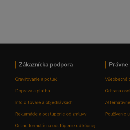
Zákaznícka podpora
Právne 
Gravírovanie a potlač
Všeobecné 
Doprava a platba
Ochrana oso
Info o tovare a objednávkach
Alternatívne
Reklamácie a odstúpenie od zmluvy
Používanie u
Online formulár na odstúpenie od kúpnej