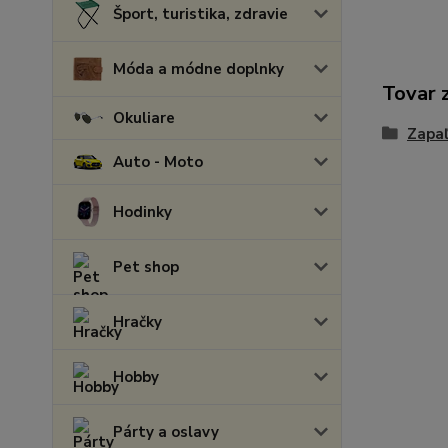
Šport, turistika, zdravie
Móda a módne doplnky
Tovar 
Okuliare
Zapa
Auto - Moto
Hodinky
Pet shop
Hračky
Hobby
Párty a oslavy