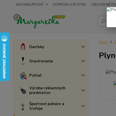
AKO NAKUPOVAŤ
DOPRAVA A PLATBA
OBCHODNÉ PO
Úvod
Z
Darčeky
Plyn
Gravírovanie
Potlač
Výroba reklamných
predmetov
Športové poháre a
trofeje