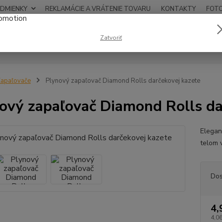
DMIENKY
REKLAMÁCIE A VRÁTENIE TOVARU
KONTAKTY
FOT
0948
Zatvoriť
Hľadať
12:00
apaľovače
Plynový zapaľovač Diamond Rolls darčekovej kazete
ový zapaľovač Diamond Rolls da
Elegan
telom 
Dos
4,
4,06