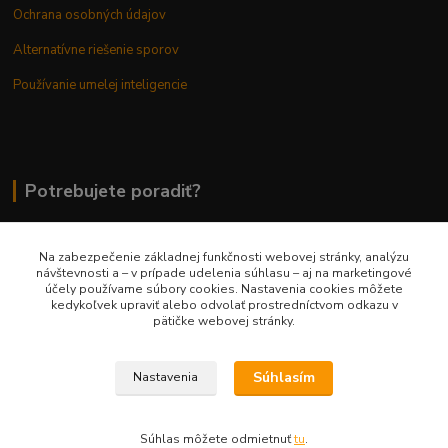
Ochrana osobných údajov
Alternatívne riešenie sporov
Používanie umelej inteligencie
Potrebujete poradiť?
Na zabezpečenie základnej funkčnosti webovej stránky, analýzu
0948 236 042
návštevnosti a – v prípade udelenia súhlasu – aj na marketingové
účely používame súbory cookies. Nastavenia cookies môžete
kedykoľvek upraviť alebo odvolať prostredníctvom odkazu v
info@margaretkashop.sk
pätičke webovej stránky.
Súhlasím
Nastavenia
Súhlas môžete odmietnuť
tu
.