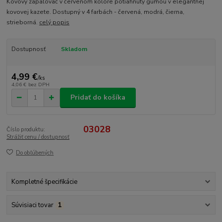
Kovový zapaľovač v červenom kolore potiahnutý gumou v elegantnej
kovovej kazete. Dostupný v 4 farbách - červená, modrá, čierna,
strieborná.
celý popis
Dostupnosť
Skladom
4,99 €
/
ks
4,06 €
bez DPH
Pridať do košíka
03028
Číslo produktu:
Strážiť cenu / dostupnosť
Do obľúbených
Kompletné špecifikácie
Súvisiaci tovar
1