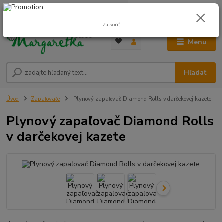
0
ks
0948 236 042
za
0,00 €
12:00-14:00
Zatvoriť
Menu
Hľadať
Úvod
Zapaľovače
Plynový zapaľovač Diamond Rolls v darčekovej kazete
Plynový zapaľovač Diamond Rolls
v darčekovej kazete