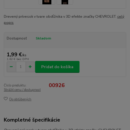
Drevený prívesok v tvare obdĺžnika v 3D efekte značky CHEVROLET.
celý
popis
Dostupnosť
Skladom
1,99 €
/
ks
1,62 €
bez DPH
Pridať do košíka
00926
Číslo produktu:
Strážiť cenu / dostupnosť
Do obľúbených
Kompletné špecifikácie