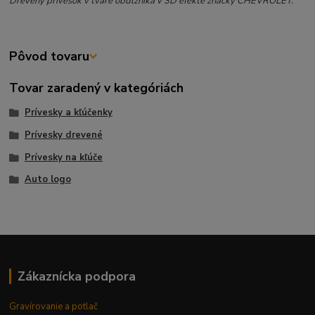
Drevený prívesok v tvare obdĺžnika v 3D efekte značky CHEVROLET.
Pôvod tovaru
Tovar zaradený v kategóriách
Prívesky a kľúčenky
Prívesky drevené
Prívesky na kľúče
Auto logo
Zákaznícka podpora
Gravírovanie a potlač