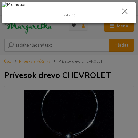
0
ks
0948 236 042
za
0,00 €
12:00-14:00
Zatvoriť
Menu
Hľadať
Úvod
Prívesky a kľúčenky
Prívesok drevo CHEVROLET
Prívesok drevo CHEVROLET