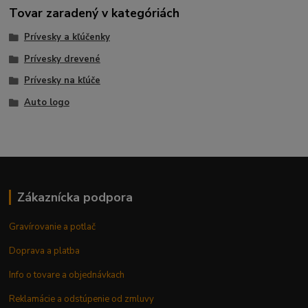
Tovar zaradený v kategóriách
Prívesky a kľúčenky
Prívesky drevené
Prívesky na kľúče
Auto logo
Zákaznícka podpora
Gravírovanie a potlač
Doprava a platba
Info o tovare a objednávkach
Reklamácie a odstúpenie od zmluvy