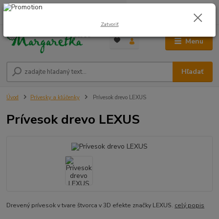
0
ks
0948 236 042
za
0,00 €
12:00-14:00
Zatvoriť
Menu
Hľadať
Úvod
Prívesky a kľúčenky
Prívesok drevo LEXUS
Prívesok drevo LEXUS
Drevený prívesok v tvare štvorca v 3D efekte značky LEXUS.
celý popis