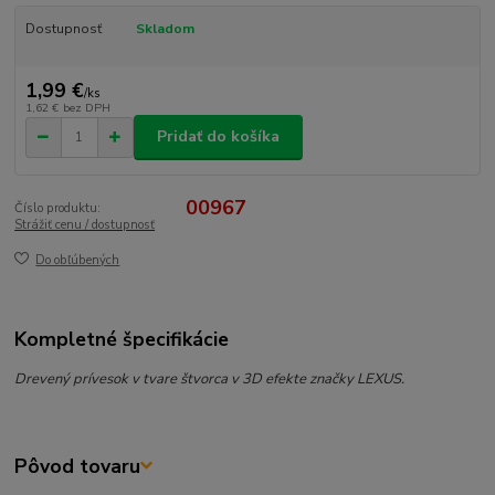
Dostupnosť
Skladom
1,99 €
/
ks
1,62 €
bez DPH
Pridať do košíka
00967
Číslo produktu:
Strážiť cenu / dostupnosť
Do obľúbených
Kompletné špecifikácie
Drevený prívesok v tvare štvorca v 3D efekte značky LEXUS.
Pôvod tovaru