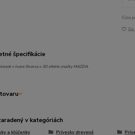
Číslo p
Do 
tné špecifikácie
ívesok v tvare štvorca v 3D efekte značky MAZDA.
tovaru
zaradený v kategóriách
sky a kľúčenky
Prívesky drevené
Prív