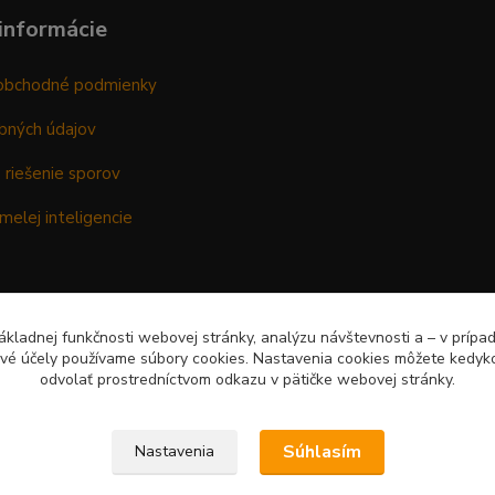
informácie
obchodné podmienky
bných údajov
 riešenie sporov
melej inteligencie
kladnej funkčnosti webovej stránky, analýzu návštevnosti a – v prípa
ové účely používame súbory cookies. Nastavenia cookies môžete kedyko
odvolať prostredníctvom odkazu v pätičke webovej stránky.
Súhlasím
Nastavenia