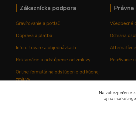
Zákaznícka podpora
Právne 
Gravírovanie a potlač
Všeobecné 
Doprava a platba
Ochrana oso
Info o tovare a objednávkach
Alternatívne
Reklamácie a odstúpenie od zmluvy
Používanie u
Online formulár na odstúpenie od kúpnej
zmluvy
Formulár - Reklamačný list
Na zabezpečenie zá
– aj na marketing
Formulár - Odstúpenie od kúpnej zmluvy