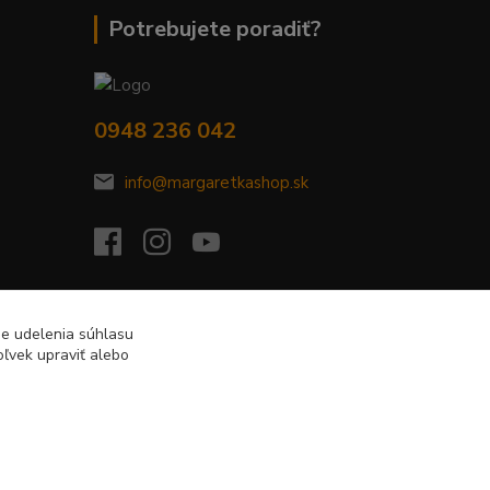
Potrebujete poradiť?
0948 236 042
info@margaretkashop.sk
de udelenia súhlasu
ľvek upraviť alebo