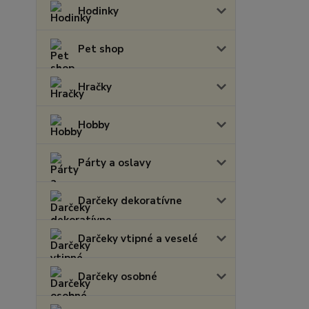
Hodinky
Pet shop
Hračky
Hobby
Párty a oslavy
Darčeky dekoratívne
Darčeky vtipné a veselé
Darčeky osobné