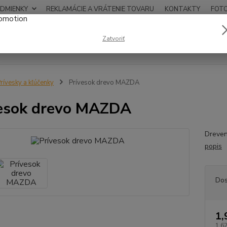
DMIENKY
REKLAMÁCIE A VRÁTENIE TOVARU
KONTAKTY
FOT
0948
Zatvoriť
Hľadať
12:00
rívesky a kľúčenky
Prívesok drevo MAZDA
esok drevo MAZDA
Dreven
popis
Dos
1,
1,62