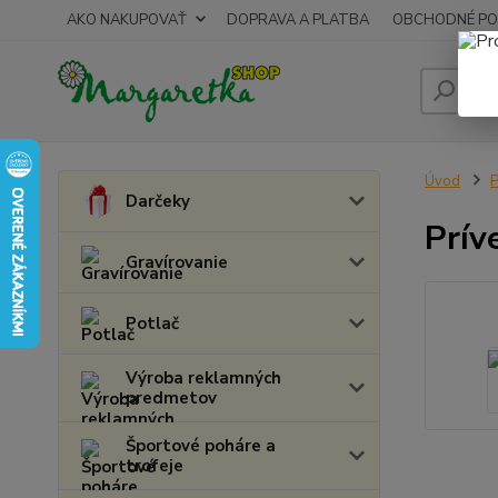
AKO NAKUPOVAŤ
DOPRAVA A PLATBA
OBCHODNÉ PO
Úvod
P
Darčeky
Prív
Gravírovanie
Potlač
Výroba reklamných
predmetov
Športové poháre a
trofeje