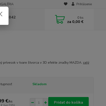
OGALÉRIA
Prihlásenie
 236 042
0
ks
za
0,00 €
-14:00
ý prívesok v tvare štvorca v 3D efekte značky MAZDA.
celý
tupnosť
Skladom
99 €
/
ks
Pridať do košíka
 €
bez DPH