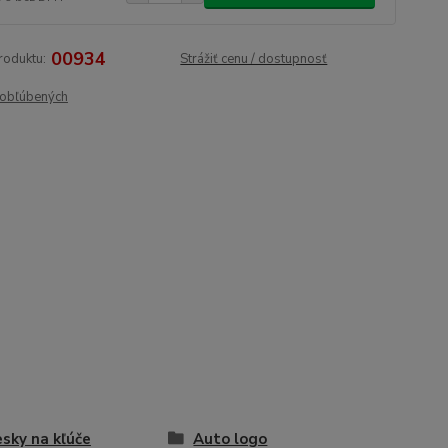
00934
roduktu:
Strážiť cenu / dostupnosť
obľúbených
esky na kľúče
Auto logo