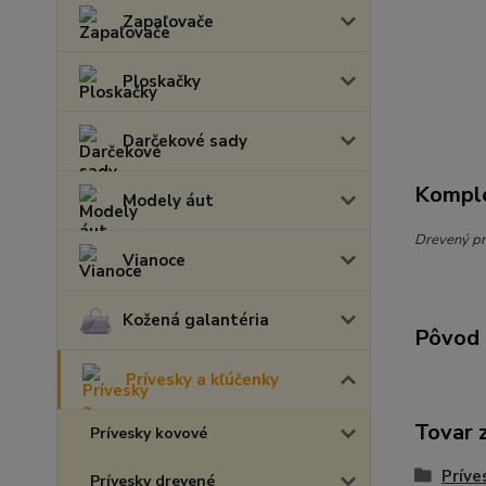
Zapaľovače
Ploskačky
Darčekové sady
Komple
Modely áut
Drevený pr
Vianoce
Kožená galantéria
Pôvod 
Prívesky a kľúčenky
Tovar 
Prívesky kovové
Príve
Prívesky drevené