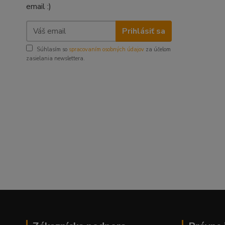
email :)
Prihlásiť sa
Súhlasím so
spracovaním osobných údajov
za účelom
zasielania newslettera.