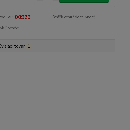
00923
roduktu:
Strážiť cenu / dostupnosť
obľúbených
úvisiaci tovar
1