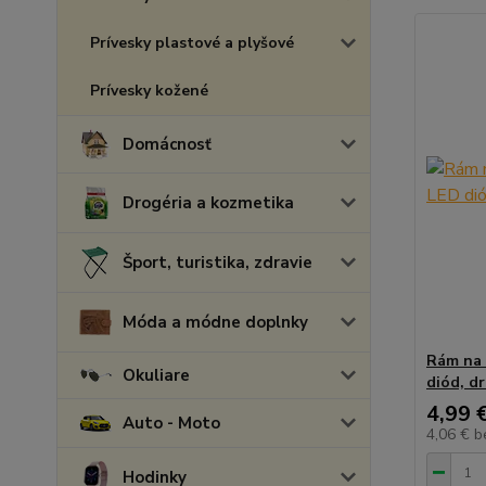
Prívesky plastové a plyšové
Prívesky kožené
Domácnosť
Drogéria a kozmetika
Šport, turistika, zdravie
Móda a módne doplnky
Rám na 
Okuliare
diód, d
4,99 
Auto - Moto
4,06 €
b
Hodinky