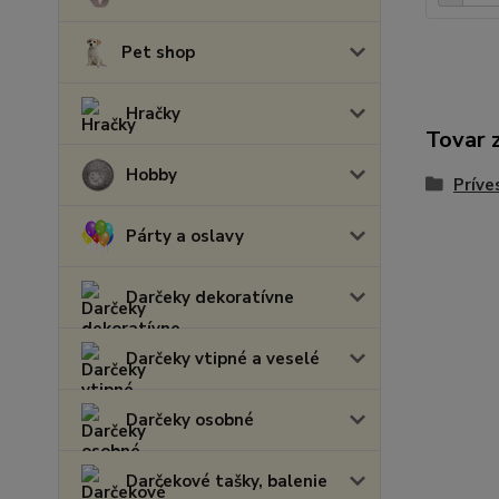
Pet shop
Hračky
Tovar 
Hobby
Príve
Párty a oslavy
Darčeky dekoratívne
Darčeky vtipné a veselé
Darčeky osobné
Darčekové tašky, balenie