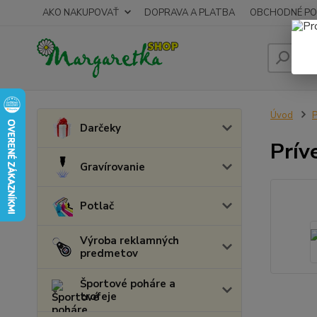
AKO NAKUPOVAŤ
DOPRAVA A PLATBA
OBCHODNÉ PO
Úvod
P
Darčeky
Prív
Gravírovanie
Potlač
Výroba reklamných
predmetov
Športové poháre a
trofeje