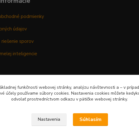
informácie
obchodné podmienky
bných údajov
 riešenie sporov
melej inteligencie
kladnej funkčnosti webovej stránky, analýzu návštevnosti a – v prípa
ové účely používame súbory cookies. Nastavenia cookies môžete kedyko
odvolať prostredníctvom odkazu v pätičke webovej stránky.
Súhlasím
Nastavenia