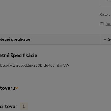
Číslo p
Do 
etné špecifikácie
S
tné špecifikácie
ívesok v tvare obdĺžnika v 3D efekte značky VW.
tovaru
ci tovar
1