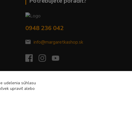
Potrebujete poradiť?
0948 236 042
info@margaretkashop.sk
de udelenia súhlasu
ľvek upraviť alebo