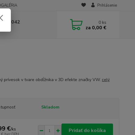
OGALÉRIA
Prihlásenie
 236 042
0
ks
za
0,00 €
-14:00
ý prívesok v tvare obdĺžnika v 3D efekte značky VW.
celý
tupnosť
Skladom
99 €
/
ks
Pridať do košíka
 €
bez DPH