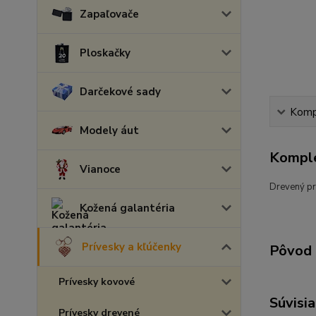
Zapaľovače
Ploskačky
Darčekové sady
Kompl
Modely áut
Komple
Vianoce
Drevený pr
Kožená galantéria
Prívesky a kľúčenky
Pôvod 
Prívesky kovové
Súvisia
Prívesky drevené