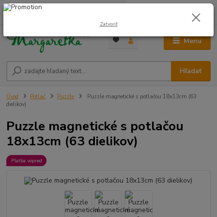
0
ks
0948 236 042
za
0,00 €
12:00-14:00
Zatvoriť
Menu
Hľadať
Úvod
Potlač
Puzzle
Puzzle magnetické s potlačou 18x13cm (63
dielikov)
Puzzle magnetické s potlačou
18x13cm (63 dielikov)
Platba vopred