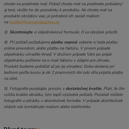
chcete na predmete mať. Pokiaľ chcete mať na predmete potlačený
aj text, vložte ho do poznámky k produktu. Ak chcete mať na
produkte obrázkov viac, je potrebné ich zaslať mailom
na
grafika@margaretkashop.sk
.
3)
Skontrolujte
si objednávkový formulár, či sa obrázok priložil.
4) Pri potlači požadujeme
platbu vopred
, vyberte si teda platbu
online prevodom, alebo platbu na faktúru. V prvom prípade
objednávku uhradíte ihneď. V druhom prípade Vám po prijatí
objednávky pošleme na e-mail faktúru s údajmi pre úhradu.
Produkt budeme potláčať až po jej uhradení. Doba dodania pri
bežnom počte kusov je do 2 pracovných dní odo dňa prijatia platby
na účet.
5) Fotografie posielajte, prosím, v
dostatočnej kvalite
. Platí, že čím
vyššia kvalita obrázku, tým lepší výsledok potlače. Posielať môžete
fotografie a obrázky v akomkoľvek formáte. V prípade akýchkoľvek
otázok nás kontaktujte mailom alebo telefonicky.