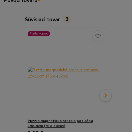
Pôvod tovaru
Súvisiaci tovar
3
Platba vopred
Platba vopred
Puzzle magnetické srdce s potlačou
Puzzle magn
19x19cm (75 dielikov)
(126 dieliko