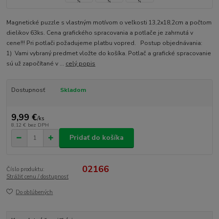
Magnetické puzzle s vlastným motívom o veľkosti 13,2x18,2cm a počtom
dielikov 63ks. Cena grafického spracovania a potlače je zahrnutá v
cene!!! Pri potlači požadujeme platbu vopred. Postup objednávania:
1) Vami vybraný predmet vložte do košíka. Potlač a grafické spracovanie
sú už započítané v ...
celý popis
Dostupnosť
Skladom
9,99 €
/
ks
8,12 €
bez DPH
Pridať do košíka
02166
Číslo produktu:
Strážiť cenu / dostupnosť
Do obľúbených