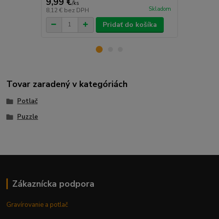
9,99 €
9,99 €
/
ks
/
ks
Skladom
8,12 €
bez DPH
8,12 €
bez D
Pridať do košíka
Tovar zaradený v kategóriách
Potlač
Puzzle
Zákaznícka podpora
Gravírovanie a potlač