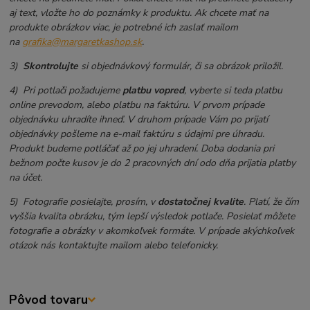
aj text, vložte ho do poznámky k produktu. Ak chcete mať na
produkte obrázkov viac, je potrebné ich zaslať mailom
na
grafika@margaretkashop.sk
.
3)
Skontrolujte
si objednávkový formulár, či sa obrázok priložil.
4) Pri potlači požadujeme
platbu vopred
, vyberte si teda platbu
online prevodom, alebo platbu na faktúru. V prvom prípade
objednávku uhradíte ihneď. V druhom prípade Vám po prijatí
objednávky pošleme na e-mail faktúru s údajmi pre úhradu.
Produkt budeme potláčať až po jej uhradení. Doba dodania pri
bežnom počte kusov je do 2 pracovných dní odo dňa prijatia platby
na účet.
5) Fotografie posielajte, prosím, v
dostatočnej kvalite
. Platí, že čím
vyššia kvalita obrázku, tým lepší výsledok potlače. Posielať môžete
fotografie a obrázky v akomkoľvek formáte. V prípade akýchkoľvek
otázok nás kontaktujte mailom alebo telefonicky.
Pôvod tovaru