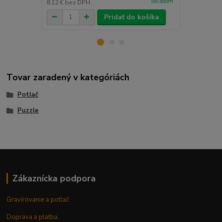
Skladom
8,12 €
bez DPH
8,12 €
bez D
Pridať do košíka
Tovar zaradený v kategóriách
Potlač
Puzzle
Zákaznícka podpora
Gravírovanie a potlač
Doprava a platba