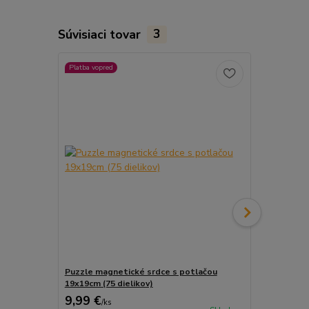
Súvisiaci tovar
3
Platba vopred
Platba vopred
Puzzle magnetické srdce s potlačou
Puzzle magn
19x19cm (75 dielikov)
(126 dieliko
9,99 €
9,99 €
/
ks
/
ks