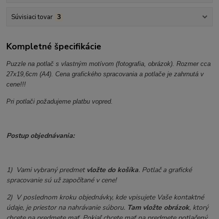
Súvisiaci tovar
3
Kompletné špecifikácie
Puzzle na potlač s vlastným motívom (fotografia, obrázok). Rozmer cca
27x19,6cm (A4). Cena grafického spracovania a potlače je zahrnutá v
cene!!!
Pri potlači požadujeme platbu vopred.
Postup objednávania:
1) Vami vybraný predmet
vložte do košíka
. Potlač a grafické
spracovanie sú už započítané v cene!
2) V poslednom kroku objednávky, kde vpisujete Vaše kontaktné
údaje, je priestor na nahrávanie súboru.
Tam vložte obrázok
, ktorý
chcete na predmete mať. Pokiaľ chcete mať na predmete potlačený