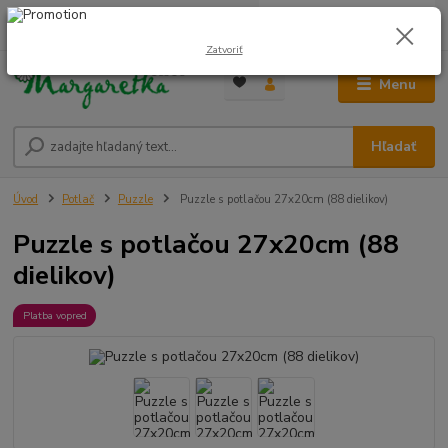
0
ks
0948 236 042
za
0,00 €
12:00-14:00
Zatvoriť
Menu
Hľadať
Úvod
Potlač
Puzzle
Puzzle s potlačou 27x20cm (88 dielikov)
Puzzle s potlačou 27x20cm (88
dielikov)
Platba vopred