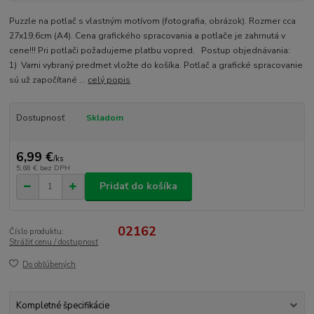
Puzzle na potlač s vlastným motívom (fotografia, obrázok). Rozmer cca
27x19,6cm (A4). Cena grafického spracovania a potlače je zahrnutá v
cene!!! Pri potlači požadujeme platbu vopred. Postup objednávania:
1) Vami vybraný predmet vložte do košíka. Potlač a grafické spracovanie
sú už započítané ...
celý popis
Dostupnosť
Skladom
6,99 €
/
ks
5,68 €
bez DPH
Pridať do košíka
02162
Číslo produktu:
Strážiť cenu / dostupnosť
Do obľúbených
Kompletné špecifikácie