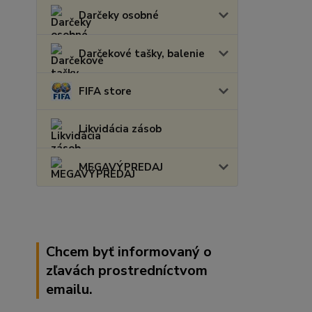
Darčeky osobné
Darčekové tašky, balenie
FIFA store
Likvidácia zásob
MEGAVÝPREDAJ
Chcem byť informovaný o
zľavách prostredníctvom
emailu.