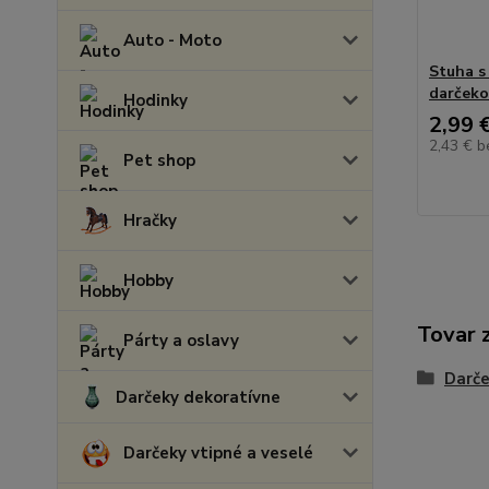
Auto - Moto
Stuha s
darčeko
Hodinky
2,99 
2,43 €
b
Pet shop
Hračky
Hobby
Tovar 
Párty a oslavy
Darč
Darčeky dekoratívne
Darčeky vtipné a veselé