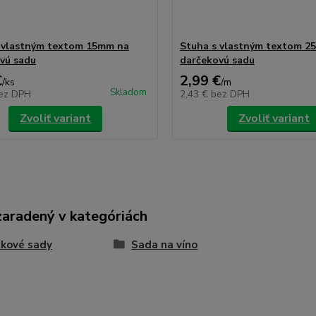
 vlastným textom 15mm na
Stuha s vlastným textom 2
vú sadu
darčekovú sadu
€
2,99 €
/
ks
/
m
Skladom
ez DPH
2,43 €
bez DPH
Zvoliť variant
Zvoliť variant
zaradený v kategóriách
ekové sady
Sada na víno