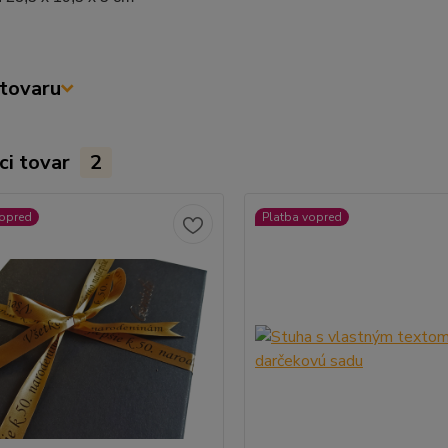
tovaru
ci tovar
2
vopred
Platba vopred