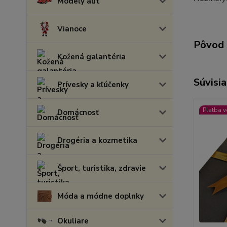
Modely áut
Vianoce
Pôvod 
Kožená galantéria
Súvisia
Prívesky a kľúčenky
Platba 
Domácnosť
Drogéria a kozmetika
Šport, turistika, zdravie
Móda a módne doplnky
Okuliare