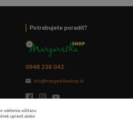
Potrebujete poradiť?
0948 236 042
info@margaretkashop.sk
de udelenia súhlasu
ľvek upraviť alebo