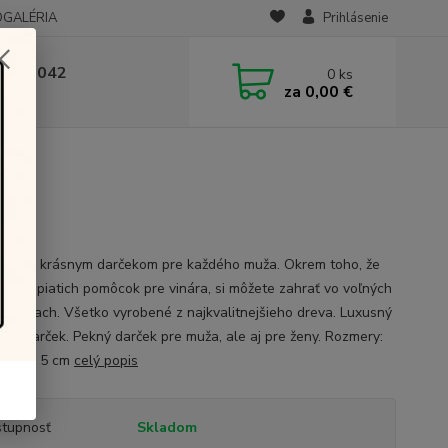
OGALÉRIA
Prihlásenie
 236 042
0
ks
za
0,00 €
-14:00
ada je krásnym darčekom pre každého muža. Okrem toho, že
áva z piatich pomôcok pre vinára, si môžete zahrať vo voľných
ch aj šach. Všetko vyrobené z najkvalitnejšieho dreva. Luxusný
tný darček. Pekný darček pre muža, ale aj pre ženy. Rozmery:
 19,5 x 5 cm
celý popis
tupnosť
Skladom