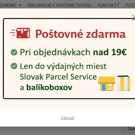
DMIENKY
REKLAMÁCIE A VRÁTENIE TOVARU
KONTAKTY
FOT
0948
Hľadať
12:00
arčekové sady
Sada na víno
Sada na víno drevená Chess
 na víno drevená Chess
Táto s
pozost
chvíľa
elegan
23,5 x
Zatvoriť
Dos