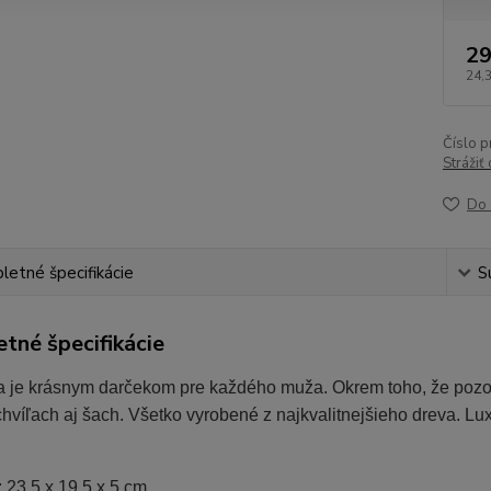
29
24,
Číslo p
Strážiť
Do 
etné špecifikácie
S
tné špecifikácie
a je krásnym darčekom pre každého muža. Okrem toho, že pozost
hvíľach aj šach. Všetko vyrobené z najkvalitnejšieho dreva. L
 23,5 x 19,5 x 5 cm