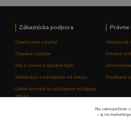
Zákaznícka podpora
Právne 
Gravírovanie a potlač
Všeobecné 
Doprava a platba
Ochrana oso
Info o tovare a objednávkach
Alternatívne
Reklamácie a odstúpenie od zmluvy
Používanie u
Online formulár na odstúpenie od kúpnej
zmluvy
Formulár - Reklamačný list
Na zabezpečenie zá
– aj na marketing
Formulár - Odstúpenie od kúpnej zmluvy