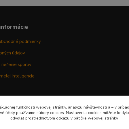
informácie
obchodné podmienky
bných údajov
 riešenie sporov
melej inteligencie
kladnej funkčnosti webovej stránky, analýzu návštevnosti a – v prípa
ové účely používame súbory cookies. Nastavenia cookies môžete kedyko
odvolať prostredníctvom odkazu v pätičke webovej stránky.