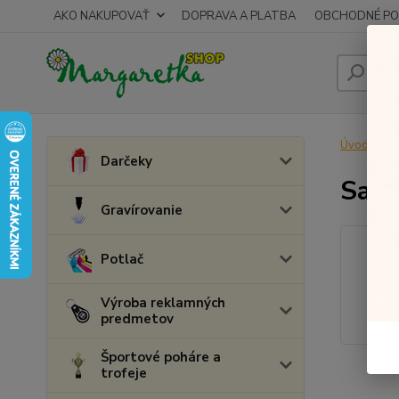
AKO NAKUPOVAŤ
DOPRAVA A PLATBA
OBCHODNÉ PO
Úvod
D
Darčeky
Sada
Gravírovanie
Potlač
Výroba reklamných
predmetov
Športové poháre a
trofeje