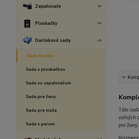
Zapaľovače
Ploskačky
Darčekové sady
Sada na víno
Sada s ploskačkou
Kompl
Sada so zapaľovačom
Komple
Sada pre ženu
Táto sad
Sada pre muža
voľných c
Sada s perom
pre ženy.
Rozmery: