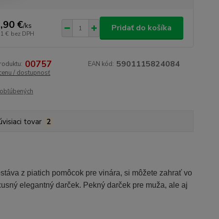
,90 €
/
ks
Pridať do košíka
31 €
bez DPH
00757
5901115824084
roduktu:
EAN kód:
 cenu / dostupnosť
obľúbených
úvisiaci tovar
2
áva z piatich pomôcok pre vinára, si môžete zahrať vo
uxusný elegantný darček. Pekný darček pre muža, ale aj