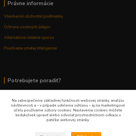
Právne informácie
Všeobecné obchodné podmienky
Ochrana osobných údajov
Alternatívne riešenie sporov
Používanie umelej inteligencie
Potrebujete poradiť?
Na zabezpečenie základnej funkčnosti webovej stránky, analýzu
0948 236 042
návštevnosti a – v prípade udelenia súhlasu – aj na marketingové
účely používame súbory cookies. Nastavenia cookies môžete
kedykoľvek upraviť alebo odvolať prostredníctvom odkazu v
info@margaretkashop.sk
pätičke webovej stránky.