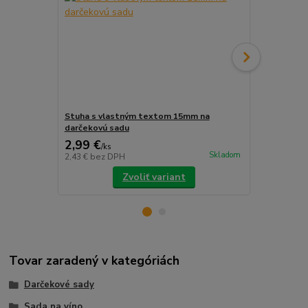
Stuha s vlastným textom 15mm na
Stuha s vl
darčekovú sadu
darčekovú s
2,99 €
2,99 €
/
ks
/
m
Skladom
2,43 €
bez DPH
2,43 €
bez D
Zvoliť variant
Tovar zaradený v kategóriách
Darčekové sady
Sada na víno