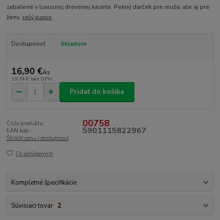
zabalené v luxusnej drevenej kazete. Pekný darček pre muža, ale aj pre
ženy.
celý popis
Dostupnosť
Skladom
16,90 €
/
ks
13,74 €
bez DPH
Pridať do košíka
00758
Číslo produktu:
5901115822967
EAN kód:
Strážiť cenu / dostupnosť
Do obľúbených
Kompletné špecifikácie
Súvisiaci tovar
2