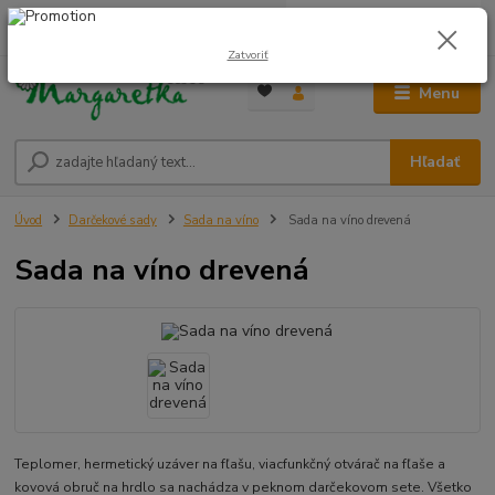
0
ks
0948 236 042
za
0,00 €
12:00-14:00
Zatvoriť
Menu
Hľadať
Úvod
Darčekové sady
Sada na víno
Sada na víno drevená
Sada na víno drevená
Teplomer, hermetický uzáver na fľašu, viacfunkčný otvárač na fľaše a
kovová obruč na hrdlo sa nachádza v peknom darčekovom sete. Všetko