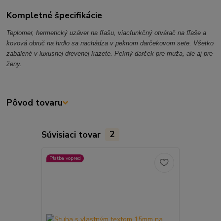
Kompletné špecifikácie
Teplomer, hermetický uzáver na fľašu, viacfunkčný otvárač na fľaše a
kovová obruč na hrdlo sa nachádza v peknom darčekovom sete. Všetko
zabalené v luxusnej drevenej kazete. Pekný darček pre muža, ale aj pre
ženy.
Pôvod tovaru
Súvisiaci tovar
2
Platba vopred
Platba vopred