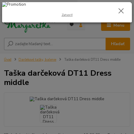
0
ks
0948 236 042
za
0,00 €
12:00-14:00
Zatvoriť
Menu
Hľadať
Úvod
Darčekové tašky, balenie
Taška darčeková DT11 Dress middle
Taška darčeková DT11 Dress
middle