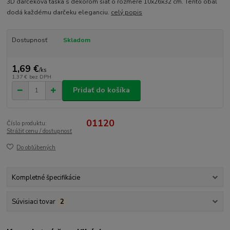
3D darčeková taška s dekorom šiat o rozmere 10x26x32 cm. Tento obal
dodá každému darčeku eleganciu.
celý popis
Dostupnosť
Skladom
1,69 €
/
ks
1,37 €
bez DPH
Pridať do košíka
01120
Číslo produktu:
Strážiť cenu / dostupnosť
Do obľúbených
Kompletné špecifikácie
Súvisiaci tovar
2