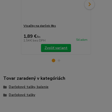
Visačky na darček 8ks
Gentelo Dar
240ml, pohár
1,89 €
19,90 €
/
ks
/
k
Skladom
1,54 €
bez DPH
16,18 €
bez 
Zvoliť variant
Tovar zaradený v kategóriách
Darčekové tašky, balenie
Darčekové tašky