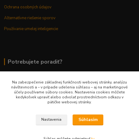
Ochrana osobných údajov
Alternatívne riešenie sporov
Používanie umelej inteligencie
Potrebujete poradiť?
Na zabezpečenie základnej funkčnosti webovej stránky, analýzu
0948 236 042
návštevnosti a – v prípade udelenia súhlasu – aj na marketingové
účely používame súbory cookies. Nastavenia cookies môžete
kedykoľvek upraviť alebo odvolať prostredníctvom odkazu v
info@margaretkashop.sk
pätičke webovej stránky.
Súhlasím
Nastavenia
Súhlas môžete odmietnuť
tu
.