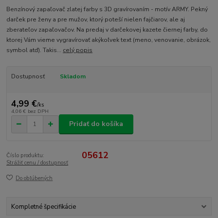
Benzínový zapaľovač zlatej farby s 3D gravírovaním - motív ARMY. Pekný
darček pre ženy a pre mužov, ktorý poteší nielen fajčiarov, ale aj
zberateľov zapaľovačov. Na predaj v darčekovej kazete čiernej farby, do
ktorej Vám vieme vygravírovať akýkoľvek text (meno, venovanie, obrázok,
symbol atď). Takis...
celý popis
Dostupnosť
Skladom
4,99 €
/
ks
4,06 €
bez DPH
Pridať do košíka
05612
Číslo produktu:
Strážiť cenu / dostupnosť
Do obľúbených
Kompletné špecifikácie