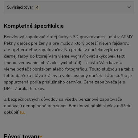
Súvisiaci tovar
4
Kompletné špecifikácie
Benzínový zapaľovač zlatej farby s 3D gravírovaním - motív ARMY.
Pekný darček pre ženy a pre mužov, ktorý poteší nielen fajčiarov,
ale aj zberateľov zapaľovačov. Na predaj v darčekovej kazete
čiernej farby, do ktorej Vám vieme vygravírovať akýkoľvek text
(meno, venovanie, obrázok, symbol atď). Takisto Vám kazetu
vieme potlačiť obrázkom alebo fotografiou. Touto službou sa tak z
tohto darčeka stáva krásny a veľmi osobný darček. Táto služba je
spoplatnená podľa príslušného cenníka. Cena zapaľovača je s
DPH. Záruka 5 rokov.
Z bezpečnostných dôvodov sa všetky benzínové zapaľovače
dodávajú nenaplnené benzínom.
Benzínovú náplň si však môžete
dokúpiť
tu.
Pôvod tovaru