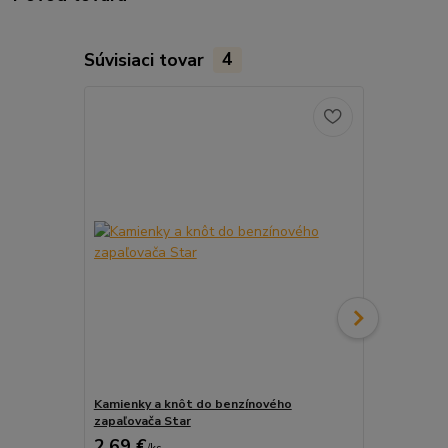
Súvisiaci tovar
4
Kamienky a knôt do benzínového
ZIPPO Knôt 
zapaľovača Star
2,69 €
2,99 €