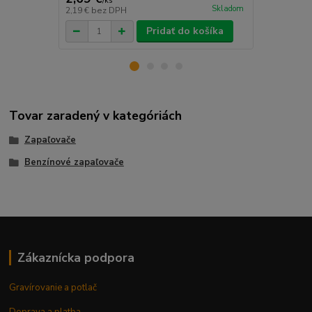
/
ks
/
ks
Skladom
2,19 €
bez DPH
2,43 €
bez D
Pridať do košíka
Tovar zaradený v kategóriách
Zapaľovače
Benzínové zapaľovače
Zákaznícka podpora
Gravírovanie a potlač