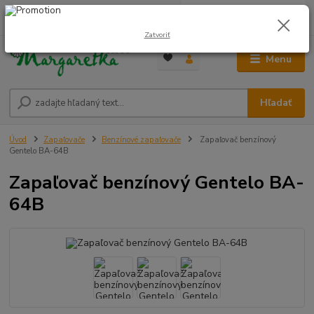
0
ks
0948 236 042
za
0,00 €
12:00-14:00
Zatvoriť
Menu
Hľadať
Úvod
Zapaľovače
Benzínové zapaľovače
Zapaľovač benzínový
Gentelo BA-64B
Zapaľovač benzínový Gentelo BA-
64B