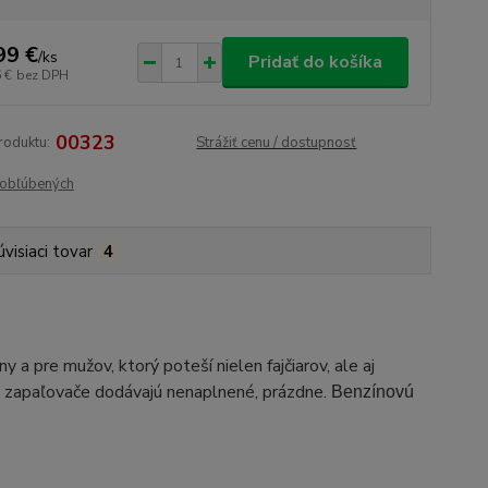
99 €
/
ks
Pridať do košíka
 €
bez DPH
00323
roduktu:
Strážiť cenu / dostupnosť
obľúbených
úvisiaci tovar
4
 a pre mužov, ktorý poteší nielen fajčiarov, ale aj
 zapaľovače dodávajú nenaplnené, prázdne.
Benzínovú