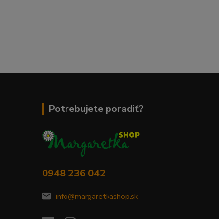
Potrebujete poradiť?
0948 236 042
info@margaretkashop.sk