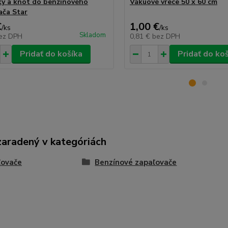
y a knôt do benzínového
Vákuové vrece 50 x 60 cm
ača Star
€
1,00 €
/
ks
/
ks
Skladom
ez DPH
0,81 €
bez DPH
Pridať do košíka
Pridať do ko
zaradený v kategóriách
ľovače
Benzínové zapaľovače