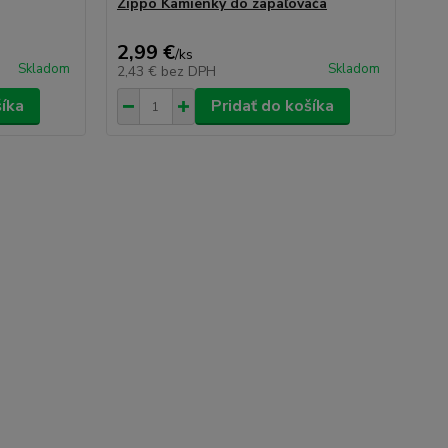
Zippo Kamienky do zapaľovača
ZI
2,99 €
2,
/
ks
Skladom
Skladom
2,43 €
bez DPH
2,
šíka
Pridať do košíka