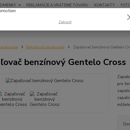
DMIENKY
REKLAMÁCIE A VRÁTENIE TOVARU
KONTAKTY
FOT
0948
Zatvoriť
Hľadať
12:00
apaľovače
Benzínové zapaľovače
Zapaľovač benzínový Gentelo Cr
ľovač benzínový Gentelo Cross
Zapaľo
pre žen
zapaľo
zapaľo
môžete
Dos