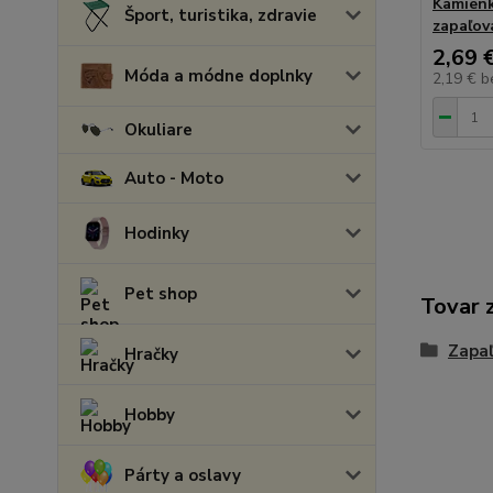
Kamienk
Šport, turistika, zdravie
zapaľov
2,69 
Móda a módne doplnky
2,19 €
b
Okuliare
Auto - Moto
Hodinky
Pet shop
Tovar 
Zapa
Hračky
Hobby
Párty a oslavy