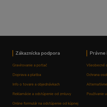
Zákaznícka podpora
Právne 
Gravírovanie a potlač
Všeobecné 
Doprava a platba
Ochrana oso
Info o tovare a objednávkach
Alternatívne
Reklamácie a odstúpenie od zmluvy
Používanie u
Online formulár na odstúpenie od kúpnej