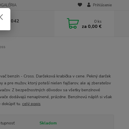
OGALÉRIA
Prihlásenie
 236 042
0
ks
za
0,00 €
-14:00
oss
vač benzín - Cross. Darčeková krabička v cene. Pekný darček
y a pre mužov, ktorý poteší nielen fajčiarov, ale aj zberateľov
vačov. Z bezpečnostných dôvodov sa všetky benzínové
vače dodávajú nenaplnené, prázdne. Benzínovú náplň si však
 dokúpiť tu.
celý popis
tupnosť
Skladom