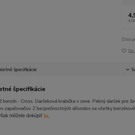
4,
4,06
Číslo p
Do 
etné špecifikácie
S
tné špecifikácie
 benzín - Cross. Darčeková krabička v cene. Pekný darček pre ženy
ov zapaľovačov. Z bezpečnostných dôvodov sa všetky benzínové
 však môžete dokúpiť
tu.