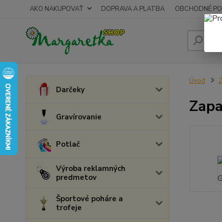
AKO NAKUPOVAŤ
DOPRAVA A PLATBA
OBCHODNÉ PO
Úvod
Z
Darčeky
Zapa
Gravírovanie
Potlač
Výroba reklamných
predmetov
Športové poháre a
trofeje