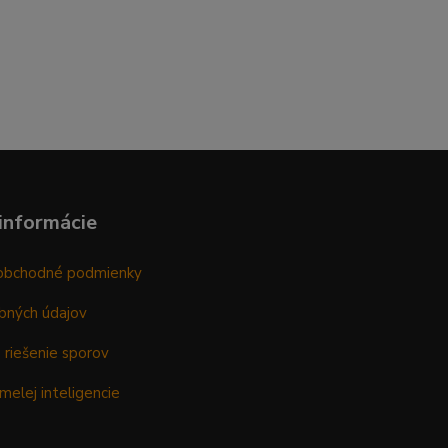
informácie
obchodné podmienky
bných údajov
 riešenie sporov
melej inteligencie