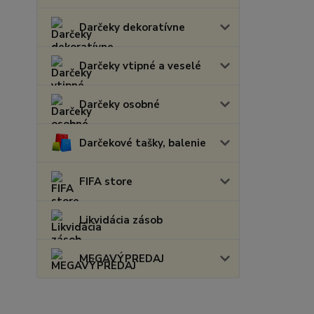
Darčeky dekoratívne
Darčeky vtipné a veselé
Darčeky osobné
Darčekové tašky, balenie
FIFA store
Likvidácia zásob
MEGAVÝPREDAJ