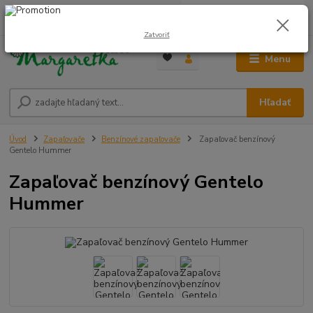
0
ks
0948 236 042
za
0,00 €
12:00-14:00
Zatvoriť
Menu
Hľadať
Úvod
Zapaľovače
Benzínové zapaľovače
Zapaľovač benzínový
Gentelo Hummer
Zapaľovač benzínový Gentelo
Hummer