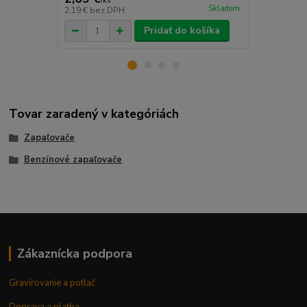
/
ks
/
ks
Skladom
2,19 €
bez DPH
2,43 €
bez D
Pridať do košíka
Tovar zaradený v kategóriách
Zapaľovače
Benzínové zapaľovače
Zákaznícka podpora
Gravírovanie a potlač