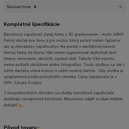
Súvisiaci tovar
4
Kompletné špecifikácie
Benzínový zapaľovač zlatej farby s 3D gravírovaním - motív ARMY.
Pekný darček pre ženy a pre mužov, ktorý poteší nielen fajčiarov,
ale aj zberateľov zapaľovačov. Na predaj v darčekovej kazete
čiernej farby, do ktorej Vám vieme vygravírovať akýkoľvek text
(meno, venovanie, obrázok, symbol atď). Takisto Vám kazetu
vieme potlačiť obrázkom alebo fotografiou. Touto službou sa tak z
tohto darčeka stáva krásny a veľmi osobný darček. Táto služba je
spoplatnená podľa príslušného cenníka. Cena zapaľovača je s
DPH. Záruka 5 rokov.
Z bezpečnostných dôvodov sa všetky benzínové zapaľovače
dodávajú nenaplnené benzínom.
Benzínovú náplň si však môžete
dokúpiť
tu.
Pôvod tovaru