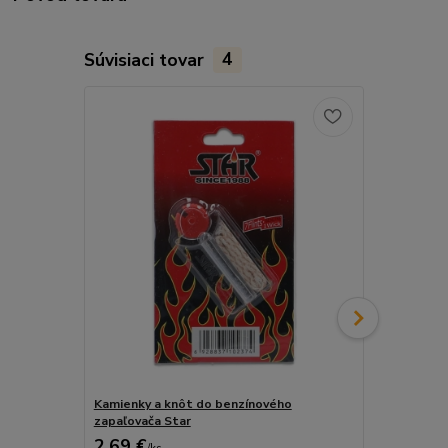
Súvisiaci tovar
4
Kamienky a knôt do benzínového
ZIPPO Knôt 
zapaľovača Star
2,69 €
2,99 €