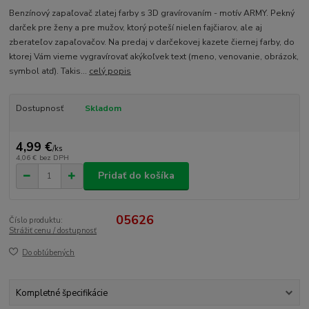
Benzínový zapaľovač zlatej farby s 3D gravírovaním - motív ARMY. Pekný
darček pre ženy a pre mužov, ktorý poteší nielen fajčiarov, ale aj
zberateľov zapaľovačov. Na predaj v darčekovej kazete čiernej farby, do
ktorej Vám vieme vygravírovať akýkoľvek text (meno, venovanie, obrázok,
symbol atď). Takis...
celý popis
Dostupnosť
Skladom
4,99 €
/
ks
4,06 €
bez DPH
Pridať do košíka
05626
Číslo produktu:
Strážiť cenu / dostupnosť
Do obľúbených
Kompletné špecifikácie