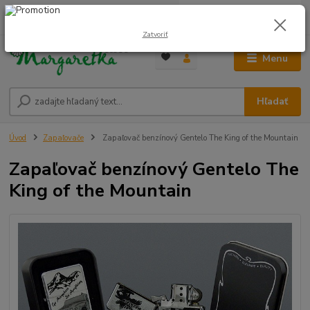
0
ks
0948 236 042
za
0,00 €
12:00-14:00
Zatvoriť
Menu
Hľadať
Úvod
Zapaľovače
Zapaľovač benzínový Gentelo The King of the Mountain
Zapaľovač benzínový Gentelo The
King of the Mountain