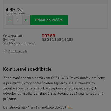
4,99 €
/
ks
4,06 €
bez DPH
Pridať do košíka
00369
Číslo produktu:
5901115824183
EAN kód:
Strážiť cenu / dostupnosť
Do obľúbených
Kompletné špecifikácie
Zapaľovač benzín s obrázkom OFF ROAD. Pekný darček pre ženy
a pre mužov, ktorý poteší nielen fajčiarov, ale aj zberateľov
zapaľovačov. Zabalené v kovovej kazete. Z bezpečnostných
dôvodov sa všetky benzínové zapaľovače dodávajú nenaplnené,
prázdne.
Benzínovú náplň si však môžete dokúpiť
tu.