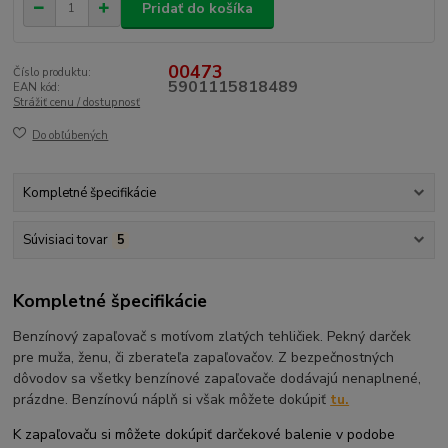
Pridať do košíka
00473
Číslo produktu:
5901115818489
EAN kód:
Strážiť cenu / dostupnosť
Do obľúbených
Kompletné špecifikácie
Súvisiaci tovar
5
Kompletné špecifikácie
Benzínový zapaľovač s motívom zlatých tehličiek. Pekný darček
pre muža, ženu, či zberateľa zapaľovačov. Z bezpečnostných
dôvodov sa všetky benzínové zapaľovače dodávajú nenaplnené,
prázdne. Benzínovú náplň si však môžete dokúpiť
tu.
K zapaľovaču si môžete dokúpiť darčekové balenie v podobe