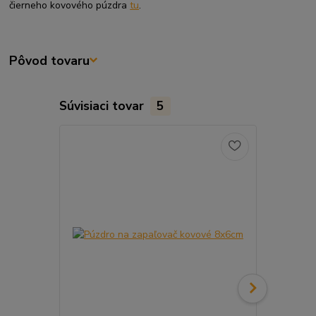
čierneho kovového púzdra
tu
.
Pôvod tovaru
Súvisiaci tovar
5