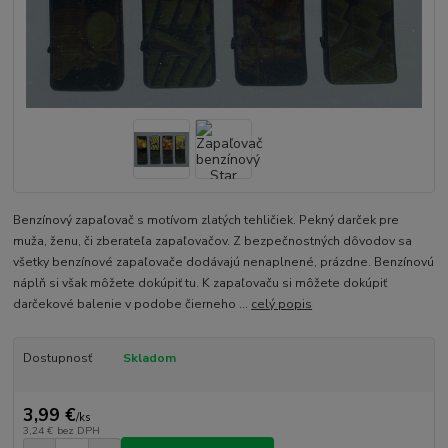
Benzínový zapaľovač s motívom zlatých tehličiek. Pekný darček pre
muža, ženu, či zberateľa zapaľovačov. Z bezpečnostných dôvodov sa
všetky benzínové zapaľovače dodávajú nenaplnené, prázdne. Benzínovú
náplň si však môžete dokúpiť tu. K zapaľovaču si môžete dokúpiť
darčekové balenie v podobe čierneho ...
celý popis
Dostupnosť
Skladom
3,99 €
/
ks
3,24 €
bez DPH