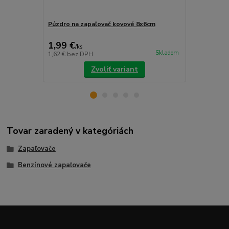
Púzdro na zapaľovač kovové 8x6cm
Kamienky a 
zapaľovača 
1,99 €
2,69 €
/
ks
/
ks
Skladom
1,62 €
bez DPH
2,19 €
bez D
Zvoliť variant
Tovar zaradený v kategóriách
Zapaľovače
Benzínové zapaľovače