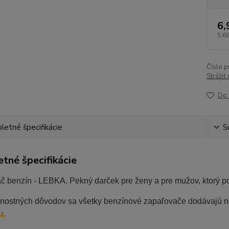
6,
5,68
Číslo p
Strážiť
Do 
etné špecifikácie
S
tné špecifikácie
 benzín - LEBKA. Pekný darček pre ženy a pre mužov, ktorý pote
nostných dôvodov sa všetky benzínové zapaľovače dodávajú 
u.