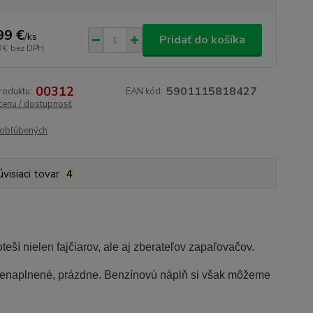
99 €
/
ks
Pridať do košíka
 €
bez DPH
00312
5901115818427
roduktu:
EAN kód:
 cenu / dostupnosť
obľúbených
úvisiaci tovar
4
ší nielen fajčiarov, ale aj zberateľov zapaľovačov.
nenaplnené, prázdne.
Benzínovú náplň si však môžeme