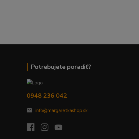
Potrebujete poradiť?
0948 236 042
info@margaretkashop.sk