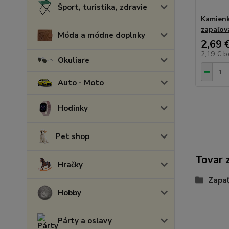
Šport, turistika, zdravie
Kamienk
zapaľov
Móda a módne doplnky
2,69 
2,19 €
b
Okuliare
Auto - Moto
Hodinky
Pet shop
Tovar 
Hračky
Zapa
Hobby
Párty a oslavy