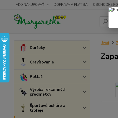
AKO NAKUPOVAŤ
DOPRAVA A PLATBA
OBCHODNÉ PO
Úvod
Z
Darčeky
Zapa
Gravírovanie
Potlač
Výroba reklamných
predmetov
Športové poháre a
trofeje