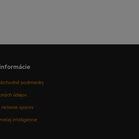
informácie
obchodné podmienky
bných údajov
 riešenie sporov
melej inteligencie