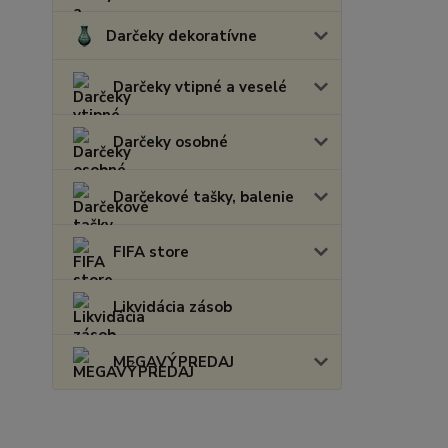
Darčeky dekoratívne
Darčeky vtipné a veselé
Darčeky osobné
Darčekové tašky, balenie
FIFA store
Likvidácia zásob
MEGAVÝPREDAJ