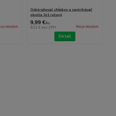
Odstraňovač chĺpkov a zastrihávač
Be
obočia 2v1 ružový
9,99 €
2,
/
ks
e je skladom
Nie je skladom
8,12 €
bez DPH
2,
Detail