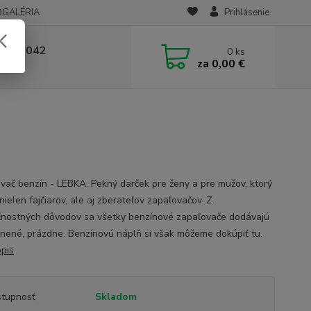
OGALÉRIA
Prihlásenie
 236 042
0
ks
za
0,00 €
-14:00
vač benzín - LEBKA. Pekný darček pre ženy a pre mužov, ktorý
nielen fajčiarov, ale aj zberateľov zapaľovačov. Z
nostných dôvodov sa všetky benzínové zapaľovače dodávajú
nené, prázdne. Benzínovú náplň si však môžeme dokúpiť tu.
opis
tupnosť
Skladom