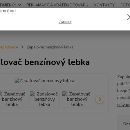
DMIENKY
REKLAMÁCIE A VRÁTENIE TOVARU
KONTAKTY
FOT
0948
Zatvoriť
Hľadať
12:00
apaľovače
Zapaľovač benzínový lebka
ľovač benzínový lebka
Zapaľo
poteší 
bezpeč
nenapl
celý p
Dos