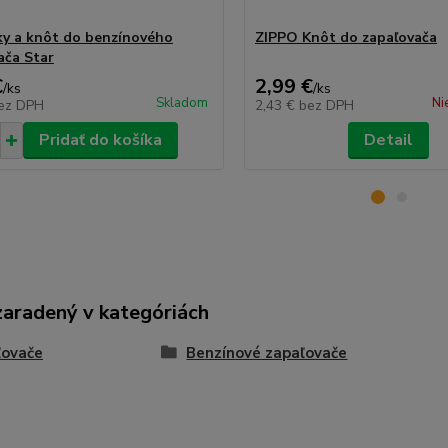
y a knôt do benzínového
ZIPPO Knôt do zapaľovača
ača Star
€
2,99 €
/
ks
/
ks
Skladom
Ni
ez DPH
2,43 €
bez DPH
Pridať do košíka
Detail
zaradený v kategóriách
ľovače
Benzínové zapaľovače