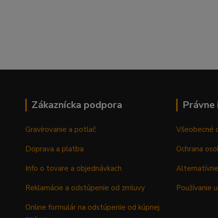
Zákaznícka podpora
Právne 
Gravírovanie a potlač
Všeobecné 
Doprava a platba
Ochrana oso
Info o tovare a objednávkach
Alternatívne
Reklamácie a odstúpenie od zmluvy
Používanie u
Online formulár na odstúpenie od kúpnej