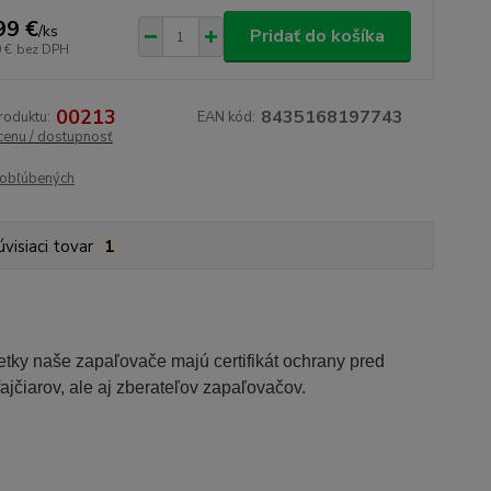
99 €
/
ks
Pridať do košíka
 €
bez DPH
00213
8435168197743
roduktu:
EAN kód:
 cenu / dostupnosť
obľúbených
úvisiaci tovar
1
etky naše zapaľovače majú certifikát ochrany pred
ajčiarov, ale aj zberateľov zapaľovačov.