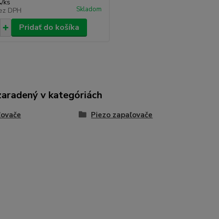
€
/
ks
Skladom
ez DPH
Pridať do košíka
zaradený v kategóriách
ľovače
Piezo zapaľovače