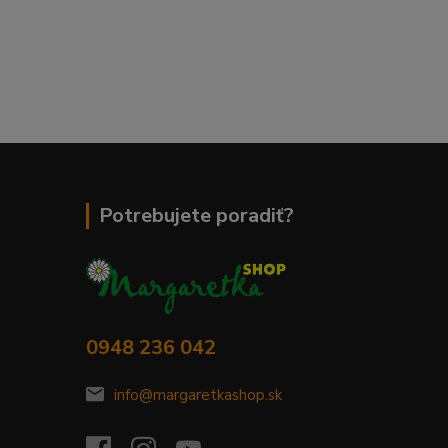
Potrebujete poradiť?
0948 236 042
info@margaretkashop.sk