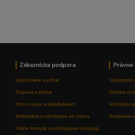
Zákaznícka podpora
Právne 
Gravírovanie a potlač
Všeobecné 
Doprava a platba
Ochrana oso
Info o tovare a objednávkach
Alternatívne
Reklamácie a odstúpenie od zmluvy
Používanie u
Online formulár na odstúpenie od kúpnej