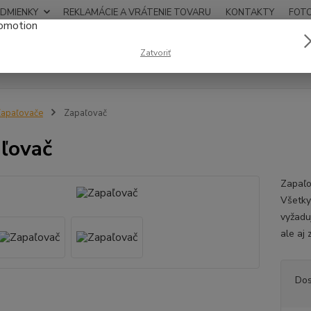
DMIENKY
REKLAMÁCIE A VRÁTENIE TOVARU
KONTAKTY
FOT
0948
Zatvoriť
Hľadať
12:00
apaľovače
Zapaľovač
ľovač
Zapaľo
Všetky
vyžadu
ale aj
Dos