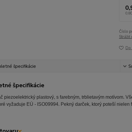
0,
0,80
Číslo p
Strážiť
Do 
etné špecifikácie
S
tné špecifikácie
 piezoelektrický plastový, s farebným, trblietavým motívom. Vš
oré vyžaduje EÚ - ISO09994. Pekný darček, ktorý poteší nielen f
tovaru