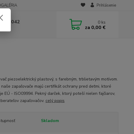
OGALÉRIA
Prihlásenie
 236 042
0
ks
za
0,00 €
-14:00
vač piezoelektrický plastový, s farebným, trblietavým motívom.
 naše zapaľovače majú certifikát ochrany pred deťmi, ktoré
je EÚ - ISO09994. Pekný darček, ktorý poteší nielen fajčiarov,
 zberateľov zapaľovačov.
celý popis
tupnosť
Skladom