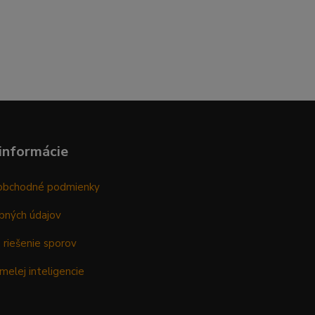
informácie
obchodné podmienky
bných údajov
 riešenie sporov
melej inteligencie