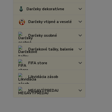
Darčeky dekoratívne
Darčeky vtipné a veselé
Darčeky osobné
Darčekové tašky, balenie
FIFA store
Likvidácia zásob
MEGAVÝPREDAJ