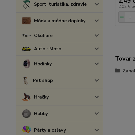
2,49 
Šport, turistika, zdravie
2,02 €
b
Móda a módne doplnky
Okuliare
Auto - Moto
Tovar 
Hodinky
Zapa
Pet shop
Hračky
Hobby
Párty a oslavy