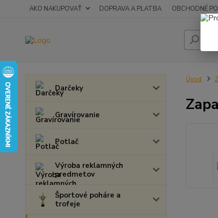
AKO NAKUPOVAŤ
DOPRAVA A PLATBA
OBCHODNÉ PO
Úvod
Z
Darčeky
Zapa
Gravírovanie
Potlač
Výroba reklamných
predmetov
Športové poháre a
trofeje