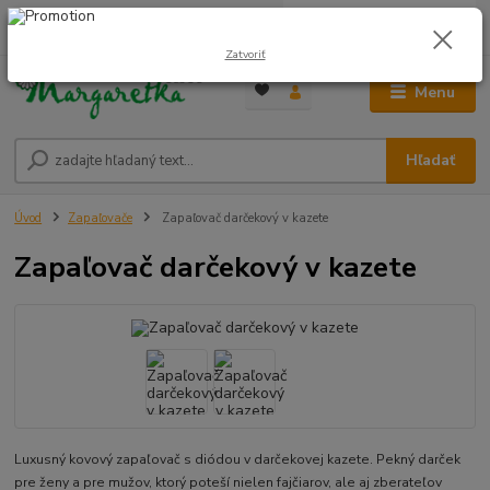
0
ks
0948 236 042
za
0,00 €
12:00-14:00
Zatvoriť
Menu
Hľadať
Úvod
Zapaľovače
Zapaľovač darčekový v kazete
Zapaľovač darčekový v kazete
Luxusný kovový zapaľovač s diódou v darčekovej kazete. Pekný darček
pre ženy a pre mužov, ktorý poteší nielen fajčiarov, ale aj zberateľov