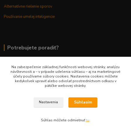
Alternatívne riešenie sporov
Používanie umelej inteligencie
Potrebujete poradiť?
Na zabezpečenie základnej funkčnosti webovej stránky, analýzu
0948 236 042
návštevnosti a – v prípade udelenia súhlasu – aj na marketingové
účely používame súbory cookies. Nastavenia cookies môžete
kedykoľvek upraviť alebo odvolať prostredníctvom odkazu v
info@margaretkashop.sk
pätičke webovej stránky.
Súhlasím
Nastavenia
Súhlas môžete odmietnuť
tu
.
Vytvorené na
Eshop-rychlo.sk