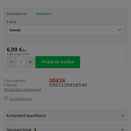
Dostupnosť
Skladom
Farba
6,99 €
/
ks
5,68 €
bez DPH
Pridať do košíka
00426
Číslo produktu:
5901115818540
EAN kód:
Strážiť cenu / dostupnosť
Do obľúbených
Kompletné špecifikácie
Súvisiaci tovar
1