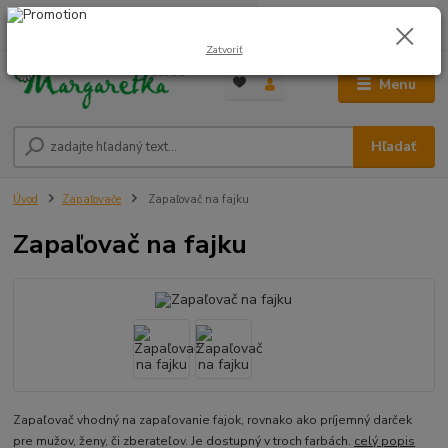
0
ks
0948 236 042
za
0,00 €
12:00-14:00
Zatvoriť
Menu
Hľadať
Úvod
Zapaľovače
Zapaľovač na fajku
Zapaľovač na fajku
Zapaľovač vhodný na zapaľovanie fajok, rovnako ako príjemný darček
pre mužov, ženy, či zberateľov. Je dostupný v troch farbách.
celý popis