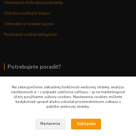
Všeobecné obchodné podmienky
Ochrana osobných údajov
Alternatívne riešenie sporov
Používanie umelej inteligencie
Potrebujete poradiť?
Na zabezpečenie základnej funkčnosti webovej stránky, analýzu
0948 236 042
návštevnosti a – v prípade udelenia súhlasu – aj na marketingové
účely používame súbory cookies. Nastavenia cookies môžete
kedykoľvek upraviť alebo odvolať prostredníctvom odkazu v
info@margaretkashop.sk
pätičke webovej stránky.
Súhlasím
Nastavenia