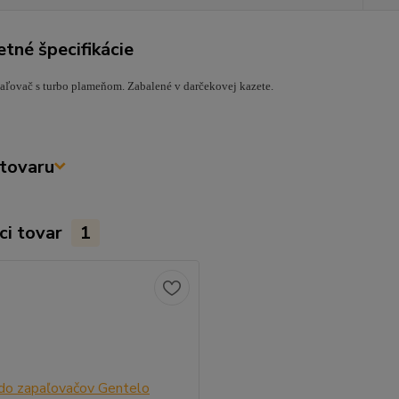
tné špecifikácie
ľovač s turbo plameňom. Zabalené v darčekovej kazete.
tovaru
ci tovar
1