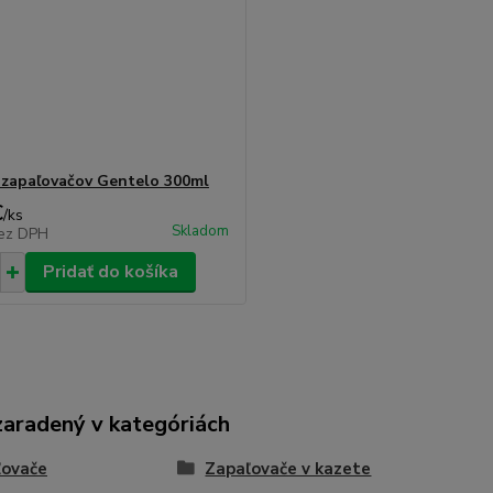
 zapaľovačov Gentelo 300ml
€
/
ks
Skladom
ez DPH
Pridať do košíka
zaradený v kategóriách
ľovače
Zapaľovače v kazete