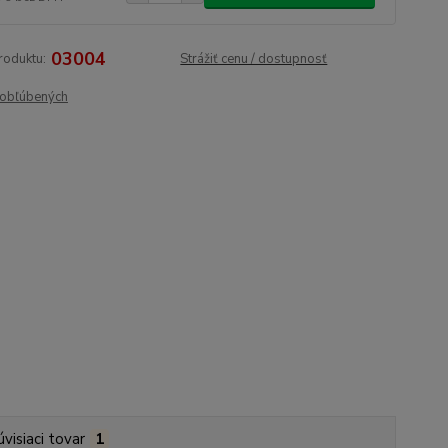
03004
roduktu:
Strážiť cenu / dostupnosť
obľúbených
úvisiaci tovar
1