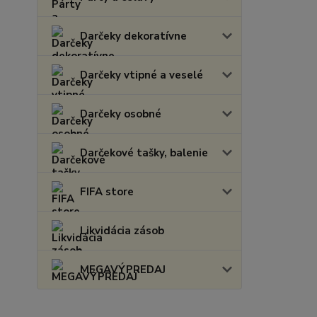
Darčeky dekoratívne
Darčeky vtipné a veselé
Darčeky osobné
Darčekové tašky, balenie
FIFA store
Likvidácia zásob
MEGAVÝPREDAJ