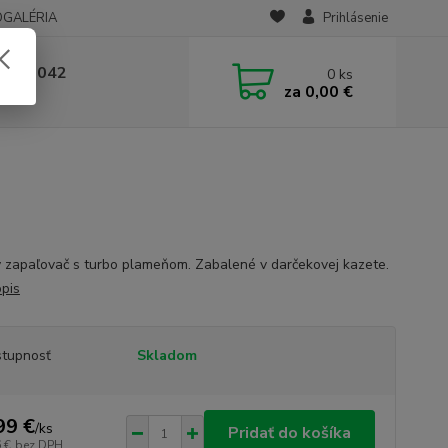
OGALÉRIA
Prihlásenie
 236 042
0
ks
za
0,00 €
-14:00
 zapaľovač s turbo plameňom. Zabalené v darčekovej kazete.
opis
tupnosť
Skladom
99 €
/
ks
Pridať do košíka
 €
bez DPH