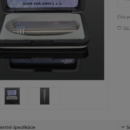
Číslo p
Do 
etné špecifikácie
S