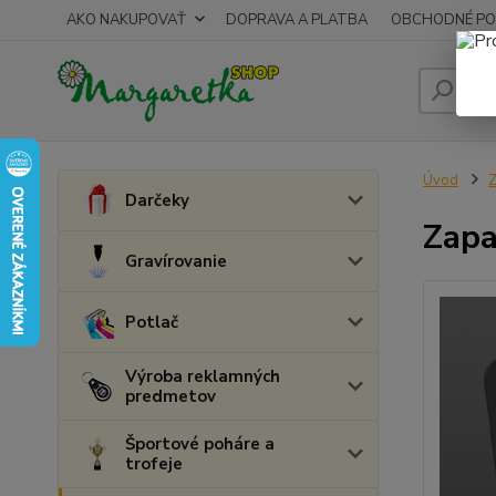
AKO NAKUPOVAŤ
DOPRAVA A PLATBA
OBCHODNÉ PO
Úvod
Z
Darčeky
Zapa
Gravírovanie
Potlač
Výroba reklamných
predmetov
Športové poháre a
trofeje