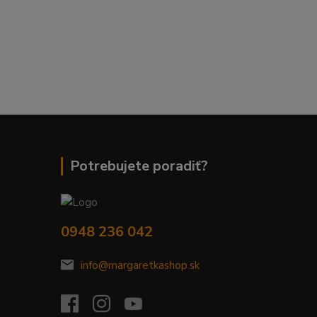
Potrebujete poradiť?
0948 236 042
info@margaretkashop.sk