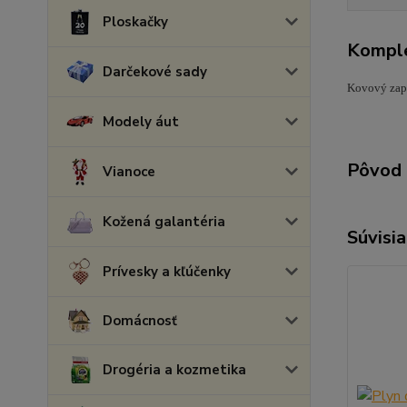
Ploskačky
Komple
Darčekové sady
Kovový zapa
Modely áut
Pôvod 
Vianoce
Kožená galantéria
Súvisia
Prívesky a kľúčenky
Domácnosť
Drogéria a kozmetika