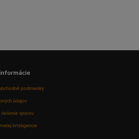
informácie
obchodné podmienky
bných údajov
 riešenie sporov
melej inteligencie