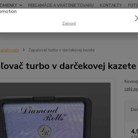
DMIENKY
REKLAMÁCIE A VRÁTENIE TOVARU
KONTAKTY
FOT
0948
Zatvoriť
Hľadať
12:00
apaľovače
Zapaľovač turbo v darčekovej kazete
ľovač turbo v darčekovej kazete
Kovový
celý p
Dos
4,
4,06