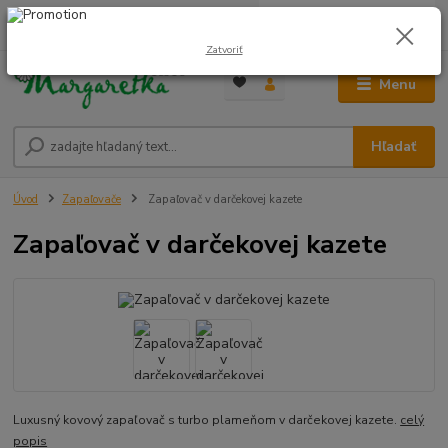
0
ks
0948 236 042
za
0,00 €
12:00-14:00
Zatvoriť
Menu
Hľadať
Úvod
Zapaľovače
Zapaľovač v darčekovej kazete
Zapaľovač v darčekovej kazete
Luxusný kovový zapaľovač s turbo plameňom v darčekovej kazete.
celý
popis