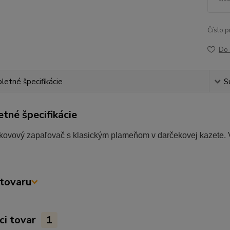
Číslo p
Do 
etné špecifikácie
S
tné špecifikácie
kovový zapaľovač s klasickým plameňom v darčekovej kazete. V
tovaru
ci tovar
1