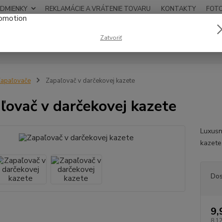
DMIENKY
REKLAMÁCIE A VRÁTENIE TOVARU
KONTAKTY
FOT
0948
Zatvoriť
Hľadať
12:00
apaľovače
Zapaľovač v darčekovej kazete
ľovač v darčekovej kazete
Luxusn
kazete
Dos
9,
8,12