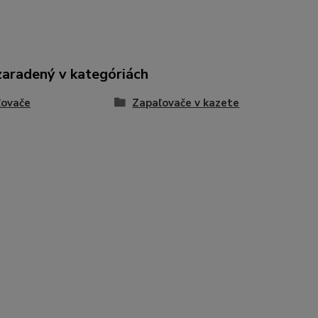
zaradený v kategóriách
ľovače
Zapaľovače v kazete