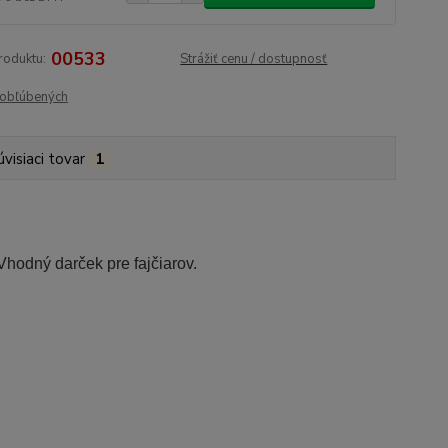
00533
roduktu:
Strážiť cenu / dostupnosť
obľúbených
úvisiaci tovar
1
hodný darček pre fajčiarov.