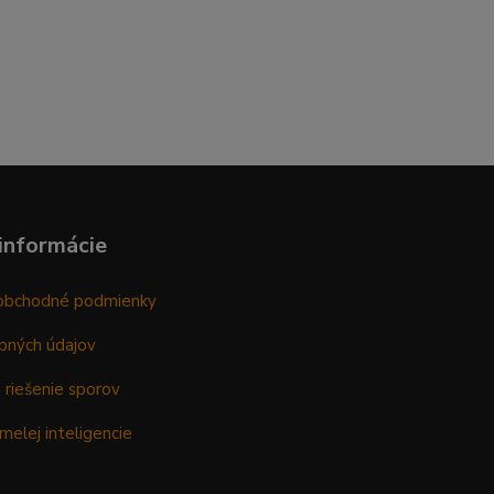
informácie
obchodné podmienky
bných údajov
 riešenie sporov
melej inteligencie