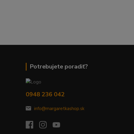
Potrebujete poradiť?
0948 236 042
info@margaretkashop.sk