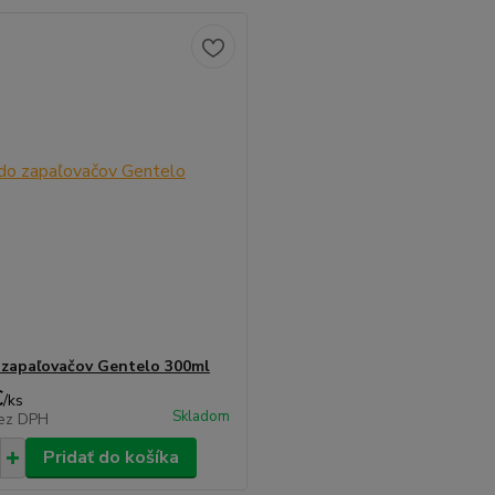
 zapaľovačov Gentelo 300ml
€
/
ks
Skladom
ez DPH
Pridať do košíka