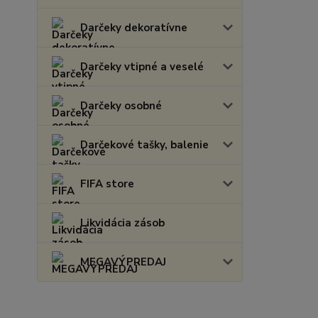
Darčeky dekoratívne
Darčeky vtipné a veselé
Darčeky osobné
Darčekové tašky, balenie
FIFA store
Likvidácia zásob
MEGAVÝPREDAJ