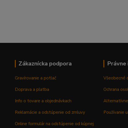
Zákaznícka podpora
Právne 
Gravírovanie a potlač
Všeobecné 
Doprava a platba
Ochrana oso
Info o tovare a objednávkach
Alternatívne
Reklamácie a odstúpenie od zmluvy
Používanie u
Online formulár na odstúpenie od kúpnej