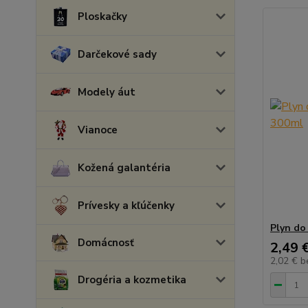
Ploskačky
Darčekové sady
Modely áut
Vianoce
Kožená galantéria
Prívesky a kľúčenky
Plyn do
Domácnosť
2,49 
2,02 €
b
Drogéria a kozmetika