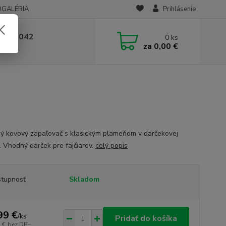
OGALÉRIA
Prihlásenie
 236 042
0
ks
za
0,00 €
-14:00
ý kovový zapaľovač s klasickým plameňom v darčekovej
. Vhodný darček pre fajčiarov.
celý popis
tupnosť
Skladom
99 €
/
ks
Pridať do košíka
 €
bez DPH