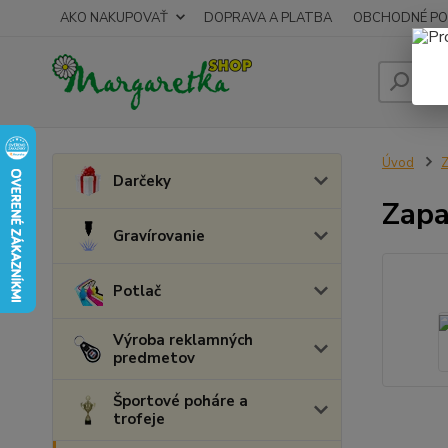
AKO NAKUPOVAŤ
DOPRAVA A PLATBA
OBCHODNÉ PO
Úvod
Z
Darčeky
Zapa
Gravírovanie
Potlač
Výroba reklamných
predmetov
Športové poháre a
trofeje