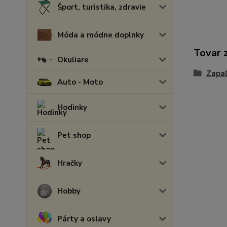
Šport, turistika, zdravie
Móda a módne doplnky
Tovar 
Okuliare
Zapa
Auto - Moto
Hodinky
Pet shop
Hračky
Hobby
Párty a oslavy