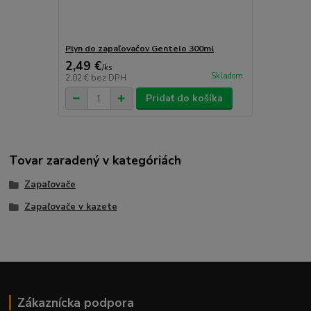
Plyn do zapaľovačov Gentelo 300ml
2,49 €
/
ks
Skladom
2,02 €
bez DPH
Pridať do košíka
Tovar zaradený v kategóriách
Zapaľovače
Zapaľovače v kazete
Zákaznícka podpora