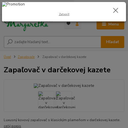
0
ks
0948 236 042
za
0,00 €
12:00-14:00
Zatvoriť
Menu
Hľadať
Úvod
Zapaľovače
Zapaľovač v darčekovej kazete
Zapaľovač v darčekovej kazete
Luxusný kovový zapaľovač s klasickým plameňom v darčekovej kazete.
celý popis