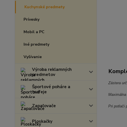
Kuchynské predmety
Prívesky
Mobil a PC
Iné predmety
Vyšívanie
Výroba reklamných
Komple
predmetov
Zástera ur
Športové poháre a
trofeje
Maximálna v
Zapaľovače
Pri potlači
Ploskačky