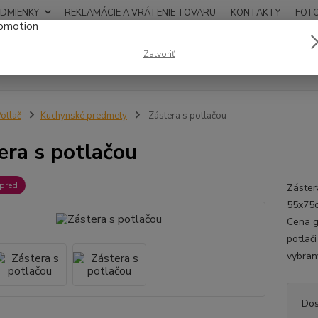
DMIENKY
REKLAMÁCIE A VRÁTENIE TOVARU
KONTAKTY
FOT
0948
Zatvoriť
Hľadať
12:00
otlač
Kuchynské predmety
Zástera s potlačou
era s potlačou
opred
Záster
55x75c
Cena g
potlač
vybran
Dos