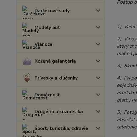
Postup o
Darčekové sady
1) Vami 
Modely áut
2) V pos
Vianoce
ktorý ch
mať na pr
Kožená galantéria
3)
Skont
4) Pri p
Prívesky a kľúčenky
objednáv
Produkt b
Domácnosť
platby na
Drogéria a kozmetika
5) Fotogr
Posielať
telefonic
Šport, turistika, zdravie