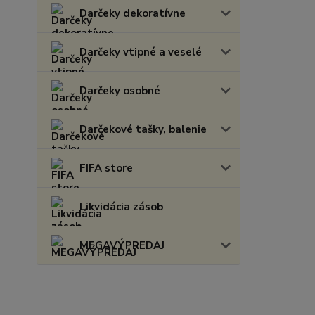
Darčeky dekoratívne
Darčeky vtipné a veselé
Darčeky osobné
Darčekové tašky, balenie
FIFA store
Likvidácia zásob
MEGAVÝPREDAJ