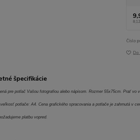
9,
8,12
Číslo p
Do 
tné špecifikácie
čená pre potlač Vašou fotografiou alebo nápisom. Rozmer 55x75cm. Prať vo v
eľkosť potlače: A4. Cena grafického spracovania a potlače je zahrnutá v cen
 požadujeme platbu vopred.