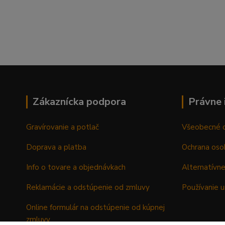
Zákaznícka podpora
Právne 
Gravírovanie a potlač
Všeobecné 
Doprava a platba
Ochrana oso
Info o tovare a objednávkach
Alternatívne
Reklamácie a odstúpenie od zmluvy
Používanie u
Online formulár na odstúpenie od kúpnej
zmluvy