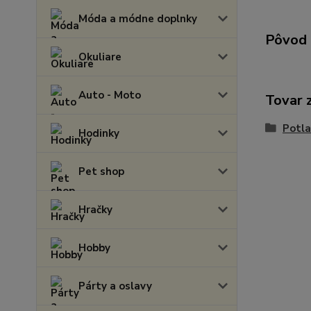
Móda a módne doplnky
Pôvod 
Okuliare
Auto - Moto
Tovar 
Potla
Hodinky
Pet shop
Hračky
Hobby
Párty a oslavy