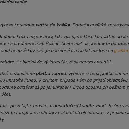
bjednávania:
vybraný predmet
vložte do košíka
. Potlač a grafické spracovan
lednom kroku objednávky, kde vpisujete Vaše kontaktné údaje, 
cete na predmete mať. Pokiaľ chcete mať na predmete potlačený
odukte obrázkov viac, je potrebné ich zaslať mailom na
grafik
rolujte
si objednávkový formulár, či sa obrázok priložil.
otlači požadujeme
platbu vopred
, vyberte si teda platbu onlin
ku uhradíte ihneď. V druhom prípade Vám po prijatí objednávky
udeme potláčať až po jej uhradení. Doba dodania pri bežnom po
 účet.
afie posielajte, prosím, v
dostatočnej kvalite
. Platí, že čím vy
 môžete fotografie a obrázky v akomkoľvek formáte. V prípade 
ky.