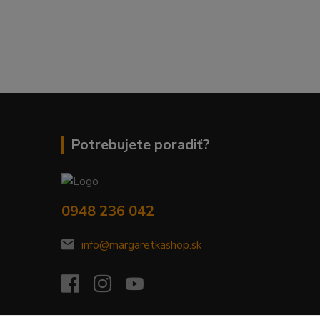
Potrebujete poradiť?
0948 236 042
info@margaretkashop.sk