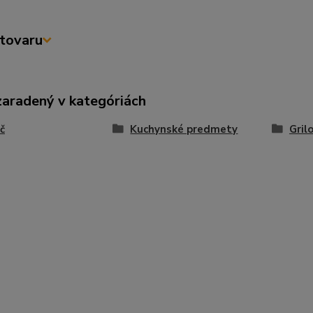
tovaru
zaradený v kategóriách
č
Kuchynské predmety
Gril