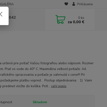
OGALÉRIA
Prihlásenie
 236 042
0
ks
za
0,00 €
-14:00
a určená pre potlač Vašou fotografiou alebo nápisom. Rozmer
m. Prať vo vode do 40° C. Maximálna veľkosť potlače: A4.
rafického spracovania a potlače je zahrnutá v cene!!! Pri
i požadujeme platbu vopred. Postup objednávania: 1) Vami
ý predmet vložte do košíka. Potl...
celý popis
tupnosť
Skladom