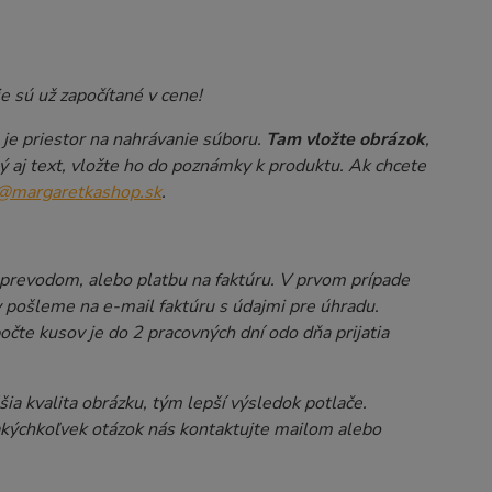
ie sú už započítané v cene!
je priestor na nahrávanie súboru.
Tam vložte obrázok
,
 aj text, vložte ho do poznámky k produktu. Ak chcete
a@margaretkashop.sk
.
e prevodom, alebo platbu na faktúru. V prvom prípade
 pošleme na e-mail faktúru s údajmi pre úhradu.
čte kusov je do 2 pracovných dní odo dňa prijatia
ššia kvalita obrázku, tým lepší výsledok potlače.
akýchkoľvek otázok nás kontaktujte mailom alebo