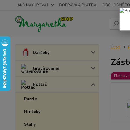
AKO NAKUPOVAŤ
DOPRAVA A PLATBA
OBCHODNÉ PO
Úvod
P
Darčeky
Zást
Gravírovanie
Platba v
Potlač
Puzzle
Hrnčeky
Stuhy