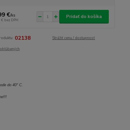
99 €
/
ks
Pridať do košíka
 €
bez DPH
02138
roduktu:
Strážiť cenu / dostupnosť
obľúbených
ode do 40° C.
e!!!