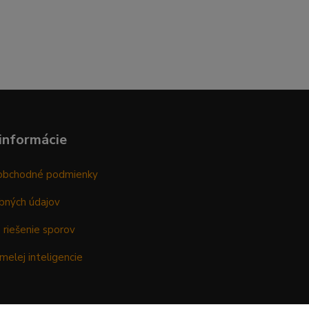
informácie
obchodné podmienky
bných údajov
 riešenie sporov
melej inteligencie