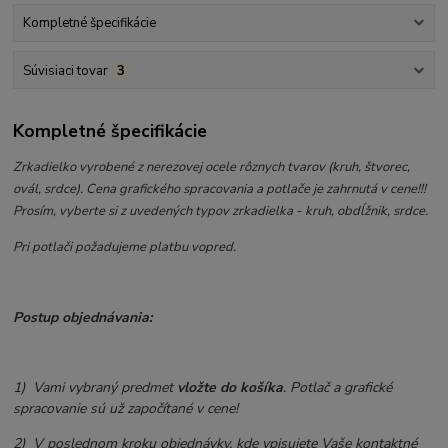
Kompletné špecifikácie
Súvisiaci tovar
3
Kompletné špecifikácie
Zrkadielko vyrobené z nerezovej ocele rôznych tvarov (kruh, štvorec,
ovál, srdce). Cena grafického spracovania a potlače je zahrnutá v cene!!!
Prosím, vyberte si z uvedených typov zrkadielka - kruh, obdĺžnik, srdce.
Pri potlači požadujeme platbu vopred.
Postup objednávania:
1) Vami vybraný predmet
vložte do košíka
. Potlač a grafické
spracovanie sú už započítané v cene!
2) V poslednom kroku objednávky, kde vpisujete Vaše kontaktné