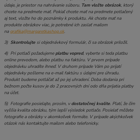
údaje, je priestor na nahrávanie súboru.
Tam vložte obrázok
, ktorý
chcete na predmete mať. Pokiaľ chcete mať na predmete potlačený
aj text, vložte ho do poznámky k produktu. Ak chcete mať na
produkte obrázkov viac, je potrebné ich zaslať mailom
na
grafika@margaretkashop.sk
.
3)
Skontrolujte
si objednávkový formulár, či sa obrázok priložil.
4) Pri potlači požadujeme
platbu vopred
, vyberte si teda platbu
online prevodom, alebo platbu na faktúru. V prvom prípade
objednávku uhradíte ihneď. V druhom prípade Vám po prijatí
objednávky pošleme na e-mail faktúru s údajmi pre úhradu.
Produkt budeme potláčať až po jej uhradení. Doba dodania pri
bežnom počte kusov je do 2 pracovných dní odo dňa prijatia platby
na účet.
5) Fotografie posielajte, prosím, v
dostatočnej kvalite
. Platí, že čím
vyššia kvalita obrázku, tým lepší výsledok potlače. Posielať môžete
fotografie a obrázky v akomkoľvek formáte. V prípade akýchkoľvek
otázok nás kontaktujte mailom alebo telefonicky.