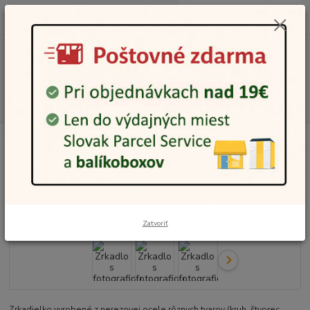
0
ks
0948 236 042
za
0,00 €
12:00-14:00
Menu
Hľadať
Úvod
Potlač
Iné predmety
Zrkadlo s fotografiou
Zrkadlo s fotografiou
Platba vopred
Zatvoriť
Zrkadielko vyrobené z nerezovej ocele rôznych tvarov (kruh, štvorec,