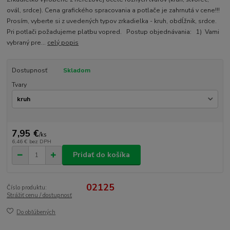
ovál, srdce). Cena grafického spracovania a potlače je zahrnutá v cene!!!
Prosím, vyberte si z uvedených typov zrkadielka - kruh, obdĺžnik, srdce.
Pri potlači požadujeme platbu vopred. Postup objednávania: 1) Vami
vybraný pre...
celý popis
Dostupnosť
Skladom
Tvary
7,95 €
/
ks
6,46 €
bez DPH
Pridať do košíka
02125
Číslo produktu:
Strážiť cenu / dostupnosť
Do obľúbených