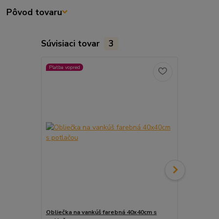
Pôvod tovaru
Súvisiaci tovar
3
Platba vopred
Platba vopred
Obliečka na vankúš farebná 40x40cm s
Obliečka na