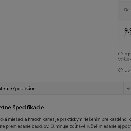
Dos
9,
8,12
Číslo p
Strážiť
Do 
etné špecifikácie
tné špecifikácie
ká miešačka hracích kariet je praktickým riešením pre každého, kt
é premiešanie balíčkov. Eliminuje zdĺhavé ručné miešanie aj pochy