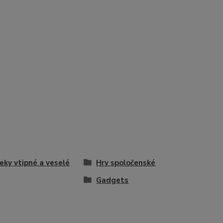
eky vtipné a veselé
Hry spoločenské
Gadgets