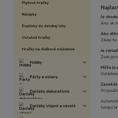
Plyšové hračky
Najčas
Nálepky
Je vhodn
Áno, ak m
Doplnky do detskej izby
Ako dlho
Ostatné hračky
Závisí to
Hračky na diaľkové ovládanie
Je zaria
Zvuk pri m
Hobby
Môžu ju 
Ovládanie
Párty a oslavy
Zasekáva
Pri použi
Darčeky dekoratívne
Automatic
Darčeky vtipné a veselé
tempo hry