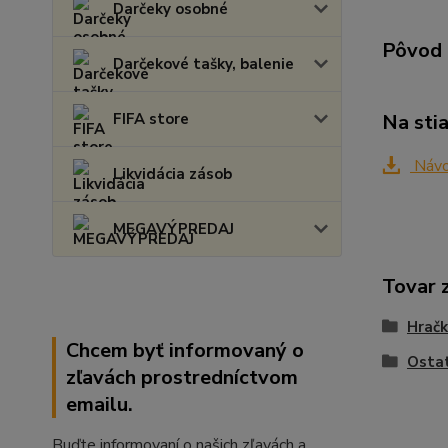
Darčeky osobné
Pôvod 
Darčekové tašky, balenie
FIFA store
Na sti
Návod
Likvidácia zásob
MEGAVÝPREDAJ
Tovar 
Hračk
Chcem byť informovaný o
Ostat
zľavách prostredníctvom
emailu.
Buďte informovaní o našich zľavách a