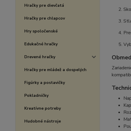
Hračky pre dievčatá
Sko
Hračky pre chlapcov
Stl
Hry spoločenské
Pre
Edukačné hračky
Vyb
Obmedz
Drevené hračky
Zariadeni
Hračky pre mládež a dospelých
kompatibi
Figúrky a postavičky
Techni
Pokladničky
Nap
Kap
Kreatívne potreby
Roz
Mat
Hudobné nástroje
Pou