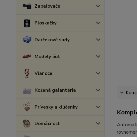
Zapaľovače
Ploskačky
Darčekové sady
Modely áut
Vianoce
Kožená galantéria
Kompl
Prívesky a kľúčenky
Komple
Domácnosť
Automatic
rovnomern