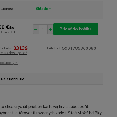
tupnosť
Skladom
99 €
/
ks
Pridať do košíka
 €
bez DPH
03139
5901785360080
roduktu:
EAN kód:
 cenu / dostupnosť
obľúbených
Na stiahnutie
o chce urýchliť priebeh kartovej hry a zabezpečiť
bnosti o férovosti rozdaných kariet. Stačí vložiť balíčky,