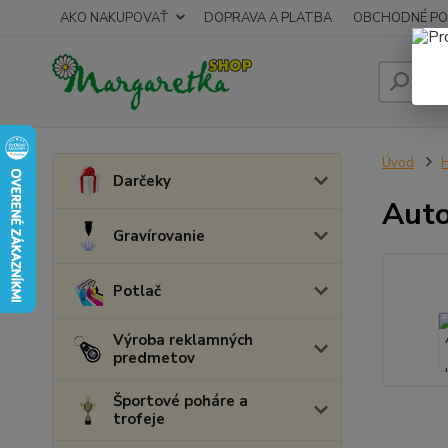
AKO NAKUPOVAŤ
DOPRAVA A PLATBA
OBCHODNÉ PO
Úvod
H
Darčeky
Auto
Gravírovanie
Potlač
Výroba reklamných
predmetov
Športové poháre a
trofeje