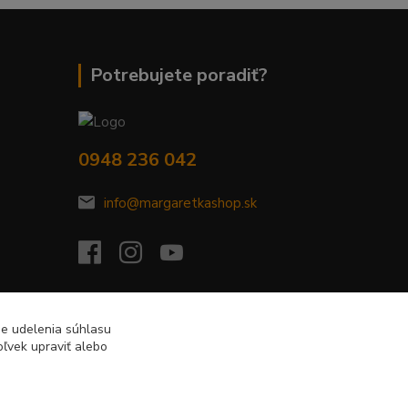
Potrebujete poradiť?
0948 236 042
info@margaretkashop.sk
de udelenia súhlasu
ľvek upraviť alebo