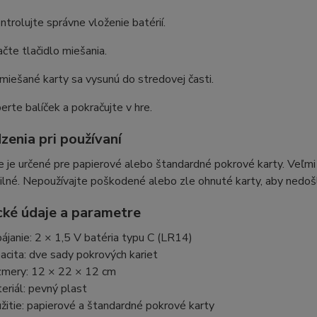
ntrolujte správne vloženie batérií.
ačte tlačidlo miešania.
miešané karty sa vysunú do stredovej časti.
erte balíček a pokračujte v hre.
enia pri používaní
e je určené pre papierové alebo štandardné pokrové karty. Veľm
lné. Nepoužívajte poškodené alebo zle ohnuté karty, aby nedoš
cké údaje a parametre
ájanie: 2 × 1,5 V batéria typu C (LR14)
acita: dve sady pokrových kariet
mery: 12 × 22 × 12 cm
eriál: pevný plast
žitie: papierové a štandardné pokrové karty