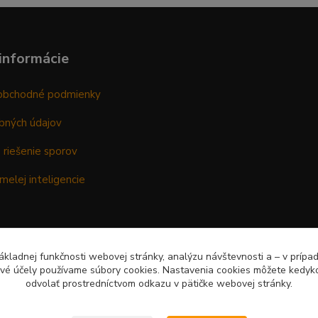
informácie
obchodné podmienky
bných údajov
 riešenie sporov
melej inteligencie
kladnej funkčnosti webovej stránky, analýzu návštevnosti a – v prípa
ové účely používame súbory cookies. Nastavenia cookies môžete kedyko
odvolať prostredníctvom odkazu v pätičke webovej stránky.