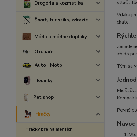
stlačiť t
Drogéria a kozmetika
Vďaka jed
Šport, turistika, zdravie
chate.
Rýchle
Móda a módne doplnky
Zariadeni
Okuliare
ich do pr
Auto - Moto
Tým sa vý
Jednod
Hodinky
Miešačka 
Pet shop
Kompaktn
Pevné pla
Hračky
Návod 
Hračky pre najmenších
Vlo