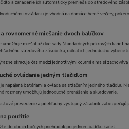
lačidlo a zariadenie ich automaticky premieša do stredového záso
noduchému ovládaniu je vhodná na domáce herné večery, pokerové
 a rovnomerné miešanie dvoch balíčkov
e umožňuje miešať až dve sady štandardných pokrových kariet n
iehľadného stredového zásobníka, odkiaľ ich jednoducho vyberiete
razne skracuje čas medzi jednotlivými kolami a hra si zachováva
uché ovládanie jedným tlačidlom
je napájaná batériami a ovláda sa stlačením jediného tlačidla. Nie
é rozmery umožňujú jednoduché prenášanie a skladovanie.
stové prevedenie a priehľadný výstupný zásobník zabezpečujú p
na použitie
žte do oboch bočných priehradok po jednom balíčku kariet.