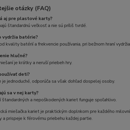
tejšie otázky (FAQ)
á aj pre plastové karty?
ajú štandardnú veľkosť a nie sú príliš tvrdé.
 vydržia batérie?
 od kvality batérií a frekvencie používania, pri bežnom hraní vydrži
denie hlučné?
iešaní je krátky a neruší priebeh hry.
používať deti?
 je jednoduché, odporúča sa však dohľad dospelej osoby.
jú sa v nej karty?
tí štandardných a nepoškodených kariet funguje spoľahlivo.
ká miešačka kariet je praktickým doplnkom pre každého milovníka 
 a prispeje k férovému priebehu každej partie.