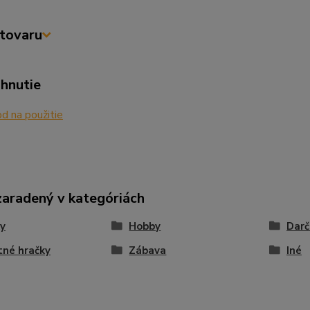
tovaru
ahnutie
 na použitie
zaradený v kategóriách
y
Hobby
Darč
né hračky
Zábava
Iné