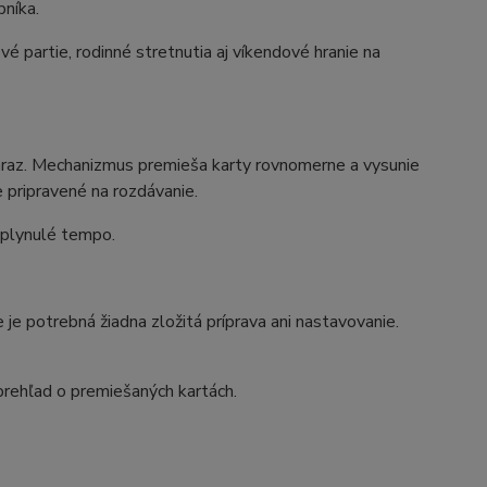
bníka.
 partie, rodinné stretnutia aj víkendové hranie na
araz. Mechanizmus premieša karty rovnomerne a vysunie
 pripravené na rozdávanie.
 plynulé tempo.
 je potrebná žiadna zložitá príprava ani nastavovanie.
rehľad o premiešaných kartách.