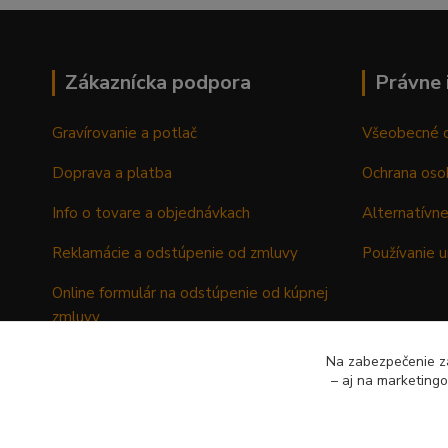
Zákaznícka podpora
Právne 
Gravírovanie a potlač
Všeobecné 
Doprava a platba
Ochrana oso
Info o tovare a objednávkach
Alternatívne
Reklamácie a odstúpenie od zmluvy
Používanie u
Online formulár na odstúpenie od kúpnej
zmluvy
Formulár - Reklamačný list
Na zabezpečenie zá
– aj na marketing
Formulár - Odstúpenie od kúpnej zmluvy