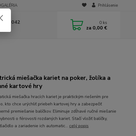
OGALÉRIA
Prihlásenie
 236 042
0
ks
za
0,00 €
-14:00
trická miešačka kariet na poker, žolíka a
nné kartové hry
tická miešačka hracích kariet je praktickým riešením pre
o, kto chce urýchliť priebeh kartovej hry a zabezpečiť
erné premiešanie balíčkov. Eliminuje zdĺhavé ručné miešanie
ybnosti o férovosti rozdaných kariet. Stačí vložiť balíčky,
 tlačidlo a zariadenie ich automatic...
celý popis