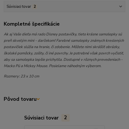
Súvisiaci tovar
2
Kompletné špecifikácie
Ak aj Vaše dieťa má rado Disney postavičky, tieto krásne samolepky sú
preň skvelým mini - darčekom! Farebné samolepky známych kreslených
postavičiek slúžia na hranie, či zdobenie. Môžete nimi skrášliť obrázky,
školské pomôcky, zošity, či iné povrchy. Je potrebné však povrch vyčistiť,
aby sa samolepka lepšie prichytila. Dostupné v rôznych prevedeniach -
Macko Pú a Mickey Mouse. Posielame náhodným výberom.
Rozmery: 23 x 10 cm
Pôvod tovaru
Súvisiaci tovar
2