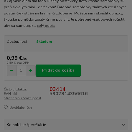
Ak aj Vaše dieťa má rado Disney postavičky, tieto krásne samolepky sú
preň skvelým mini - darčekom! Farebné samolepky známych kreslených
postavičiek slúžia na hranie, či zdobenie. Môžete nimi skrášliť obrázky,
školské pomôcky, zošity, či iné povrchy. Je potrebné však povrch vyčistiť,
aby sa samolepk...
celý popis
Dostupnosť
Skladom
0,99 €
/
ks
0,80 €
bez DPH
Pridať do košíka
03414
Číslo produktu:
5902814356616
EAN kód:
Strážiť cenu / dostupnosť
Do obľúbených
Kompletné špecifikácie