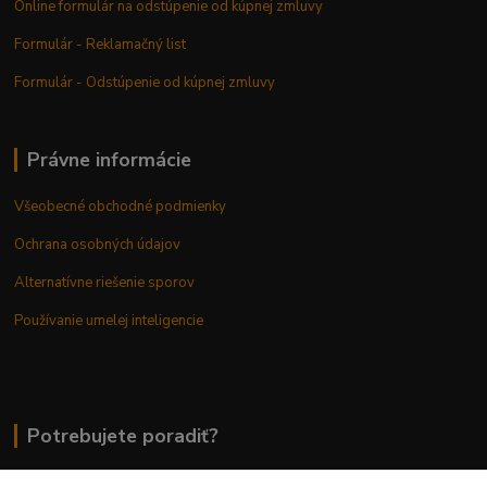
Online formulár na odstúpenie od kúpnej zmluvy
Formulár - Reklamačný list
Formulár - Odstúpenie od kúpnej zmluvy
Právne informácie
Všeobecné obchodné podmienky
Ochrana osobných údajov
Alternatívne riešenie sporov
Používanie umelej inteligencie
Potrebujete poradiť?