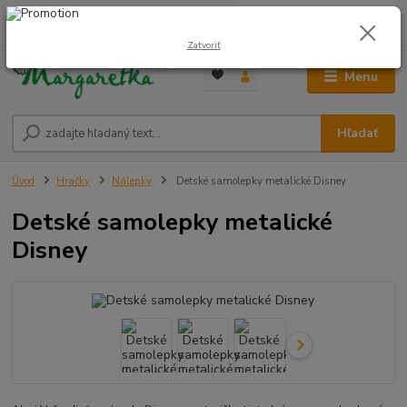
0
ks
0948 236 042
za
0,00 €
12:00-14:00
Zatvoriť
Menu
Hľadať
Úvod
Hračky
Nálepky
Detské samolepky metalické Disney
Detské samolepky metalické
Disney