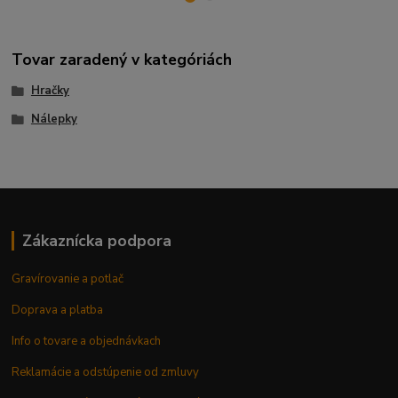
Tovar zaradený v kategóriách
Hračky
Nálepky
Zákaznícka podpora
Gravírovanie a potlač
Doprava a platba
Info o tovare a objednávkach
Reklamácie a odstúpenie od zmluvy