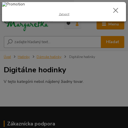
0
ks
0948 236 042
za
0,00 €
12:00-14:00
Zatvoriť
Menu
Hľadať
Úvod
Hodinky
Dámske hodinky
Digitálne hodinky
Digitálne hodinky
V tejto kategórii nebol nájdený žiadny tovar.
Zákaznícka podpora