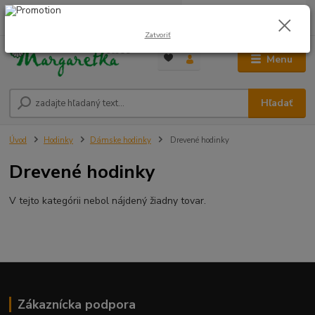
0
ks
0948 236 042
za
0,00 €
12:00-14:00
Zatvoriť
Menu
Hľadať
Úvod
Hodinky
Dámske hodinky
Drevené hodinky
Drevené hodinky
V tejto kategórii nebol nájdený žiadny tovar.
Zákaznícka podpora