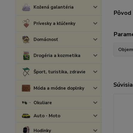
Kožená galantéria
Pôvod 
Prívesky a kľúčenky
Param
Domácnosť
Obje
Drogéria a kozmetika
Šport, turistika, zdravie
Súvisia
Móda a módne doplnky
Okuliare
Auto - Moto
Hodinky