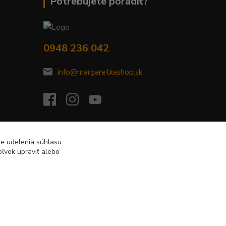
Potrebujete poradiť?
0948 236 042
info@margaretkashop.sk
de udelenia súhlasu
ľvek upraviť alebo