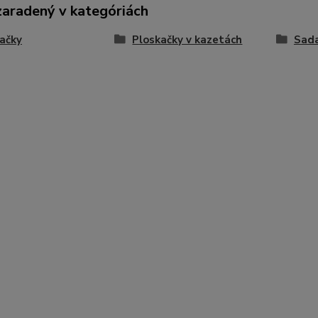
zaradený v kategóriách
ačky
Ploskačky v kazetách
Sada