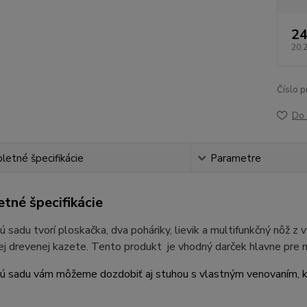
24
20,
Číslo p
Do 
etné špecifikácie
Parametre
tné špecifikácie
 sadu tvorí ploskačka, dva poháriky, lievik a multifunkčný nôž z
j drevenej kazete. Tento produkt je vhodný darček hlavne pre 
ú sadu vám môžeme dozdobiť aj stuhou s vlastným venovaním, 