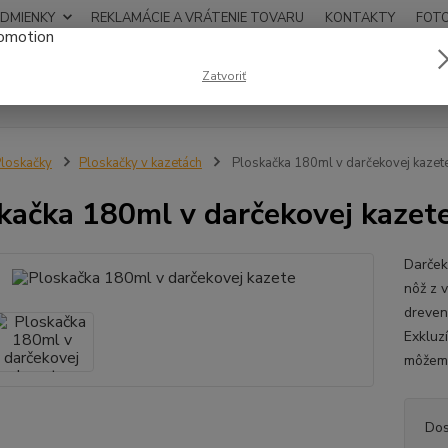
DMIENKY
REKLAMÁCIE A VRÁTENIE TOVARU
KONTAKTY
FOT
0948
Zatvoriť
Hľadať
12:00
loskačky
Ploskačky v kazetách
Ploskačka 180ml v darčekovej kazet
kačka 180ml v darčekovej kazet
Darček
nôž z 
dreven
Exkluz
môžeme
Dos