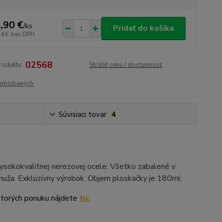
,90 €
/
ks
Pridať do košíka
24 €
bez DPH
02568
roduktu:
Strážiť cenu / dostupnosť
obľúbených
Súvisiaci tovar
4
 vysokokvalitnej nerezovej ocele. Všetko zabalené v
muža. Exkluzívny výrobok. Objem ploskačky je 180ml.
ktorých ponuku nájdete
tu: