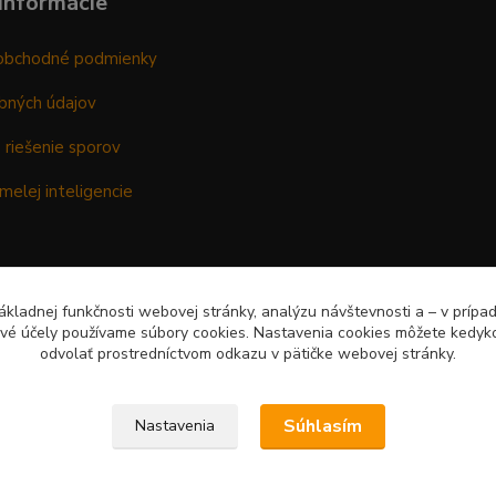
informácie
obchodné podmienky
bných údajov
 riešenie sporov
melej inteligencie
kladnej funkčnosti webovej stránky, analýzu návštevnosti a – v prípa
ové účely používame súbory cookies. Nastavenia cookies môžete kedyko
odvolať prostredníctvom odkazu v pätičke webovej stránky.
Súhlasím
Nastavenia