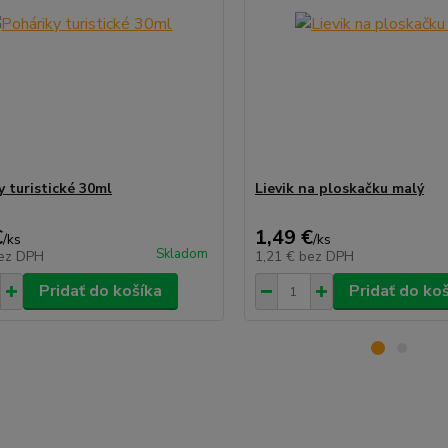
y turistické 30ml
Lievik na ploskačku malý
€
1,49 €
/
ks
/
ks
Skladom
ez DPH
1,21 €
bez DPH
Pridať do košíka
Pridať do ko