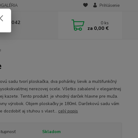
OGALÉRIA
Prihlásenie
 236 042
0
ks
za
0,00 €
-14:00
e
e
ovú sadu tvorí ploskačka, dva poháriky, lievik a multifunkčný
vysokokvalitnej nerezovej ocele. Všetko zabalené v elegantnej
ej kazete. Tento produkt je vhodný darček hlavne pre muža.
ívny výrobok. Objem ploskačky je 180ml. Darčekovú sadu vám
 dozdobiť aj stuhou s vlast...
celý popis
tupnosť
Skladom