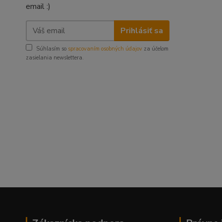
email :)
Prihlásiť sa
Súhlasím so
spracovaním osobných údajov
za účelom
zasielania newslettera.