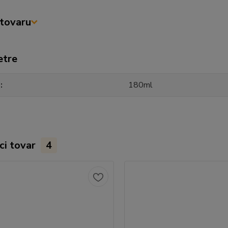
tovaru
etre
m
180ml
ci tovar
4