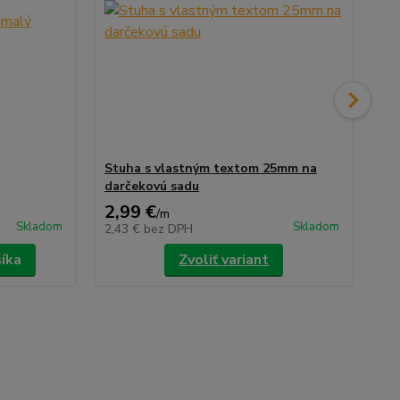
Stuha s vlastným textom 25mm na
St
darčekovú sadu
da
2,99 €
2,
/
m
Skladom
Skladom
2,43 €
bez DPH
2,
šíka
Zvoliť variant