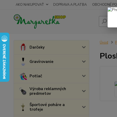
AKO NAKUPOVAŤ
DOPRAVA A PLATBA
OBCHODNÉ PO
Úvod
P
Darčeky
Plos
Gravírovanie
Potlač
Výroba reklamných
predmetov
Športové poháre a
trofeje