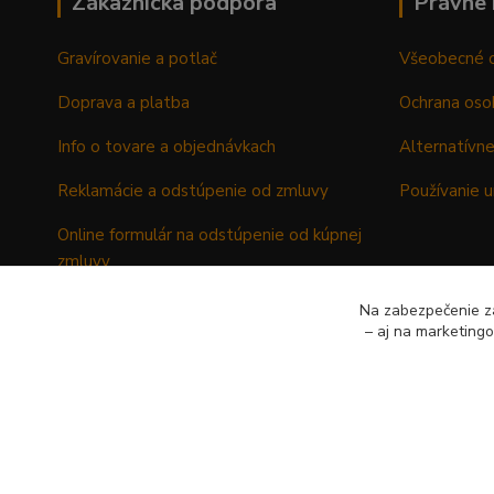
Zákaznícka podpora
Právne 
Gravírovanie a potlač
Všeobecné 
Doprava a platba
Ochrana oso
Info o tovare a objednávkach
Alternatívne
Reklamácie a odstúpenie od zmluvy
Používanie u
Online formulár na odstúpenie od kúpnej
zmluvy
Formulár - Reklamačný list
Na zabezpečenie zá
– aj na marketing
Formulár - Odstúpenie od kúpnej zmluvy