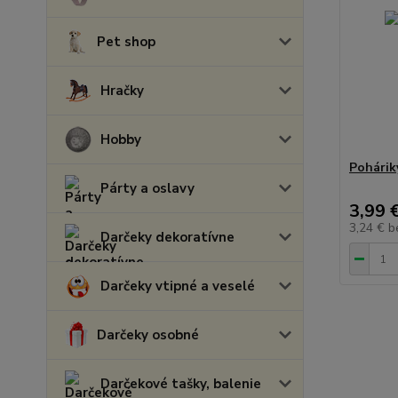
Pet shop
Hračky
Hobby
Pohárik
Párty a oslavy
3,99 
3,24 €
b
Darčeky dekoratívne
Darčeky vtipné a veselé
Darčeky osobné
Darčekové tašky, balenie