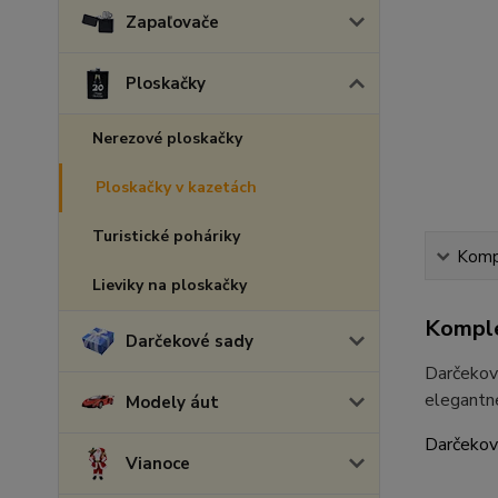
Zapaľovače
Ploskačky
Nerezové ploskačky
Ploskačky v kazetách
Turistické poháriky
Kompl
Lieviky na ploskačky
Komple
Darčekové sady
Darčekovú
elegantne
Modely áut
Darčekov
Vianoce