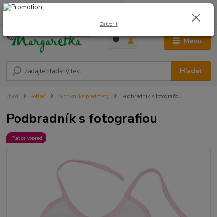
0
ks
0948 236 042
za
0,00 €
12:00-14:00
Zatvoriť
Menu
Hľadať
Úvod
Potlač
Kuchynské predmety
Podbradník s fotografiou
Podbradník s fotografiou
Platba vopred