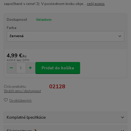
započítané v cene! 2) V poslednom kroku obje...
celý popis
Dostupnosť
Skladom
Farba
4,99 €
/
ks
4,06 €
bez DPH
Pridať do košíka
02128
Číslo produktu:
Strážiť cenu / dostupnosť
Do obľúbených
Kompletné špecifikácie