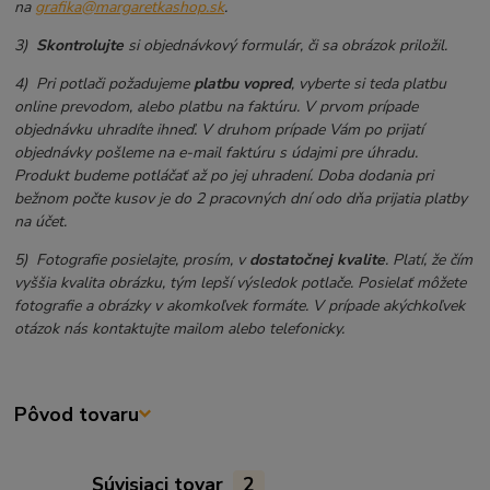
na
grafika@margaretkashop.sk
.
3)
Skontrolujte
si objednávkový formulár, či sa obrázok priložil.
4) Pri potlači požadujeme
platbu vopred
, vyberte si teda platbu
online prevodom, alebo platbu na faktúru. V prvom prípade
objednávku uhradíte ihneď. V druhom prípade Vám po prijatí
objednávky pošleme na e-mail faktúru s údajmi pre úhradu.
Produkt budeme potláčať až po jej uhradení. Doba dodania pri
bežnom počte kusov je do 2 pracovných dní odo dňa prijatia platby
na účet.
5) Fotografie posielajte, prosím, v
dostatočnej kvalite
. Platí, že čím
vyššia kvalita obrázku, tým lepší výsledok potlače. Posielať môžete
fotografie a obrázky v akomkoľvek formáte. V prípade akýchkoľvek
otázok nás kontaktujte mailom alebo telefonicky.
Pôvod tovaru
Súvisiaci tovar
2