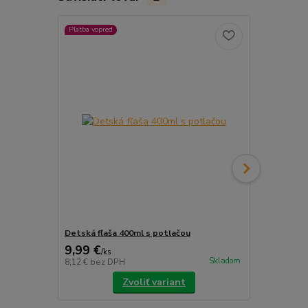
Platba vopred
Platba vopred
Detská fľaša 400ml s potlačou
Zástera s p
9,99 €
9,99 €
/
ks
/
ks
Skladom
8,12 €
bez DPH
8,12 €
bez D
Zvoliť variant