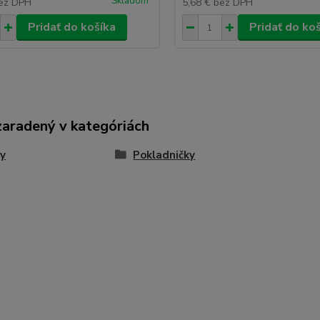
Skladom
ez DPH
5,68 €
bez DPH
Pridať do košíka
Pridať do ko
zaradený v kategóriách
y
Pokladničky