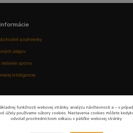
informácie
obchodné podmienky
bných údajov
 riešenie sporov
melej inteligencie
kladnej funkčnosti webovej stránky, analýzu návštevnosti a – v prípa
ové účely používame súbory cookies. Nastavenia cookies môžete kedyko
odvolať prostredníctvom odkazu v pätičke webovej stránky.