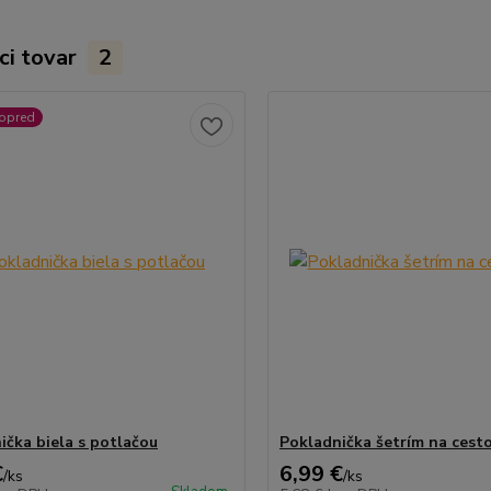
ci tovar
2
vopred
ička biela s potlačou
Pokladnička šetrím na cest
€
6,99 €
/
ks
/
ks