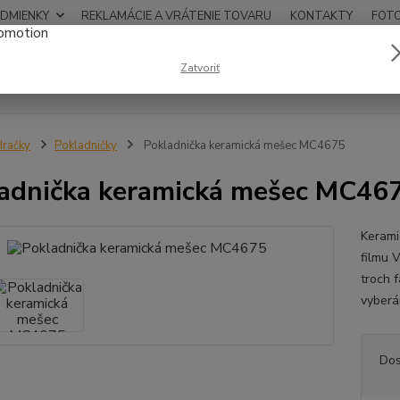
DMIENKY
REKLAMÁCIE A VRÁTENIE TOVARU
KONTAKTY
FOT
0948
Zatvoriť
Hľadať
12:00
račky
Pokladničky
Pokladnička keramická mešec MC4675
adnička keramická mešec MC46
Kerami
filmu 
troch f
vyber
Dos