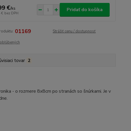
99 €
/
ks
Pridať do košíka
 €
bez DPH
01169
roduktu:
Strážiť cenu / dostupnosť
obľúbených
úvisiaci tovar
2
onika - o rozmere 8x8cm po stranách so šnúrkami. Je v
dne.