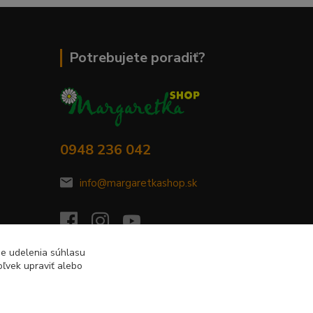
Potrebujete poradiť?
0948 236 042
info@margaretkashop.sk
de udelenia súhlasu
ľvek upraviť alebo