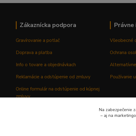
Zákaznícka podpora
Právne 
Gravírovanie a potlač
Všeobecné 
Doprava a platba
Ochrana oso
Info o tovare a objednávkach
Alternatívne
Reklamácie a odstúpenie od zmluvy
Používanie u
Online formulár na odstúpenie od kúpnej
zmluvy
Formulár - Reklamačný list
Na zabezpečenie zá
– aj na marketing
Formulár - Odstúpenie od kúpnej zmluvy