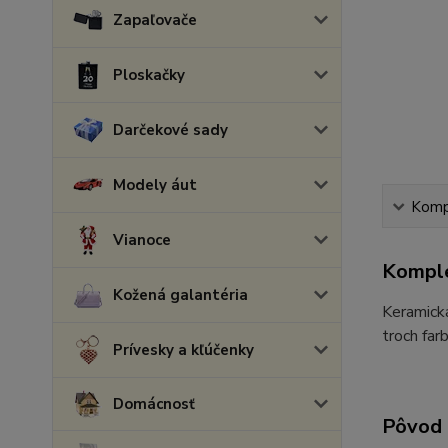
Zapaľovače
Ploskačky
Darčekové sady
Modely áut
Kompl
Vianoce
Komple
Kožená galantéria
Keramická
troch far
Prívesky a kľúčenky
Domácnosť
Pôvod 