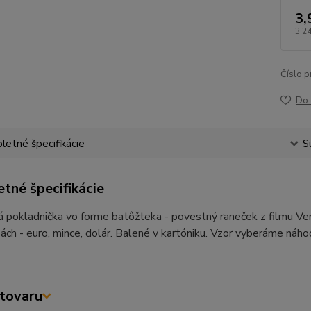
3,
3,24
Číslo p
Do 
etné špecifikácie
S
tné špecifikácie
 pokladnička vo forme batôžteka - povestný raneček z filmu Ver
bách - euro, mince, dolár. Balené v kartóniku. Vzor vyberáme náho
tovaru