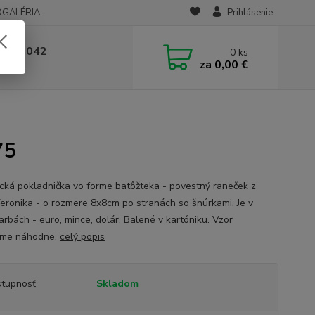
OGALÉRIA
Prihlásenie
 236 042
0
ks
za
0,00 €
-14:00
75
cká pokladnička vo forme batôžteka - povestný raneček z
Veronika - o rozmere 8x8cm po stranách so šnúrkami. Je v
arbách - euro, mince, dolár. Balené v kartóniku. Vzor
áme náhodne.
celý popis
tupnosť
Skladom