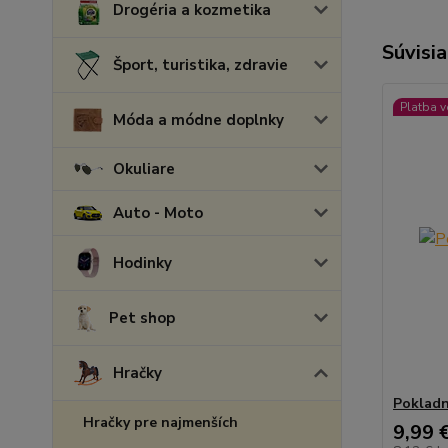
Drogéria a kozmetika
Súvisia
Šport, turistika, zdravie
Platba 
Móda a módne doplnky
Okuliare
Auto - Moto
Hodinky
Pet shop
Hračky
Pokladn
Hračky pre najmenších
9,99 