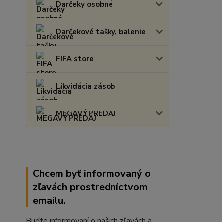
Darčeky osobné
Darčekové tašky, balenie
FIFA store
Likvidácia zásob
MEGAVÝPREDAJ
Chcem byť informovaný o
zľavách prostredníctvom
emailu.
Buďte informovaní o našich zľavách a