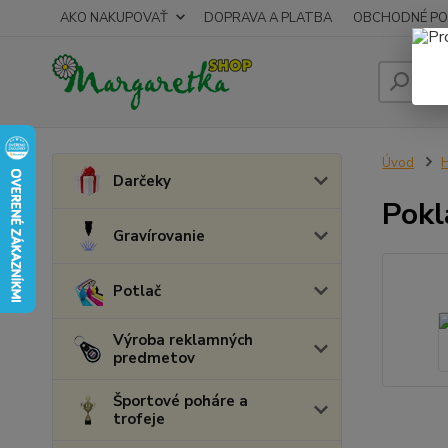
AKO NAKUPOVAŤ
DOPRAVA A PLATBA
OBCHODNÉ PO
Úvod
H
Darčeky
Pokl
Gravírovanie
Potlač
Výroba reklamných
predmetov
Športové poháre a
trofeje