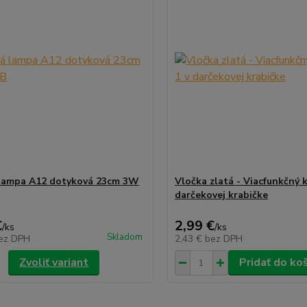
lampa A12 dotyková 23cm 3W
Vločka zlatá - Viacfunkčný k
darčekovej krabičke
€
2,99 €
/
ks
/
ks
Skladom
ez DPH
2,43 €
bez DPH
Zvoliť variant
Pridať do ko