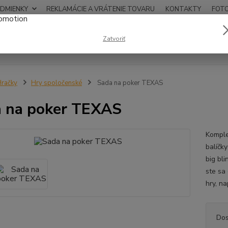
DMIENKY
REKLAMÁCIE A VRÁTENIE TOVARU
KONTAKTY
FOT
0948
Zatvoriť
Hľadať
12:00
račky
Hry spoločenské
Sada na poker TEXAS
 na poker TEXAS
Komple
balíčky
big bli
ste sa 
hry, na
Dos