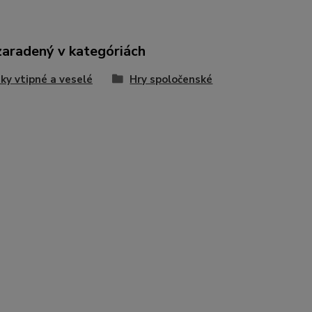
zaradený v kategóriách
ky vtipné a veselé
Hry spoločenské