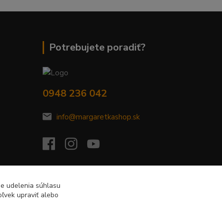
Potrebujete poradiť?
0948 236 042
info@margaretkashop.sk
de udelenia súhlasu
ľvek upraviť alebo