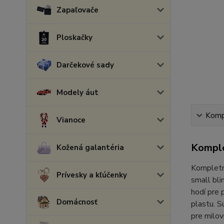
Zapaľovače
Ploskačky
Darčekové sady
Modely áut
Kompl
Vianoce
Komple
Kožená galantéria
Kompletná
Prívesky a kľúčenky
small bli
hodí pre 
Domácnosť
plastu. S
pre milov