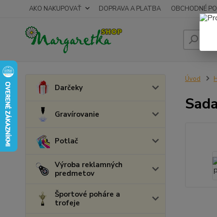
AKO NAKUPOVAŤ
DOPRAVA A PLATBA
OBCHODNÉ PO
Úvod
H
Darčeky
Sada
Gravírovanie
Potlač
Výroba reklamných
predmetov
Športové poháre a
trofeje