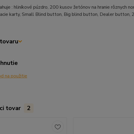
huje : hliníkové púzdro, 200 kusov žetónov na hranie rôznych nom
hracie karty, Small Blind button, Big blind button, Dealer button, 
tovaru
ahnutie
 na použitie
ci tovar
2