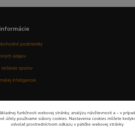
informácie
obchodné podmienky
bných údajov
 riešenie sporov
melej inteligencie
kladnej funkčnosti webovej stránky, analýzu návštevnosti a – v prípa
ové účely používame súbory cookies. Nastavenia cookies môžete kedyko
odvolať prostredníctvom odkazu v pätičke webovej stránky.