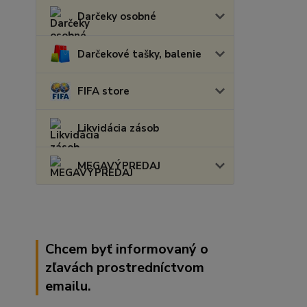
Darčeky osobné
Darčekové tašky, balenie
FIFA store
Likvidácia zásob
MEGAVÝPREDAJ
Chcem byť informovaný o
zľavách prostredníctvom
emailu.