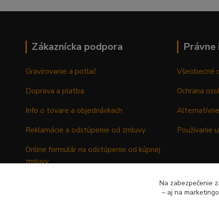
Zákaznícka podpora
Právne 
Gravírovanie a potlač
Všeobecné 
Doprava a platba
Ochrana oso
Info o tovare a objednávkach
Alternatívne
Reklamácie a odstúpenie od zmluvy
Používanie u
Online formulár na odstúpenie od kúpnej
zmluvy
Formulár - Reklamačný list
Na zabezpečenie zá
– aj na marketing
Formulár - Odstúpenie od kúpnej zmluvy