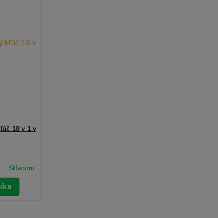
ľúč 18 v 1 v
Skladom
šíka