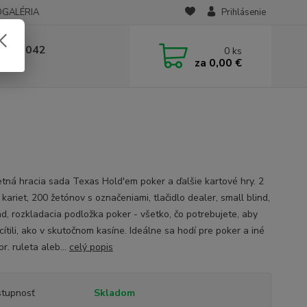
OGALÉRIA
Prihlásenie
 236 042
0
ks
za
0,00 €
-14:00
tná hracia sada Texas Hold'em poker a ďalšie kartové hry. 2
 kariet, 200 žetónov s označeniami, tlačidlo dealer, small blind,
nd, rozkladacia podložka poker - všetko, čo potrebujete, aby
cítili, ako v skutočnom kasíne. Ideálne sa hodí pre poker a iné
pr. ruleta aleb...
celý popis
tupnosť
Skladom