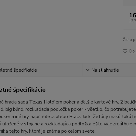
16
13,
Číslo p
Do 
etné špecifikácie
Na stiahnutie
tné špecifikácie
 hracia sada Texas Hold'em poker a ďalšie kartové hry. 2 balíčky
nd, big blind, rozkladacia podložka poker - všetko, čo potrebujete,
poker a iné hry, napr. ruleta alebo Black Jack. Žetóny makú takú
ú uložené v stojane a rozkladajúca podložka ešte viac zreálňuje 
níka tejto hry, ktorá je známa po celom svete.