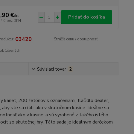
,90 €
/
ks
Pridať do košíka
74 €
bez DPH
03420
roduktu:
Strážiť cenu / dostupnosť
obľúbených
Súvisiaci tovar
2
 kariet, 200 žetónov s označeniami, tlačidlo dealer,
 aby ste sa cítili, ako v skutočnom kasíne. Ideálne sa
 hmotnosť ako v kasíne, a sú vyrobené z takého istého
pocit zo skutočnej hry. Táto sada je ideálnym darčekom