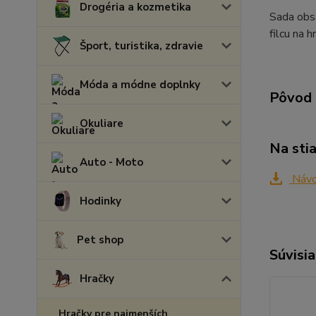
Drogéria a kozmetika
Sada obsa
filcu na 
Šport, turistika, zdravie
Móda a módne doplnky
Pôvod 
Okuliare
Na sti
Auto - Moto
Návod
Hodinky
Pet shop
Súvisia
Hračky
Hračky pre najmenších